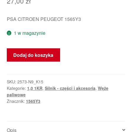
27,00
zł
PSA CITROEN PEUGEOT 1565Y3
1 w magazynie
ilość
Dodaj do koszyka
Spona
paliwowa
Citroën
Peugeot
SKU:
2573-N9_K15
Kategorie:
1,0 1KR
,
Silnik - części i akcesoria
,
Węże
1KR
paliwowe
1565Y3
Znacznik:
1565Y3
Opis