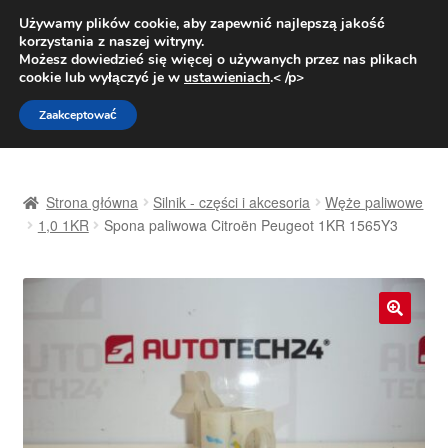
DOSTAWA od 31 zł
Używamy plików cookie, aby zapewnić najlepszą jakość
korzystania z naszej witryny.
Pn.-pt. 9:00-16:00
800 003 167
Możesz dowiedzieć się więcej o używanych przez nas plikach
cookie lub wyłączyć je w
ustawieniach
.< /p>
Przejdź
Przejdź
Menu
Zaakceptować
do
do
nawigacji
treści
Strona główna
Strona główna
Silnik - części i akcesoria
Węże paliwowe
Dostawa
1,0 1KR
Spona paliwowa Citroën Peugeot 1KR 1565Y3
Dostawa na cały świat
Kontakt
🔍
Moje konto
O nas