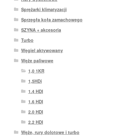
Sprężarki klimatyzacji
Sprzęgła koła zamachowego
SZYNA + akcesoria
Turbo
Węgiel aktywowany
Węże paliwowe
1,0 1KR
1,5HDi
1.4 HDI
1.6 HDI
2.0 HDI
2.2 HDI
Węże, rury dolotowe i turbo