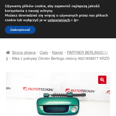
DOSTAWA od 31 zł
Używamy plików cookie, aby zapewnić najlepszą jakość
korzystania z naszej witryny.
Pn.-pt. 9:00-16:00
800 003 167
Możesz dowiedzieć się więcej o używanych przez nas plikach
cookie lub wyłączyć je w
ustawieniach
.< /p>
Przejdź
Przejdź
Menu
Zaakceptować
do
do
nawigacji
treści
Strona główna
Strona główna
Ciało
Klamki
PARTNER BERLINGO I i
Dostawa
II
Klika z pokrywy Citroën Berlingo zielony 9621858877 KRZD
Dostawa na cały świat
Kontakt
🔍
Moje konto
O nas