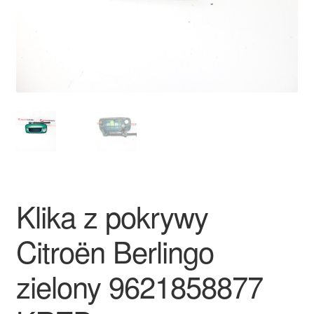
Płatności
Polityka prywatności
Procedura reklamacyjna
Skarga
Wózek
Klika z pokrywy
Zamówienia
Citroën Berlingo
Zasady i warunki
zielony 9621858877