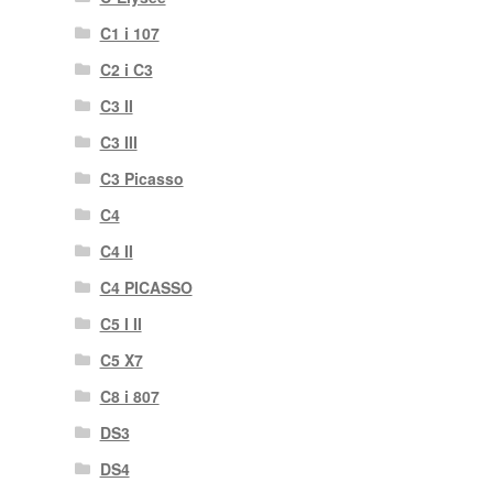
C1 i 107
C2 i C3
C3 II
C3 III
C3 Picasso
C4
C4 II
C4 PICASSO
C5 I II
C5 X7
C8 i 807
DS3
DS4