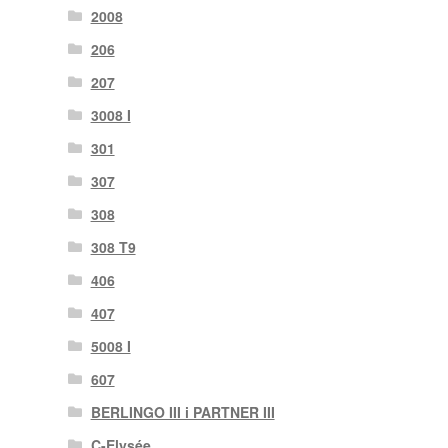
2008
206
207
3008 I
301
307
308
308 T9
406
407
5008 I
607
BERLINGO III i PARTNER III
C-Elysée