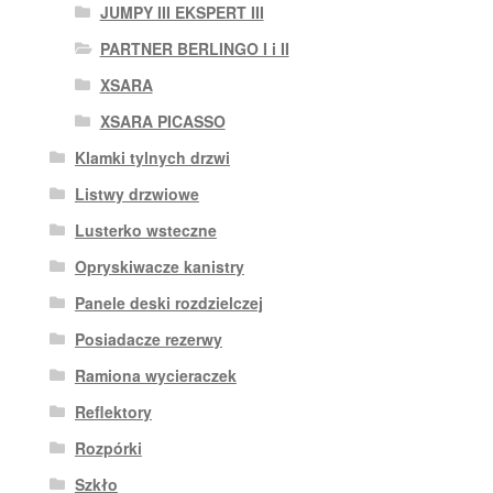
JUMPY III EKSPERT III
PARTNER BERLINGO I i II
XSARA
XSARA PICASSO
Klamki tylnych drzwi
Listwy drzwiowe
Lusterko wsteczne
Opryskiwacze kanistry
Panele deski rozdzielczej
Posiadacze rezerwy
Ramiona wycieraczek
Reflektory
Rozpórki
Szkło