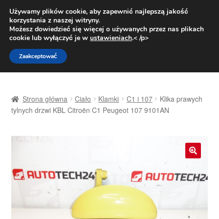
DOSTAWA od 31 zł
Używamy plików cookie, aby zapewnić najlepszą jakość
korzystania z naszej witryny.
Pn.-pt. 9:00-16:00
800 003 167
Możesz dowiedzieć się więcej o używanych przez nas plikach
cookie lub wyłączyć je w
ustawieniach
.< /p>
Przejdź
Przejdź
Menu
Zaakceptować
do
do
nawigacji
treści
Strona główna
Strona główna
Ciało
Klamki
C1 i 107
Klika prawych
Dostawa
tylnych drzwi KBL Citroën C1 Peugeot 107 9101AN
Dostawa na cały świat
Kontakt
🔍
Moje konto
O nas