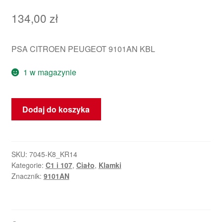
134,00
zł
PSA CITROEN PEUGEOT 9101AN KBL
1 w magazynie
ilość
Dodaj do koszyka
Klika
prawych
tylnych
drzwi
SKU:
7045-K8_KR14
Kategorie:
C1 i 107
,
Ciało
,
Klamki
KBL
Znacznik:
9101AN
Citroën
C1
Peugeot
107