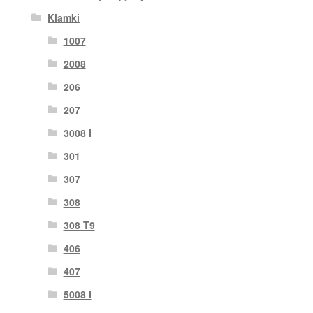
Klamki
1007
2008
206
207
3008 I
301
307
308
308 T9
406
407
5008 I