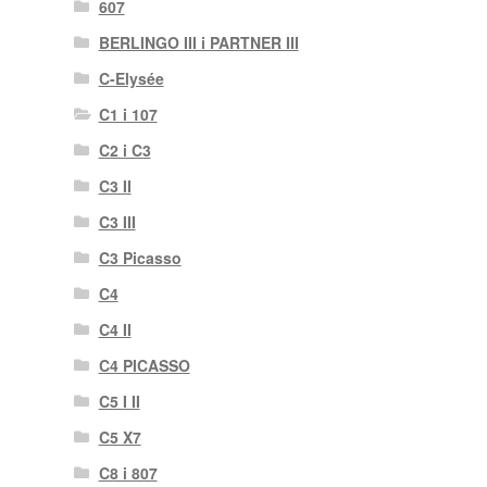
607
BERLINGO III i PARTNER III
C-Elysée
C1 i 107
C2 i C3
C3 II
C3 III
C3 Picasso
C4
C4 II
C4 PICASSO
C5 I II
C5 X7
C8 i 807