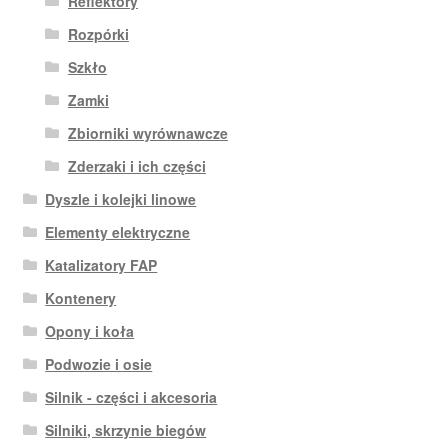
Reflektory
Rozpórki
Szkło
Zamki
Zbiorniki wyrównawcze
Zderzaki i ich części
Dyszle i kolejki linowe
Elementy elektryczne
Katalizatory FAP
Kontenery
Opony i koła
Podwozie i osie
Silnik - części i akcesoria
Silniki, skrzynie biegów