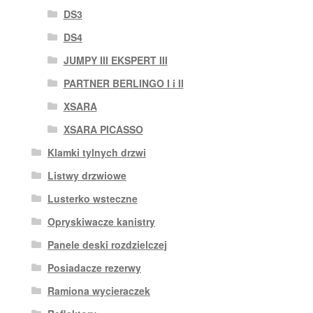
DS3
DS4
JUMPY III EKSPERT III
PARTNER BERLINGO I i II
XSARA
XSARA PICASSO
Klamki tylnych drzwi
Listwy drzwiowe
Lusterko wsteczne
Opryskiwacze kanistry
Panele deski rozdzielczej
Posiadacze rezerwy
Ramiona wycieraczek