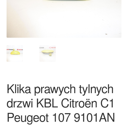
Płatności
Polityka prywatności
Procedura reklamacyjna
Skarga
Wózek
Klika prawych tylnych
Zamówienia
drzwi KBL Citroën C1
Zasady i warunki
Peugeot 107 9101AN