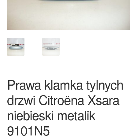
Płatności
Polityka prywatności
Procedura reklamacyjna
Skarga
Wózek
Prawa klamka tylnych
Zamówienia
drzwi Citroëna Xsara
Zasady i warunki
niebieski metalik
9101N5