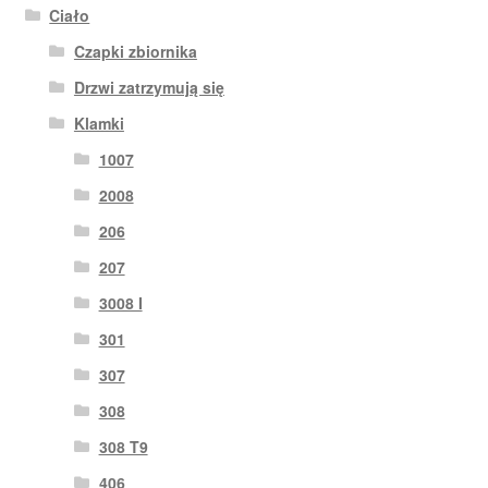
Ciało
Czapki zbiornika
Drzwi zatrzymują się
Klamki
1007
2008
206
207
3008 I
301
307
308
308 T9
406