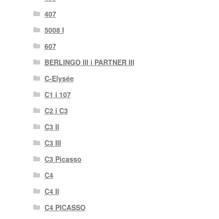
407
5008 I
607
BERLINGO III i PARTNER III
C-Elysée
C1 i 107
C2 i C3
C3 II
C3 III
C3 Picasso
C4
C4 II
C4 PICASSO