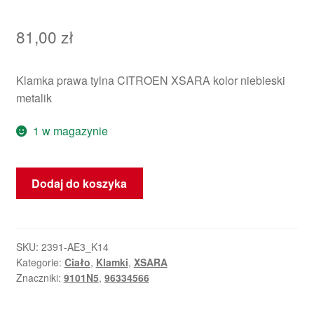
81,00
zł
Klamka prawa tylna CITROEN XSARA kolor niebieski
metalik
1 w magazynie
ilość
Dodaj do koszyka
Prawa
klamka
tylnych
drzwi
SKU:
2391-AE3_K14
Kategorie:
Ciało
,
Klamki
,
XSARA
Citroëna
Znaczniki:
9101N5
,
96334566
Xsara
niebieski