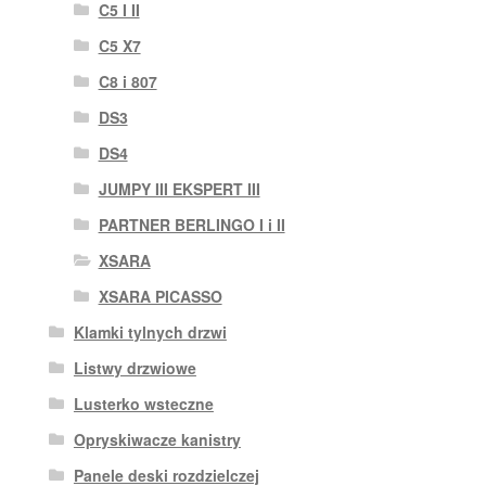
C5 I II
C5 X7
C8 i 807
DS3
DS4
JUMPY III EKSPERT III
PARTNER BERLINGO I i II
XSARA
XSARA PICASSO
Klamki tylnych drzwi
Listwy drzwiowe
Lusterko wsteczne
Opryskiwacze kanistry
Panele deski rozdzielczej