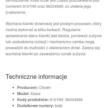
samodzielnie. Klika drzwi jest często poszukiwana pod
numerem 9101N5 oraz 96334566, co ułatwia jego
znalezienie.
Wymiana klamki drzwiowej jest prostym procesem, który
można wykonać w kilku krokach. Regularne
sprawdzanie stanu klamki jest istotne, ponieważ zużycie
lub uszkodzenia izolacji i mechanizmu zamka mogą
prowadzić do trudności z otwieraniem drzwi. Zaleca się
wymianę klamki po zauważeniu oznak zużycia.
Techniczne informacje
Producent:
Citroën
Model:
Xsara
Kody produktów:
9101N5, 96334566
Dodatkowe numery:
brak