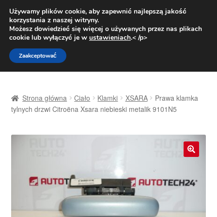
DOSTAWA od 31 zł
Używamy plików cookie, aby zapewnić najlepszą jakość
korzystania z naszej witryny.
Pn.-pt. 9:00-16:00
800 003 167
Możesz dowiedzieć się więcej o używanych przez nas plikach
cookie lub wyłączyć je w
ustawieniach
.< /p>
Przejdź
Przejdź
Menu
Zaakceptować
do
do
nawigacji
treści
Strona główna
Strona główna
Ciało
Klamki
XSARA
Prawa klamka
Dostawa
tylnych drzwi Citroëna Xsara niebieski metalik 9101N5
Dostawa na cały świat
Kontakt
🔍
Moje konto
O nas