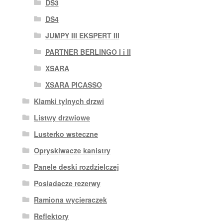
DS3
DS4
JUMPY III EKSPERT III
PARTNER BERLINGO I i II
XSARA
XSARA PICASSO
Klamki tylnych drzwi
Listwy drzwiowe
Lusterko wsteczne
Opryskiwacze kanistry
Panele deski rozdzielczej
Posiadacze rezerwy
Ramiona wycieraczek
Reflektory