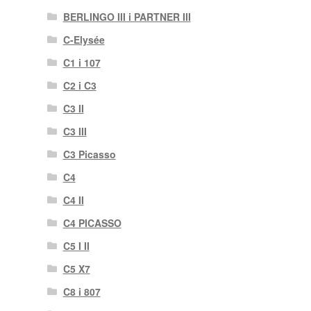
BERLINGO III i PARTNER III
C-Elysée
C1 i 107
C2 i C3
C3 II
C3 III
C3 Picasso
C4
C4 II
C4 PICASSO
C5 I II
C5 X7
C8 i 807