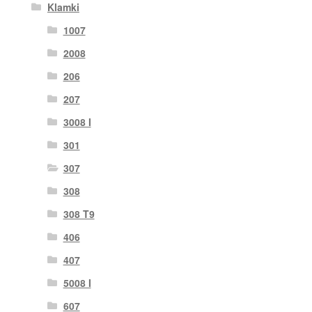
Klamki
1007
2008
206
207
3008 I
301
307
308
308 T9
406
407
5008 I
607