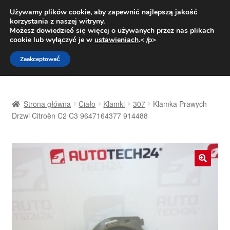
DOSTAWA od 31 zł
Używamy plików cookie, aby zapewnić najlepszą jakość
korzystania z naszej witryny.
Pn.-pt. 9:00-16:00
800 003 167
Możesz dowiedzieć się więcej o używanych przez nas plikach
cookie lub wyłączyć je w
ustawieniach
.< /p>
Przejdź
Przejdź
Menu
Zaakceptować
do
do
nawigacji
treści
Strona główna
Strona główna
Ciało
Klamki
307
Klamka Prawych
Dostawa
Drzwi Citroën C2 C3 9647164377 914488
Dostawa na cały świat
Kontakt
🔍
Moje konto
O nas