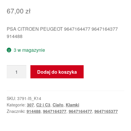
67,00
zł
PSA CITROEN PEUGEOT 9647164477 9647164377
914488
3 w magazynie
ilość
Dodaj do koszyka
Klamka
Prawych
Drzwi
Citroën
SKU:
3791-I5_K14
Kategorie:
307
,
C2 i C3
,
Ciało
,
Klamki
C2
Znaczniki:
914488
,
9647164377
,
9647164477
,
9647165377
C3
9647164377
914488