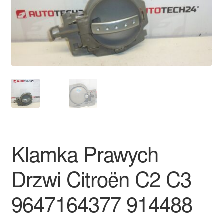
Płatności
Polityka prywatności
Procedura reklamacyjna
Skarga
Wózek
Klamka Prawych
Zamówienia
Drzwi Citroën C2 C3
Zasady i warunki
9647164377 914488