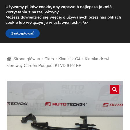
DOSTAWA od 31 zł
Używamy plików cookie, aby zapewnić najlepszą jakość
korzystania z naszej witryny.
Pn.-pt. 9:00-16:00
800 003 167
Możesz dowiedzieć się więcej o używanych przez nas plikach
cookie lub wyłączyć je w
ustawieniach
.< /p>
Przejdź
Przejdź
Menu
Zaakceptować
do
do
nawigacji
treści
Strona główna
Strona główna
Ciało
Klamki
C4
Klamka drzwi
Dostawa
kierowcy Citroën Peugeot KTVD 9101EP
Dostawa na cały świat
Kontakt
🔍
Moje konto
O nas