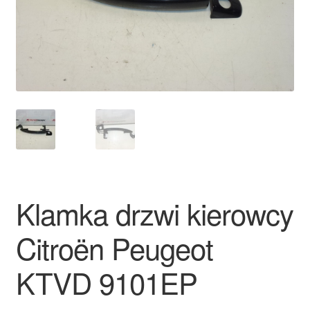
Płatności
Polityka prywatności
Procedura reklamacyjna
Skarga
Wózek
Klamka drzwi kierowcy
Zamówienia
Citroën Peugeot
Zasady i warunki
KTVD 9101EP