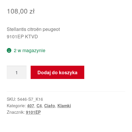
108,00
zł
Stellantis citroën peugeot
9101EP KTVD
2 w magazynie
ilość
Dodaj do koszyka
Klamka
drzwi
kierowcy
Citroën
SKU:
5446-S7_K16
Kategorie:
407
,
C4
,
Ciało
,
Klamki
Peugeot
Znacznik:
9101EP
KTVD
9101EP