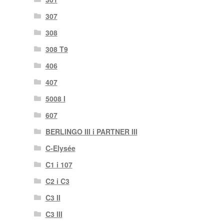
307
308
308 T9
406
407
5008 I
607
BERLINGO III i PARTNER III
C-Elysée
C1 i 107
C2 i C3
C3 II
C3 III