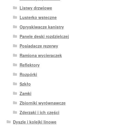
Listwy drzwiowe
Lusterko wsteczne
Opryskiwacze kanistry
Panele deski rozdzielczej
Posiadacze rezerwy
Ramiona wycieraczek
Reflektory
Rozpórki
Szkło
Zamki
Zbiorniki wyrównawcze
Zderzaki i ich części
Dyszle i kolejki linowe