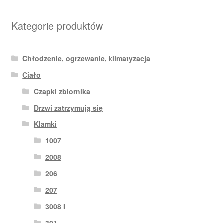
Kategorie produktów
Chłodzenie, ogrzewanie, klimatyzacja
Ciało
Czapki zbiornika
Drzwi zatrzymują się
Klamki
1007
2008
206
207
3008 I
301