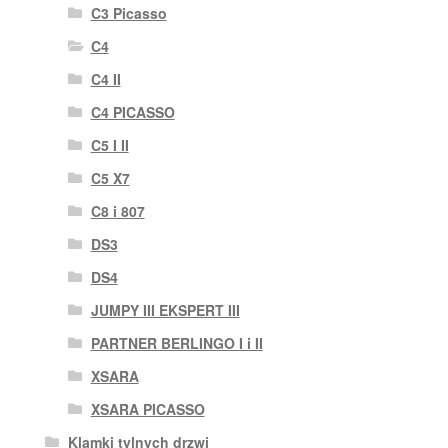
C3 Picasso
C4
C4 II
C4 PICASSO
C5 I II
C5 X7
C8 i 807
DS3
DS4
JUMPY III EKSPERT III
PARTNER BERLINGO I i II
XSARA
XSARA PICASSO
Klamki tylnych drzwi