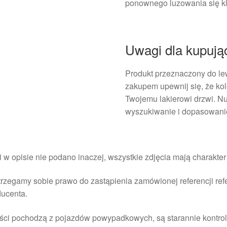
ponownego luzowania się k
Uwagi dla kupują
Produkt przeznaczony do le
zakupem upewnij się, że ko
Twojemu lakierowi drzwi. N
wyszukiwanie i dopasowanie
i w opisie nie podano inaczej, wszystkie zdjęcia mają charakte
rzegamy sobie prawo do zastąpienia zamówionej referencji re
ducenta.
ści pochodzą z pojazdów powypadkowych, są starannie kontrol