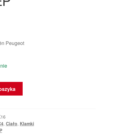
EP
oën Peugeot
D
nie
oszyka
K16
C4
,
Ciało
,
Klamki
P