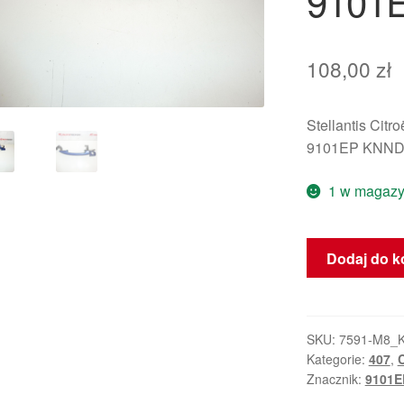
9101
108,00
zł
Stellantis Citr
9101EP KNN
1 w magazy
ilość
Dodaj do k
Klamka
drzwi
kierowcy
Citroën
SKU:
7591-M8_
Kategorie:
407
,
Peugeot
Znacznik:
9101E
KNND