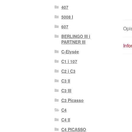
407
5008 I
607
Opi
BERLINGO III i
PARTNER III
Inf
C-Elysée
C1 i 107
C2 i C3
C3 II
C3 III
C3 Picasso
C4
C4 II
C4 PICASSO