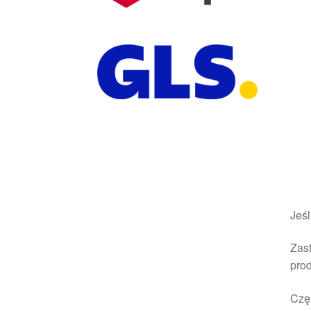
Jeśl
Zast
pro
Czę