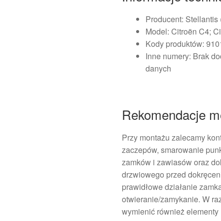
Producent: Stellantis
Model: Citroën C4; C
Kody produktów: 9
Inne numery: Brak d
danych
Rekomendacje m
Przy montażu zalecamy kont
zaczepów, smarowanie pun
zamków i zawiasów oraz do
drzwiowego przed dokręcen
prawidłowe działanie zamka
otwieranie/zamykanie. W r
wymienić również elementy 