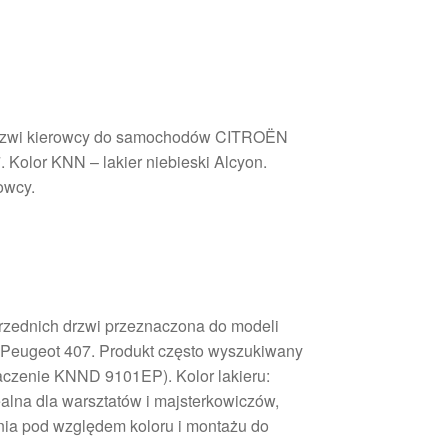
drzwi kierowcy do samochodów CITROËN
Kolor KNN – lakier niebieski Alcyon.
owcy.
rzednich drzwi przeznaczona do modeli
z Peugeot 407. Produkt często wyszukiwany
zenie KNND 9101EP). Kolor lakieru:
alna dla warsztatów i majsterkowiczów,
ia pod względem koloru i montażu do