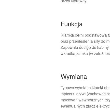
drzwi kierowcy.
Funkcja
Klamka pełni podstawową f
oraz przeniesienia siły do 
Zapewnia dostęp do kabiny 
wkładką zamka (w zależnośc
Wymiana
Typowa wymiana klamki obe
tapicerki drzwi (zachować o
mocowań wewnętrznych trzym
ewentualnych złącz elektrycz