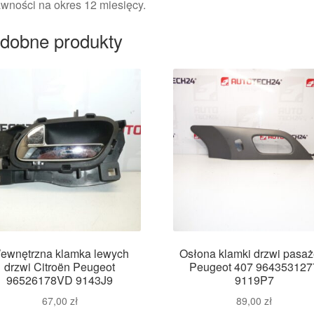
wności na okres 12 miesięcy.
dobne produkty
ewnętrzna klamka lewych
Osłona klamki drzwi pasaż
drzwi Citroën Peugeot
Peugeot 407 964353127
96526178VD 9143J9
9119P7
67,00
zł
89,00
zł