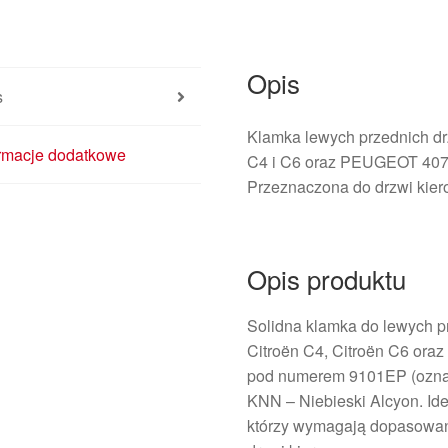
9101EP
Opis
s
Klamka lewych przednich 
ormacje dodatkowe
C4 i C6 oraz PEUGEOT 407. 
Przeznaczona do drzwi kier
Opis produktu
Solidna klamka do lewych p
Citroën C4, Citroën C6 ora
pod numerem 9101EP (oznac
KNN – Niebieski Alcyon. Ide
którzy wymagają dopasowan