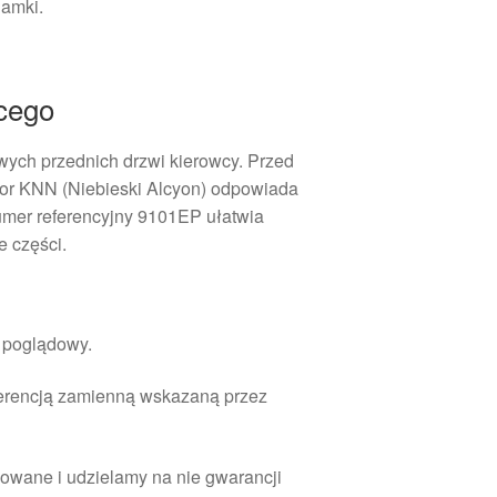
lamki.
cego
wych przednich drzwi kierowcy. Przed
lor KNN (Niebieski Alcyon) odpowiada
umer referencyjny 9101EP ułatwia
 części.
r poglądowy.
ferencją zamienną wskazaną przez
owane i udzielamy na nie gwarancji