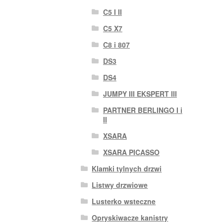
C5 I II
C5 X7
C8 i 807
DS3
DS4
JUMPY III EKSPERT III
PARTNER BERLINGO I i
II
XSARA
XSARA PICASSO
Klamki tylnych drzwi
Listwy drzwiowe
Lusterko wsteczne
Opryskiwacze kanistry