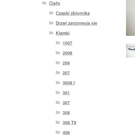
Ciało
Czapki zbiornika
Drzwi zatrzymują się
Klamki
1007
2008
206
207
3008 I
301
307
308
308 T9
406