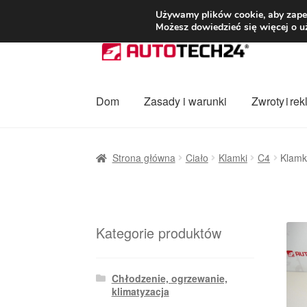
DOSTAWA od 3
Używamy plików cookie, aby zapew
Możesz dowiedzieć się więcej o u
Przejdź
Przejdź
do
do
nawigacji
treści
Dom
Zasady i warunki
Zwroty i re
Strona główna
Dostawa
Dostawa na cały ś
Strona główna
Ciało
Klamki
C4
Klamk
Procedura reklamacyjna
Skarga
Wózek
Za
Kategorie produktów
Chłodzenie, ogrzewanie,
klimatyzacja