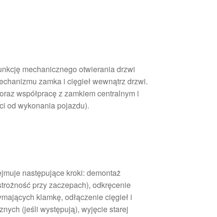
unkcję mechanicznego otwierania drzwi
mechanizmu zamka i cięgieł wewnątrz drzwi.
oraz współpracę z zamkiem centralnym i
i od wykonania pojazdu).
jmuje następujące kroki: demontaż
strożność przy zaczepach), odkręcenie
ających klamkę, odłączenie cięgieł i
nych (jeśli występują), wyjęcie starej