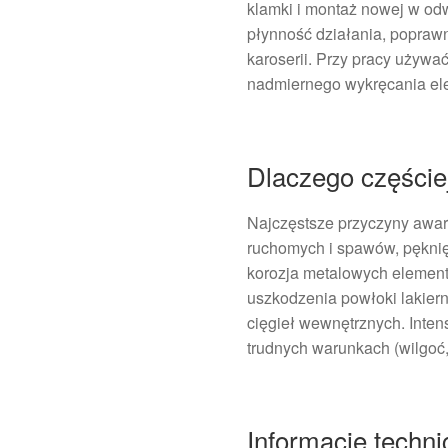
klamki i montaż nowej w od
płynność działania, popraw
karoserii. Przy pracy używa
nadmiernego wykręcania el
Dlaczego częście
Najczęstsze przyczyny awar
ruchomych i spawów, pękni
korozja metalowych eleme
uszkodzenia powłoki lakier
cięgieł wewnętrznych. Inte
trudnych warunkach (wilgoć,
Informacje techn