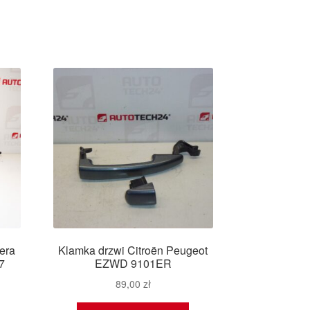
era
Klamka drzwi Citroën Peugeot
7
EZWD 9101ER
89,00
zł