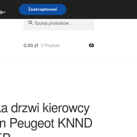
:00-16:00
800 003 167
Zaakceptować
 /p>
Szukaj:
Szukaj
0,00
zł
0 Produkt
a drzwi kierowcy
ën Peugeot KNND