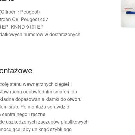
 (Citroën / Peugeot)
itroën C6; Peugeot 407
101EP; KNND 9101EP
odatkowych numerów w dostarczonych
ontażowe
rolę stanu wewnętrznych cięgieł i
któw ruchu odpowiednim smarem do
kładne dopasowanie klamki do otworu
iem śrub. Po montażu sprawdzić
 centralnego i ręczne
azie uszkodzonych zaczepów plastikowych
mocujące, aby uniknąć szybkiego