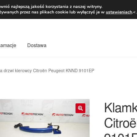
1 zł
Pn.-pt. 9
nić najlepszą jakość korzystania z naszej witryny.
żywanych przez nas plikach cookie lub wyłączyć je w
ustawieniach
.<
klamacje
Dostawa
wiat
Kontakt
Moje konto
O nas
Płatności
Polityka prywatności
a drzwi kierowcy Citroën Peugeot KNND 9101EP
mówienia
Zasady i warunki
Klamk
Citro
🔍