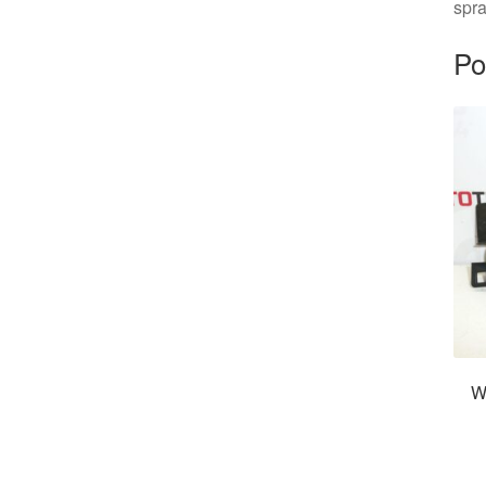
spra
Po
W