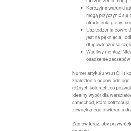
lub zderzenia mogą tr
Korozyjne warunki at
mogą przyczynić się 
utrudnienia pracy m
Uszkodzenia powłoki 
jest na pęknięcia i o
długowieczność częś
Wadliwy montaż: Niew
osadzenie zaczepów 
Numer artykułu 9101GH i ko
znalezienie odpowiedniego 
różnych kolorach, co pozwa
Idealny wybór dla warsztat
samochód, które potrzebuj
zewnętrznego otwierania dr
Zamów teraz, aby przywrócić
pojazdu.