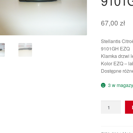
9101
67,00
zł
Stellantis Citr
9101GH EZQ
Klamka drzwi l
Kolor EZQ – la
Dostępne różne
3 w magazy
ilość
Klamka
drzwi
Citroën