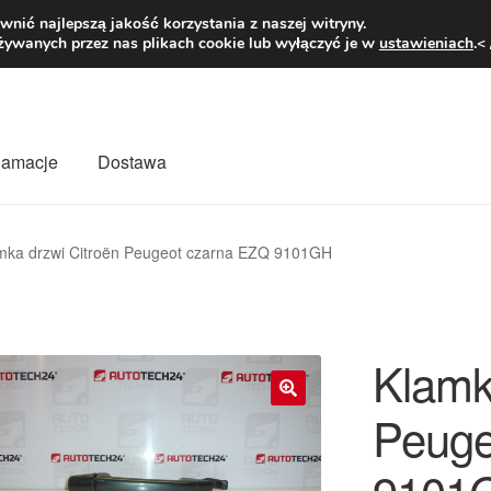
1 zł
Pn.-pt. 9
nić najlepszą jakość korzystania z naszej witryny.
żywanych przez nas plikach cookie lub wyłączyć je w
ustawieniach
.<
klamacje
Dostawa
wiat
Kontakt
Moje konto
O nas
Płatności
Polityka prywatności
mka drzwi Citroën Peugeot czarna EZQ 9101GH
mówienia
Zasady i warunki
Klamk
Peuge
🔍