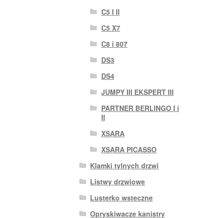
C5 I II
C5 X7
C8 i 807
DS3
DS4
JUMPY III EKSPERT III
PARTNER BERLINGO I i
II
XSARA
XSARA PICASSO
Klamki tylnych drzwi
Listwy drzwiowe
Lusterko wsteczne
Opryskiwacze kanistry