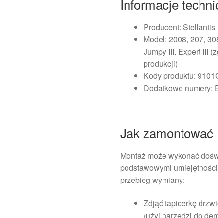
Informacje techn
Producent: Stellantis
Model: 2008, 207, 308,
Jumpy III, Expert III
produkcji)
Kody produktu: 910
Dodatkowe numery: E
Jak zamontować
Montaż może wykonać dośw
podstawowymi umiejętności
przebieg wymiany:
Zdjąć tapicerkę drzw
(użyj narzędzi do dem