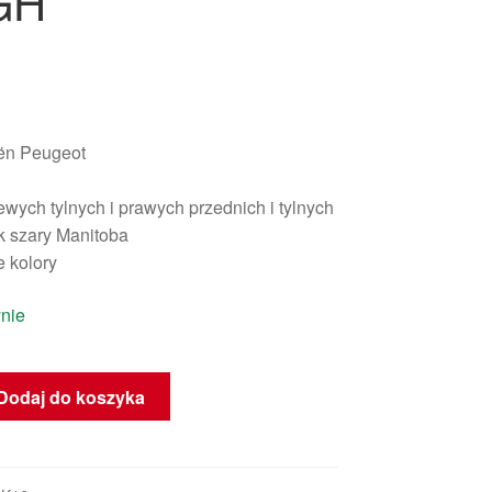
GH
oën Peugeot
ewych tylnych i prawych przednich i tylnych
k szary Manitoba
 kolory
nie
Dodaj do koszyka