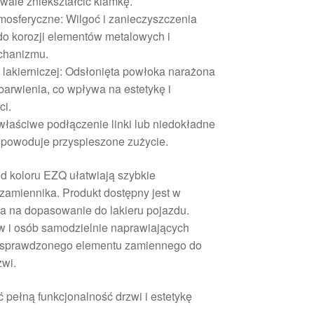
wale zniekształcić klamkę.
mosferyczne: Wilgoć i zanieczyszczenia
do korozji elementów metalowych i
echanizmu.
lakierniczej: Odsłonięta powłoka narażona
dbarwienia, co wpływa na estetykę i
ci.
łaściwe podłączenie linki lub niedokładne
powoduje przyspieszone zużycie.
d koloru EZQ ułatwiają szybkie
zamiennika. Produkt dostępny jest w
la na dopasowanie do lakieru pojazdu.
ów i osób samodzielnie naprawiających
ą sprawdzonego elementu zamiennego do
zwi.
 pełną funkcjonalność drzwi i estetykę