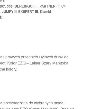
_K16
207
,
308
,
BERLINGO III i PARTNER III
,
C4
,
JUMPY III EKSPERT III
,
Klamki
GH
az prawych przednich i tylnych drzwi do
ot. Kolor EZQ – Lakier Szary Manitoba.
ne kolory.
a przeznaczona do wybranych modeli
a w kolorze EZQ (Szary Manitoba). Produkt