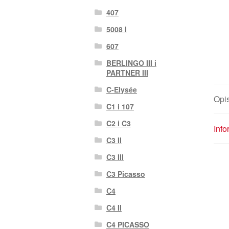
407
5008 I
607
BERLINGO III i
PARTNER III
C-Elysée
Opi
C1 i 107
C2 i C3
Inf
C3 II
C3 III
C3 Picasso
C4
C4 II
C4 PICASSO