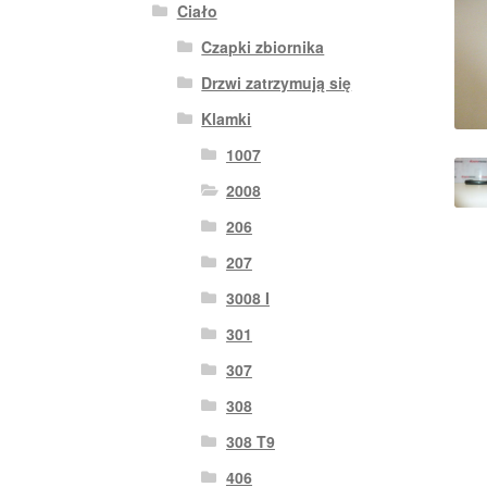
Ciało
Czapki zbiornika
Drzwi zatrzymują się
Klamki
1007
2008
206
207
3008 I
301
307
308
308 T9
406