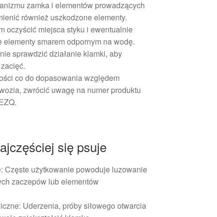
hanizmu zamka i elementów prowadzących
mienić również uszkodzone elementy.
oczyścić miejsca styku i ewentualnie
 elementy smarem odpornym na wodę.
nie sprawdzić działanie klamki, aby
zacięć.
ości co do dopasowania względem
dwozia, zwrócić uwagę na numer produktu
 EZQ.
jczęściej się psuje
: Częste użytkowanie powoduje luzowanie
wych zaczepów lub elementów
czne: Uderzenia, próby siłowego otwarcia