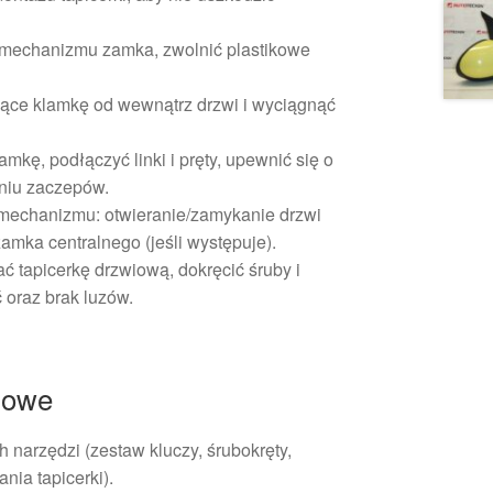
ty mechanizmu zamka, zwolnić plastikowe
ące klamkę od wewnątrz drzwi i wyciągnąć
kę, podłączyć linki i pręty, upewnić się o
niu zaczepów.
 mechanizmu: otwieranie/zamykanie drzwi
amka centralnego (jeśli występuje).
tapicerkę drzwiową, dokręcić śruby i
 oraz brak luzów.
żowe
narzędzi (zestaw kluczy, śrubokręty,
nia tapicerki).