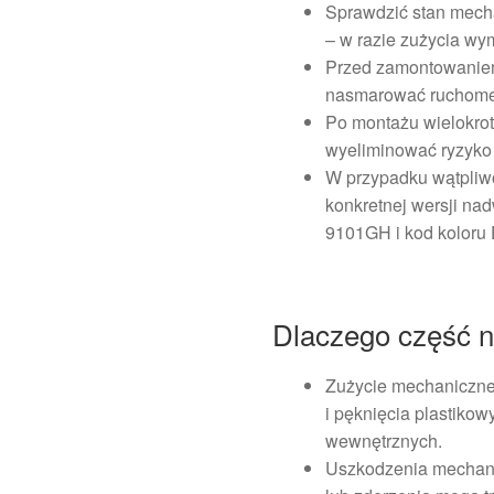
Sprawdzić stan mec
– w razie zużycia wy
Przed zamontowaniem 
nasmarować ruchome
Po montażu wielokrot
wyeliminować ryzyko 
W przypadku wątpliw
konkretnej wersji na
9101GH i kod koloru
Dlaczego część na
Zużycie mechaniczne
i pęknięcia plastiko
wewnętrznych.
Uszkodzenia mechani