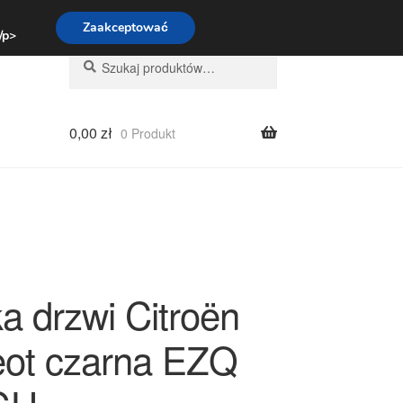
:00-16:00
800 003 167
Zaakceptować
 /p>
Szukaj:
Szukaj
0,00
zł
0 Produkt
a drzwi Citroën
ot czarna EZQ