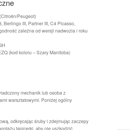
iczne
 (Citroën/Peugeot)
 Berlingo III, Partner III, C4 Picasso,
 (zgodność zależna od wersji nadwozia i roku
1GH
ZQ (kod koloru – Szary Manitoba)
iadczony mechanik lub osoba z
ami warsztatowymi. Poniżej ogólny
iową, odkręcając śruby i zdejmując zaczepy
ontażu tapicerki, aby nie uszkodzić