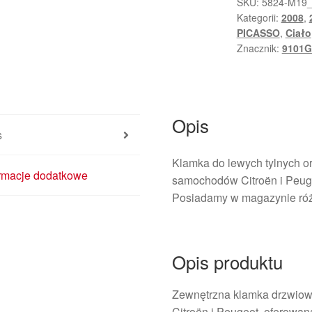
Peugeot
SKU:
5824-M19
Kategorii:
2008
,
czarna
PICASSO
,
Ciało
EZQ
Znacznik:
9101
9101GH
Opis
s
Klamka do lewych tylnych or
ormacje dodatkowe
samochodów Citroën i Peuge
Posiadamy w magazynie róż
Opis produktu
Zewnętrzna klamka drzwiow
Citroën i Peugeot, oferowan