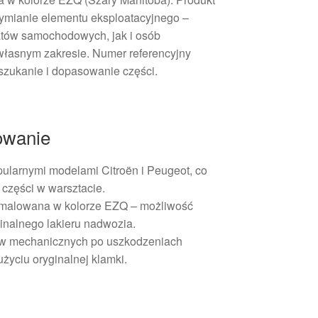
ymianie elementu eksploatacyjnego –
atów samochodowych, jak i osób
łasnym zakresie. Numer referencyjny
zukanie i dopasowanie części.
sowanie
ularnymi modelami Citroën i Peugeot, co
części w warsztacie.
malowana w kolorze EZQ – możliwość
inalnego lakieru nadwozia.
aw mechanicznych po uszkodzeniach
życiu oryginalnej klamki.