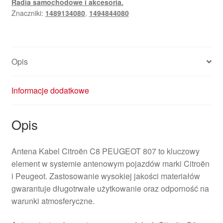
Radia samochodowe i akcesoria.
807
Znaczniki:
1489134080
,
1494844080
1489134080
1494844080
Opis
Informacje dodatkowe
Opis
Antena Kabel Citroën C8 PEUGEOT 807 to kluczowy
element w systemie antenowym pojazdów marki Citroën
i Peugeot. Zastosowanie wysokiej jakości materiałów
gwarantuje długotrwałe użytkowanie oraz odporność na
warunki atmosferyczne.