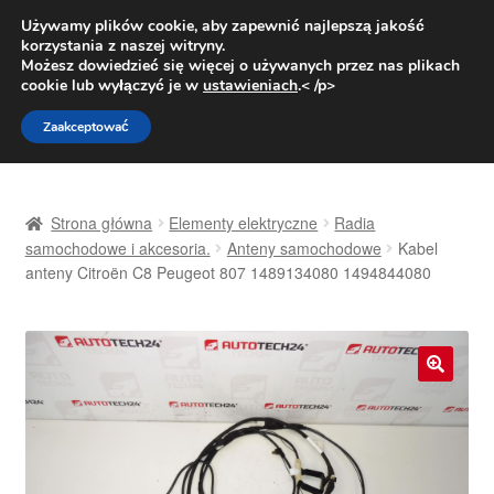
DOSTAWA od 31 zł
Używamy plików cookie, aby zapewnić najlepszą jakość
korzystania z naszej witryny.
Pn.-pt. 9:00-16:00
800 003 167
Możesz dowiedzieć się więcej o używanych przez nas plikach
cookie lub wyłączyć je w
ustawieniach
.< /p>
Przejdź
Przejdź
Menu
Zaakceptować
do
do
nawigacji
treści
Strona główna
Strona główna
Elementy elektryczne
Radia
Dostawa
samochodowe i akcesoria.
Anteny samochodowe
Kabel
anteny Citroën C8 Peugeot 807 1489134080 1494844080
Dostawa na cały świat
Kontakt
🔍
Moje konto
O nas