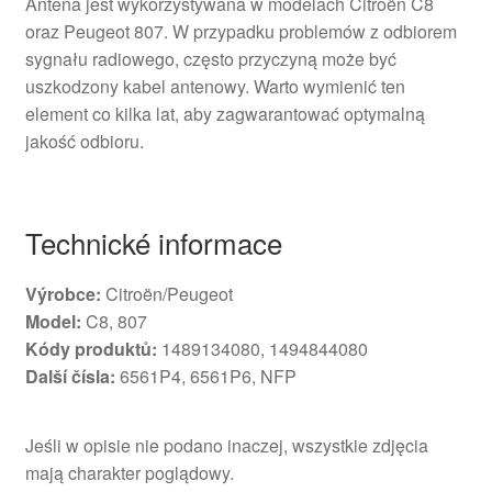
Antena jest wykorzystywana w modelach Citroën C8
oraz Peugeot 807. W przypadku problemów z odbiorem
sygnału radiowego, często przyczyną może być
uszkodzony kabel antenowy. Warto wymienić ten
element co kilka lat, aby zagwarantować optymalną
jakość odbioru.
Technické informace
Výrobce:
Citroën/Peugeot
Model:
C8, 807
Kódy produktů:
1489134080, 1494844080
Další čísla:
6561P4, 6561P6, NFP
Jeśli w opisie nie podano inaczej, wszystkie zdjęcia
mają charakter poglądowy.