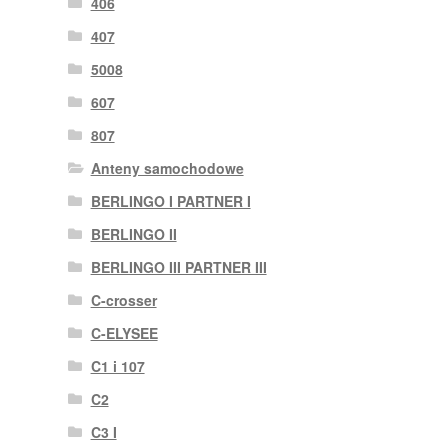
406
407
5008
607
807
Anteny samochodowe
BERLINGO I PARTNER I
BERLINGO II
BERLINGO III PARTNER III
C-crosser
C-ELYSEE
C1 i 107
C2
C3 I