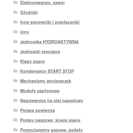
Elektromagnes. zawór
Głośniki
Inne sterowniki i przełączniki
inny
Jednostka HYDROAKTYWNA
Jednostki sterujące
Klapy ssące
Kondensator START STOP
Mechanizmy wycieraczek
Moduły zapłonowe
Nagrzewnice na olej napędowy
Pompa powietrza
Pompy paszowe, kosze ssące
Potencjometry gazowe. pedały