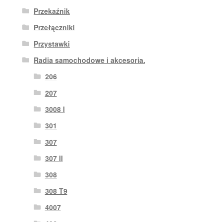
Przekaźnik
Przełączniki
Przystawki
Radia samochodowe i akcesoria.
206
207
3008 I
301
307
307 II
308
308 T9
4007