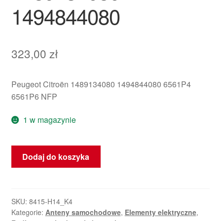
1494844080
323,00
zł
Peugeot Citroën 1489134080 1494844080 6561P4
6561P6 NFP
1 w magazynie
ilość
Dodaj do koszyka
Kabel
anteny
Citroën
C8
SKU:
8415-H14_K4
Kategorie:
Anteny samochodowe
,
Elementy elektryczne
,
Peugeot