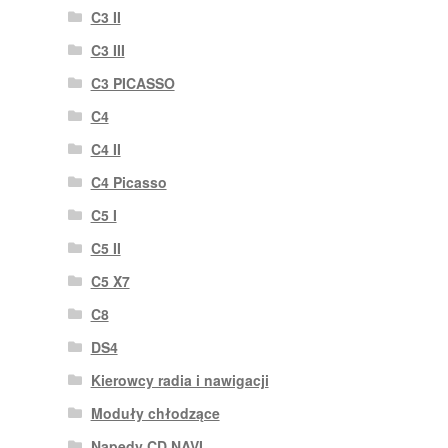
C3 II
C3 III
C3 PICASSO
C4
C4 II
C4 Picasso
C5 I
C5 II
C5 X7
C8
DS4
Kierowcy radia i nawigacji
Moduły chłodzące
Napędy CD NAVI