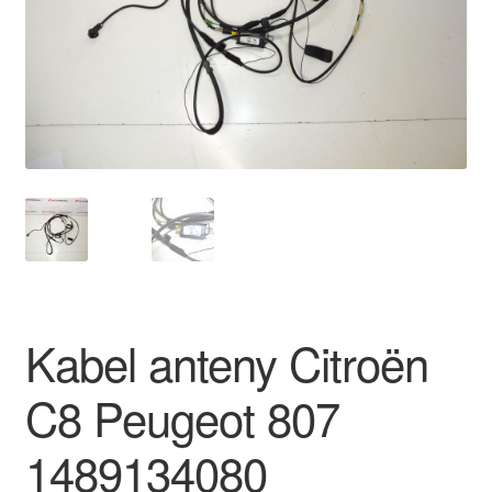
Płatności
Polityka prywatności
Procedura reklamacyjna
Skarga
Wózek
Zamówienia
Kabel anteny Citroën
Zasady i warunki
C8 Peugeot 807
1489134080