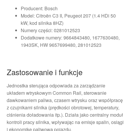
Producent: Bosch
Model: Citroën C3 II, Peugeot 207 (1.4 HDi 50
kW, kod silnika 8HZ)
Numery części: 0281012523
Dodatkowe numery: 9664843480, 1677630480,
1943SK, HW 9657699480, 281012523
Zastosowanie i funkcje
Jednostka sterująca odpowiada za zarządzanie
układem wtryskowym Common Rail, sterowanie
dawkowaniem paliwa, czasem wtrysku oraz współpracę
z czujnikami silnika (prędkości obrotowej, temperatury,
ciśnienia doładowania itp.). Działa jako centralny moduł
kontroli pracy silnika, wpływając na emisje spalin, osiągi
i ekonomikę paliwową pojazdu.