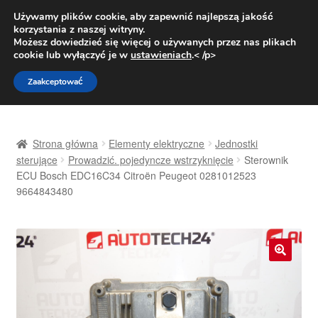
DOSTAWA od 31 zł
Używamy plików cookie, aby zapewnić najlepszą jakość
korzystania z naszej witryny.
Pn.-pt. 9:00-16:00
800 003 167
Możesz dowiedzieć się więcej o używanych przez nas plikach
cookie lub wyłączyć je w
ustawieniach
.< /p>
Przejdź
Przejdź
Menu
Zaakceptować
do
do
nawigacji
treści
Strona główna
Strona główna
Elementy elektryczne
Jednostki
Dostawa
sterujące
Prowadzić. pojedyncze wstrzyknięcie
Sterownik
ECU Bosch EDC16C34 Citroën Peugeot 0281012523
9664843480
Dostawa na cały świat
Kontakt
Moje konto
🔍
O nas