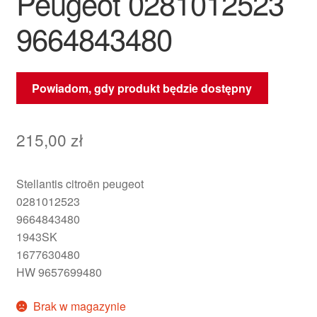
Peugeot 0281012523
9664843480
Powiadom, gdy produkt będzie dostępny
215,00
zł
Stellantis citroën peugeot
0281012523
9664843480
1943SK
1677630480
HW 9657699480
Brak w magazynie