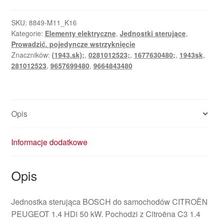
SKU:
8849-M11_K16
Kategorie:
Elementy elektryczne
,
Jednostki sterujące
,
Prowadzić. pojedyncze wstrzyknięcie
Znaczników:
(1943.sk);
,
0281012523;
,
1677630480;
,
1943sk
,
281012523
,
9657699480
,
9664843480
Opis
Informacje dodatkowe
Opis
Jednostka sterująca BOSCH do samochodów CITROËN
PEUGEOT 1.4 HDi 50 kW. Pochodzi z Citroëna C3 1.4