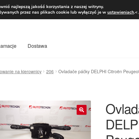
1 zł
Pn.-pt. 9
nić najlepszą jakość korzystania z naszej witryny.
żywanych przez nas plikach cookie lub wyłączyć je w
ustawieniach
.<
klamacje
Dostawa
wiat
Kontakt
Moje konto
O nas
Płatności
Polityka prywatności
owanie na kierownicy
206
Ovladače páčky DELPHI Citroën Peuge
mówienia
Zasady i warunki
Ovlad
DELPH
🔍