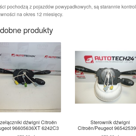
ści pochodzą z pojazdów powypadkowych, są starannie kontrol
wności na okres 12 miesięcy.
dobne produkty
zełączniki dźwigni Citroën
Sterownik dźwigni
ugeot 96605636XT 6242C3
Citroën/Peugeot 9654253