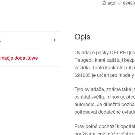
Znaczniki:
62423
Opis
s
Ovladače páčky DELPHI jsou
ormacje dodatkowe
Peugeot, které zajišťují bez
vozidla. Tento konkrétní dí
624235 je určen pro modely j
Tyto ovladače, známé také 
ovládat světla, mlhovky, pře
autorádio. Je důležité poz
potřebovat dodatečné ovlad
Pravidelně dochází k opotřeb
používání, což může vést ke 