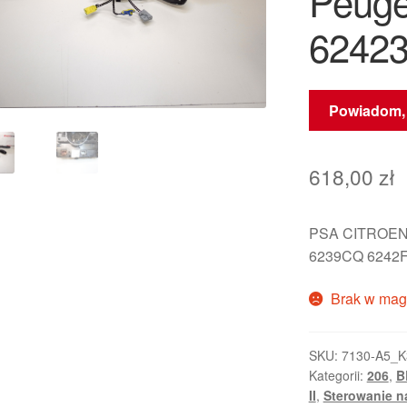
Peuge
6242
Powiadom, 
618,00
zł
PSA CITROEN
6239CQ 6242
Brak w mag
SKU:
7130-A5_K
Kategorii:
206
,
B
II
,
Sterowanie n