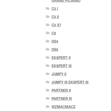
GRAND PICASSO
C5 I
C5 II
C5 X7
C8
DS4
DS5
EKSPERT II
EKSPERT III
JUMPY II
JUMPY III EKSPERT III
PARTNER II
PARTNER III
WZMACNIACZ