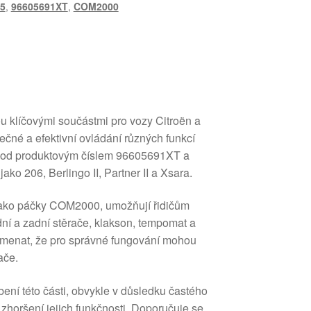
5
,
96605691XT
,
COM2000
 klíčovými součástmi pro vozy Citroën a
pečné a efektivní ovládání různých funkcí
l pod produktovým číslem 96605691XT a
ako 206, Berlingo II, Partner II a Xsara.
jako páčky COM2000, umožňují řidičům
dní a zadní stěrače, klakson, tempomat a
namenat, že pro správné fungování mohou
ače.
ení této části, obvykle v důsledku častého
zhoršení jejich funkčnosti. Doporučuje se