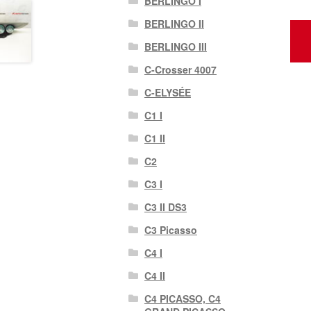
BERLINGO I
BERLINGO II
BERLINGO III
C-Crosser 4007
C-ELYSÉE
C1 I
C1 II
C2
C3 I
C3 II DS3
C3 Picasso
C4 I
C4 II
C4 PICASSO, C4