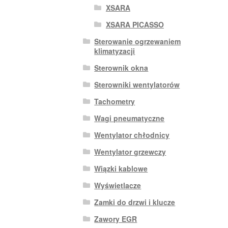
XSARA
XSARA PICASSO
Sterowanie ogrzewaniem
klimatyzacji
Sterownik okna
Sterowniki wentylatorów
Tachometry
Wagi pneumatyczne
Wentylator chłodnicy
Wentylator grzewczy
Wiązki kablowe
Wyświetlacze
Zamki do drzwi i klucze
Zawory EGR