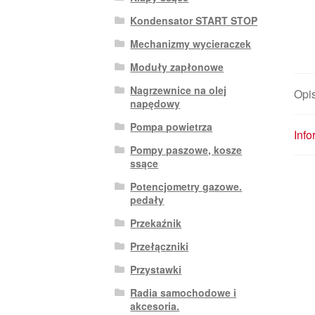
Kondensator START STOP
Mechanizmy wycieraczek
Moduły zapłonowe
Nagrzewnice na olej
Opi
napędowy
Pompa powietrza
Inf
Pompy paszowe, kosze
ssące
Potencjometry gazowe.
pedały
Przekaźnik
Przełączniki
Przystawki
Radia samochodowe i
akcesoria.