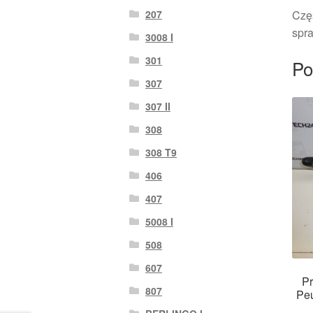
207
Czę
spra
3008 I
301
Po
307
307 II
308
308 T9
406
407
5008 I
508
607
Pr
807
Pe