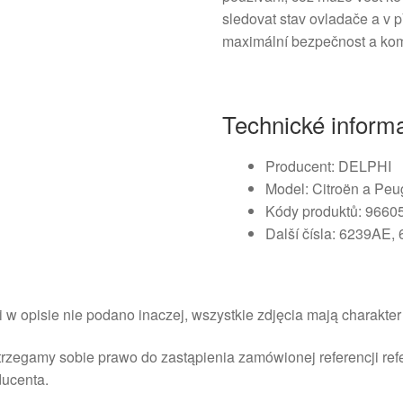
sledovat stav ovladače a v p
maximální bezpečnost a komfo
Technické inform
Producent: DELPHI
Model: Citroën a Peu
Kódy produktů: 9660
Další čísla: 6239AE
i w opisie nie podano inaczej, wszystkie zdjęcia mają charakte
rzegamy sobie prawo do zastąpienia zamówionej referencji re
ducenta.