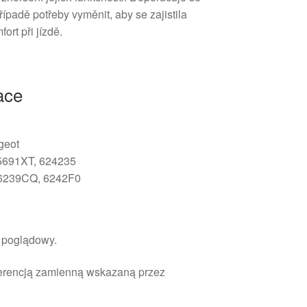
řípadě potřeby vyměnit, aby se zajistila
rt při jízdě.
ace
geot
5691XT, 624235
, 6239CQ, 6242F0
r poglądowy.
ferencją zamienną wskazaną przez