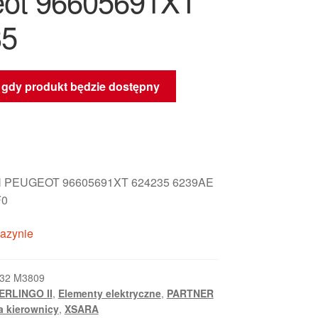
ot 96605691XT
35
gdy produkt będzie dostępny
 PEUGEOT 96605691XT 624235 6239AE
F0
azynie
32 M3809
ERLINGO II
,
Elementy elektryczne
,
PARTNER
a kierownicy
,
XSARA