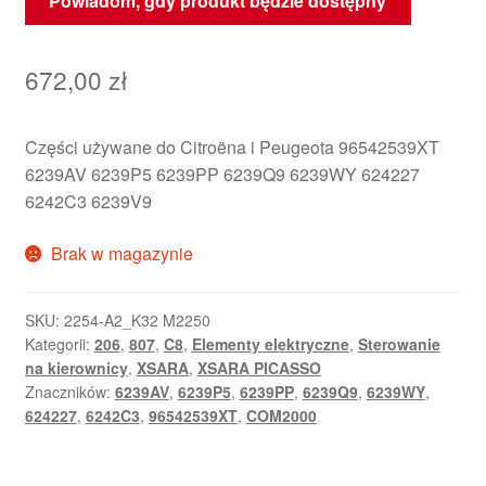
Powiadom, gdy produkt będzie dostępny
672,00
zł
Części używane do Citroëna i Peugeota 96542539XT
6239AV 6239P5 6239PP 6239Q9 6239WY 624227
6242C3 6239V9
Brak w magazynie
SKU:
2254-A2_K32 M2250
Kategorii:
206
,
807
,
C8
,
Elementy elektryczne
,
Sterowanie
na kierownicy
,
XSARA
,
XSARA PICASSO
Znaczników:
6239AV
,
6239P5
,
6239PP
,
6239Q9
,
6239WY
,
624227
,
6242C3
,
96542539XT
,
COM2000