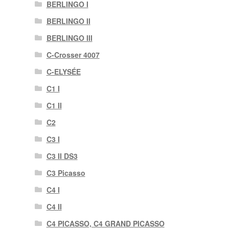
BERLINGO I
BERLINGO II
BERLINGO III
C-Crosser 4007
C-ELYSÉE
C1 I
C1 II
C2
C3 I
C3 II DS3
C3 Picasso
C4 I
C4 II
C4 PICASSO, C4 GRAND PICASSO