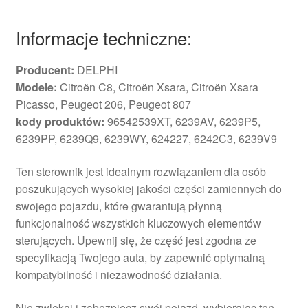
Informacje techniczne:
Producent:
DELPHI
Modele:
Citroën C8, Citroën Xsara, Citroën Xsara
Picasso, Peugeot 206, Peugeot 807
kody produktów:
96542539XT, 6239AV, 6239P5,
6239PP, 6239Q9, 6239WY, 624227, 6242C3, 6239V9
Ten sterownik jest idealnym rozwiązaniem dla osób
poszukujących wysokiej jakości części zamiennych do
swojego pojazdu, które gwarantują płynną
funkcjonalność wszystkich kluczowych elementów
sterujących. Upewnij się, że część jest zgodna ze
specyfikacją Twojego auta, by zapewnić optymalną
kompatybilność i niezawodność działania.
Nie zwlekaj i zabezpiecz swój pojazd, wybierając ten