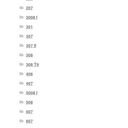
207
3008 I
301
307
307 II
308
308 T9
406
407
5008 I
508
607
807