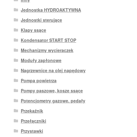
Jednostka HYDROAKTYWNA
Jednostki sterujące
Klapy ssące
Kondensator START STOP
Mechanizmy wycieraczek
Moduły zapłonowe
Nagrzewnice na olej napędowy
Pompa powietrza
Pompy paszowe, kosze ssące
Potencjometry gazowe. pedały
Przekaźnik
Przełączniki
Przystawki