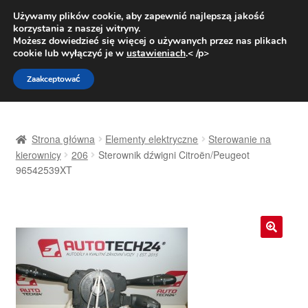
DOSTAWA od 31 zł
Używamy plików cookie, aby zapewnić najlepszą jakość
korzystania z naszej witryny.
Pn.-pt. 9:00-16:00
800 003 167
Możesz dowiedzieć się więcej o używanych przez nas plikach
cookie lub wyłączyć je w
ustawieniach
.< /p>
Przejdź
Przejdź
Menu
Zaakceptować
do
do
nawigacji
treści
Strona główna
Strona główna
Elementy elektryczne
Sterowanie na
Dostawa
kierownicy
206
Sterownik dźwigni Citroën/Peugeot
96542539XT
Dostawa na cały świat
Kontakt
🔍
Moje konto
O nas