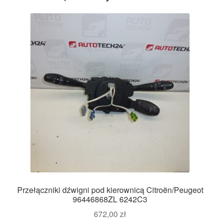
Przełączniki dźwigni pod kierownicą Citroën/Peugeot
96446868ZL 6242C3
672,00
zł