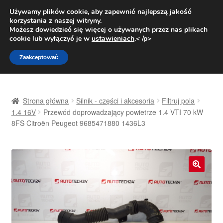
DOSTAWA od 31 zł
Używamy plików cookie, aby zapewnić najlepszą jakość
korzystania z naszej witryny.
Pn.-pt. 9:00-16:00
800 003 167
Możesz dowiedzieć się więcej o używanych przez nas plikach
cookie lub wyłączyć je w
ustawieniach
.< /p>
Przejdź
Przejdź
Menu
Zaakceptować
do
do
nawigacji
treści
Strona główna
Strona główna
Silnik - części i akcesoria
Filtruj pola
Dostawa
1.4 16V
Przewód doprowadzający powietrze 1.4 VTI 70 kW
8FS Citroën Peugeot 9685471880 1436L3
Dostawa na cały świat
Kontakt
🔍
Moje konto
O nas