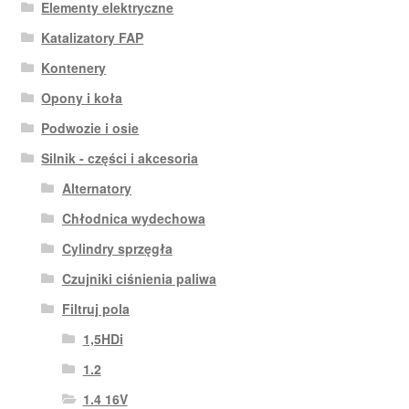
Elementy elektryczne
Katalizatory FAP
Kontenery
Opony i koła
Podwozie i osie
Silnik - części i akcesoria
Alternatory
Chłodnica wydechowa
Cylindry sprzęgła
Czujniki ciśnienia paliwa
Filtruj pola
1,5HDi
1.2
1.4 16V