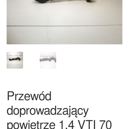
Płatności
Polityka prywatności
Procedura reklamacyjna
Skarga
Wózek
Zamówienia
Przewód
Zasady i warunki
doprowadzający
powietrze 1.4 VTI 70