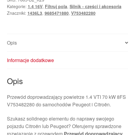
Kategorie:
1.4 16V
,
Filtruj pola
,
Silnik - części i akcesoria
Znaczniki:
1436L3
,
9685471880
,
V753482280
Opis
Informacje dodatkowe
Opis
Przewód doprowadzający powietrze 1.4 VTI 70 kW 8FS
V753482280 do samochodów Peugeot i Citroën.
Szukasz solidnego elementu do naprawy swojego
pojazdu Citroën lub Peugeot? Oferujemy sprawdzone
rozwiązanie z przewodem
Przewód doprowadzający