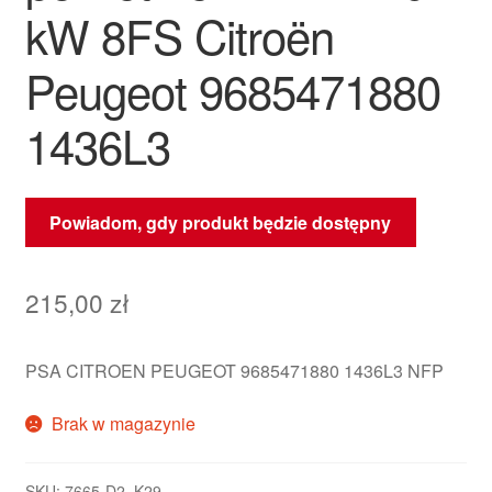
kW 8FS Citroën
Peugeot 9685471880
1436L3
Powiadom, gdy produkt będzie dostępny
215,00
zł
PSA CITROEN PEUGEOT 9685471880 1436L3 NFP
Brak w magazynie
SKU:
7665-D2_K29