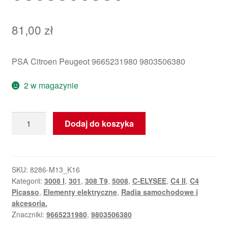
81,00
zł
PSA Citroen Peugeot 9665231980 9803506380
2 w magazynie
ilość
Dodaj do koszyka
Głośnik
Citroën
Peugeot
9665231980
SKU:
8286-M13_K16
Kategorii:
3008 I
,
301
,
308 T9
,
5008
,
C-ELYSEE
,
C4 II
,
C4
9803506380
Picasso
,
Elementy elektryczne
,
Radia samochodowe i
akcesoria.
Znaczniki:
9665231980
,
9803506380