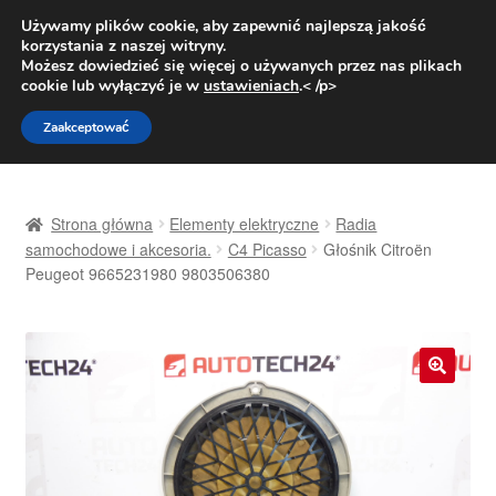
DOSTAWA od 31 zł
Używamy plików cookie, aby zapewnić najlepszą jakość
korzystania z naszej witryny.
Pn.-pt. 9:00-16:00
800 003 167
Możesz dowiedzieć się więcej o używanych przez nas plikach
cookie lub wyłączyć je w
ustawieniach
.< /p>
Przejdź
Przejdź
Menu
Zaakceptować
do
do
nawigacji
treści
Strona główna
Strona główna
Elementy elektryczne
Radia
Dostawa
samochodowe i akcesoria.
C4 Picasso
Głośnik Citroën
Peugeot 9665231980 9803506380
Dostawa na cały świat
Kontakt
🔍
Moje konto
O nas