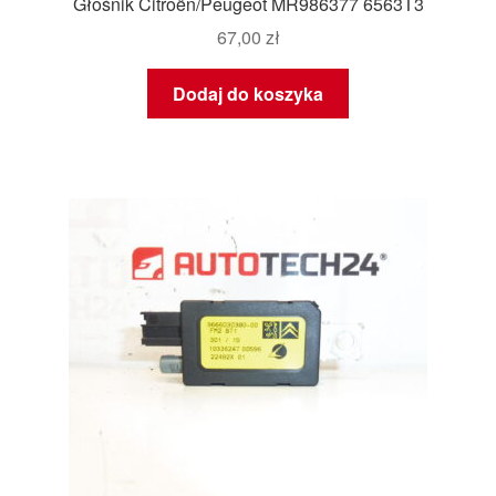
Głośnik Citroën/Peugeot MR986377 6563T3
67,00
zł
Dodaj do koszyka