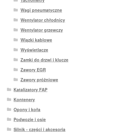
Tachometry
Wagi pneumatyczne
Wentylator chłodnicy
Wentylator grzewczy
Wiązki kablowe
Wyświetlacze
Zamki do drzwi i klucze
Zawory EGR
Zawory próżniowe
Katalizatory FAP
Kontenery
Opony i koła
Podwozie i osie
Silnik - części i akcesoria