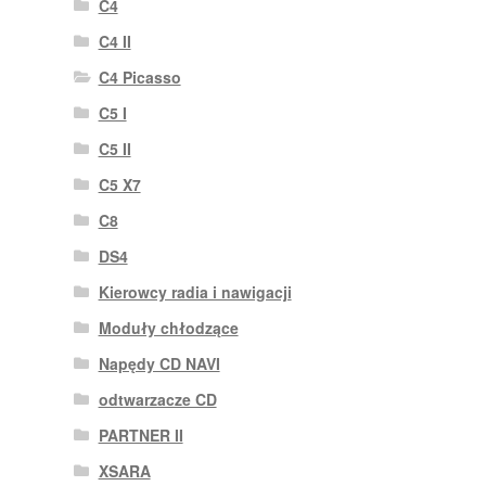
C4
C4 II
C4 Picasso
C5 I
C5 II
C5 X7
C8
DS4
Kierowcy radia i nawigacji
Moduły chłodzące
Napędy CD NAVI
odtwarzacze CD
PARTNER II
XSARA