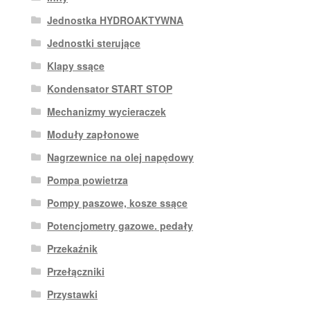
Jednostka HYDROAKTYWNA
Jednostki sterujące
Klapy ssące
Kondensator START STOP
Mechanizmy wycieraczek
Moduły zapłonowe
Nagrzewnice na olej napędowy
Pompa powietrza
Pompy paszowe, kosze ssące
Potencjometry gazowe. pedały
Przekaźnik
Przełączniki
Przystawki