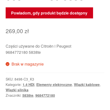
Powiadom, gdy produkt będzie dostępny
269,00
zł
Części używane do Citroën i Peugeot
9684772180 5838te
Brak w magazynie
SKU:
8498-C3_K3
Kategorie:
1.4 HDI
,
Elementy elektryczne
,
Wiązki kablowe
,
Wiązki silnika
Znaczniki:
5838te
,
9684772180