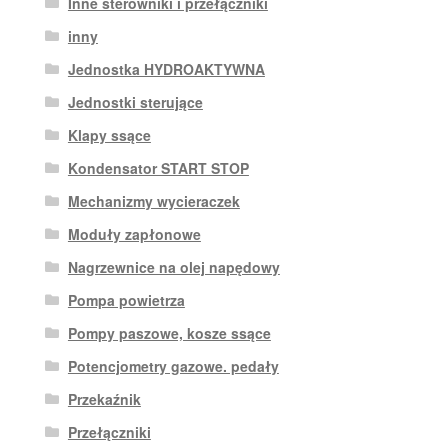
Inne sterowniki i przełączniki
inny
Jednostka HYDROAKTYWNA
Jednostki sterujące
Klapy ssące
Kondensator START STOP
Mechanizmy wycieraczek
Moduły zapłonowe
Nagrzewnice na olej napędowy
Pompa powietrza
Pompy paszowe, kosze ssące
Potencjometry gazowe. pedały
Przekaźnik
Przełączniki