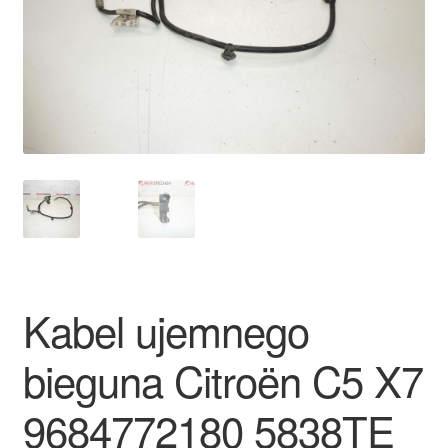
Płatności
Polityka prywatności
Procedura reklamacyjna
Skarga
Wózek
Zamówienia
Kabel ujemnego
Zasady i warunki
bieguna Citroën C5 X7
9684772180 5838TE