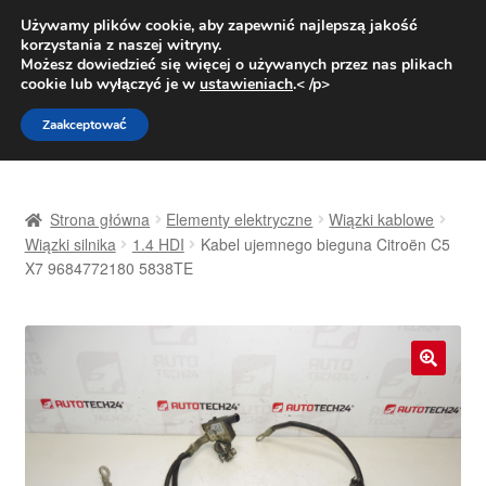
DOSTAWA od 31 zł
Używamy plików cookie, aby zapewnić najlepszą jakość
korzystania z naszej witryny.
Pn.-pt. 9:00-16:00
800 003 167
Możesz dowiedzieć się więcej o używanych przez nas plikach
cookie lub wyłączyć je w
ustawieniach
.< /p>
Przejdź
Przejdź
Menu
Zaakceptować
do
do
nawigacji
treści
Strona główna
Strona główna
Elementy elektryczne
Wiązki kablowe
Dostawa
Wiązki silnika
1.4 HDI
Kabel ujemnego bieguna Citroën C5
X7 9684772180 5838TE
Dostawa na cały świat
Kontakt
🔍
Moje konto
O nas