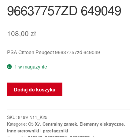
96637757ZD 649049
108,00
zł
PSA Citroen Peugeot 96637757zd 649049
1 w magazynie
ilość
Dodaj do koszyka
Przełącznik
centralnego
zamka
Citroën
SKU:
8499-N11_K25
Kategorie:
C5 X7
,
Centralny zamek
,
Elementy elektryczne
,
C5
Inne sterowniki i przełączniki
X7