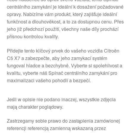
centrálního zamykání je ideální k dosažení požadované
opravy. Nabízíme vám produkt, který zajišťuje ideální
funkčnost a dlouhověkost, a to za dostupnou cenu. Přes
jeho již předchozí použití, všechny naše díly prochází
přísnou kontrolou kvality.
Přidejte tento klíčový prvek do vašeho vozidla Citroën
C5 X7 a zabezpečte, aby jeho zamykací systém
fungoval hladce a bezchybně. Vyberte si spolehlivost a
kvalitu, vyberte náš Spínač centrálního zamykání pro
maximalizaci vašeho pohodlí a bezpečí.
Jeśli w opisie nie podano inaczej, wszystkie zdjęcia
mają charakter poglądowy.
Zastrzegamy sobie prawo do zastąpienia zamówionej
referencji referencją zamienną wskazaną przez