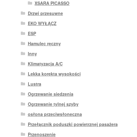
XSARA PICASSO
Drzwi przesuwne
EKO WYŁĄCZ
ESP
Hamulec ręczny
Inny
Klimatyzacja A/C
Lekka korekta wysokości
Lustra
Ogrzewanie siedzenia
Ogrzewanie tylnej szyby
osłona przeciwsłoneczna
Przełącznik poduszki powietrznej pasażera
Przenoszenie