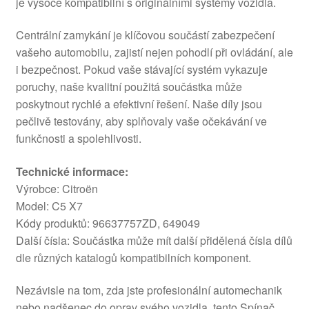
je vysoce kompatibilní s originálními systémy vozidla.
Centrální zamykání je klíčovou součástí zabezpečení
vašeho automobilu, zajistí nejen pohodlí při ovládání, ale
i bezpečnost. Pokud vaše stávající systém vykazuje
poruchy, naše kvalitní použitá součástka může
poskytnout rychlé a efektivní řešení. Naše díly jsou
pečlivě testovány, aby splňovaly vaše očekávání ve
funkčnosti a spolehlivosti.
Technické informace:
Výrobce: Citroën
Model: C5 X7
Kódy produktů: 96637757ZD, 649049
Další čísla: Součástka může mít další přidělená čísla dílů
dle různých katalogů kompatibilních komponent.
Nezávisle na tom, zda jste profesionální automechanik
nebo nadšenec do oprav svého vozidla, tento Spínač