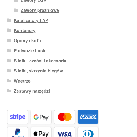
Zawory EGR
Zawory próżniowe
Katalizatory FAP
Kontenery
Opony i koła
Podwozie i osie
Silnik - części i akcesoria
Silniki, skrzynie biegów
Wnętrze
Zestawy narzędzi