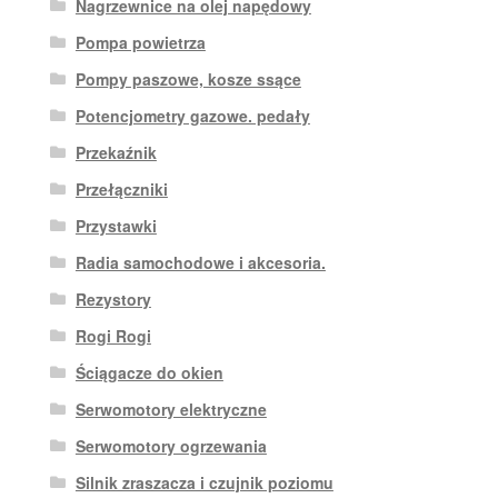
Nagrzewnice na olej napędowy
Pompa powietrza
Pompy paszowe, kosze ssące
Potencjometry gazowe. pedały
Przekaźnik
Przełączniki
Przystawki
Radia samochodowe i akcesoria.
Rezystory
Rogi Rogi
Ściągacze do okien
Serwomotory elektryczne
Serwomotory ogrzewania
Silnik zraszacza i czujnik poziomu