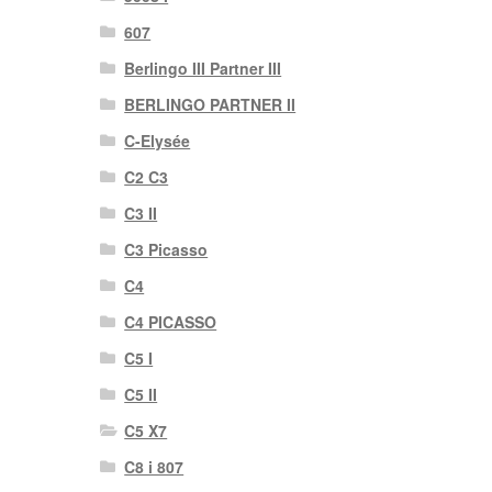
607
Berlingo III Partner III
BERLINGO PARTNER II
C-Elysée
C2 C3
C3 II
C3 Picasso
C4
C4 PICASSO
C5 I
C5 II
C5 X7
C8 i 807