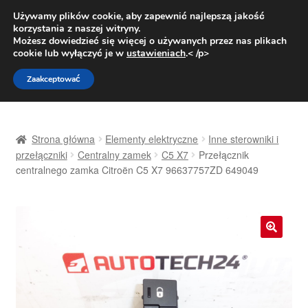
DOSTAWA od 31 zł
Używamy plików cookie, aby zapewnić najlepszą jakość
korzystania z naszej witryny.
Pn.-pt. 9:00-16:00
800 003 167
Możesz dowiedzieć się więcej o używanych przez nas plikach
cookie lub wyłączyć je w
ustawieniach
.< /p>
Przejdź
Przejdź
Menu
Zaakceptować
do
do
nawigacji
treści
Strona główna
Strona główna
Elementy elektryczne
Inne sterowniki i
Dostawa
przełączniki
Centralny zamek
C5 X7
Przełącznik
centralnego zamka Citroën C5 X7 96637757ZD 649049
Dostawa na cały świat
Kontakt
🔍
Moje konto
O nas