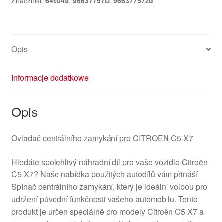
Znaczniki:
649049
,
96637757D
,
96637757zd
96637757ZD
649049
Opis
Informacje dodatkowe
Opis
Ovladač centrálního zamykání pro CITROEN C5 X7
Hledáte spolehlivý náhradní díl pro vaše vozidlo Citroën
C5 X7? Naše nabídka použitých autodílů vám přináší
Spínač centrálního zamykání, který je ideální volbou pro
udržení původní funkčnosti vašeho automobilu. Tento
produkt je určen speciálně pro modely Citroën C5 X7 a