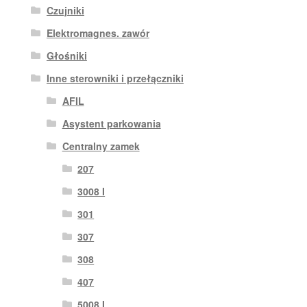
Czujniki
Elektromagnes. zawór
Głośniki
Inne sterowniki i przełączniki
AFIL
Asystent parkowania
Centralny zamek
207
3008 I
301
307
308
407
5008 I