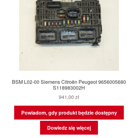
BSM L02-00 Siemens Citroën Peugeot 9656005680
S118983002H
941,00
zł
Powiadom, gdy produkt będzie dostępny
Dowiedz się więcej