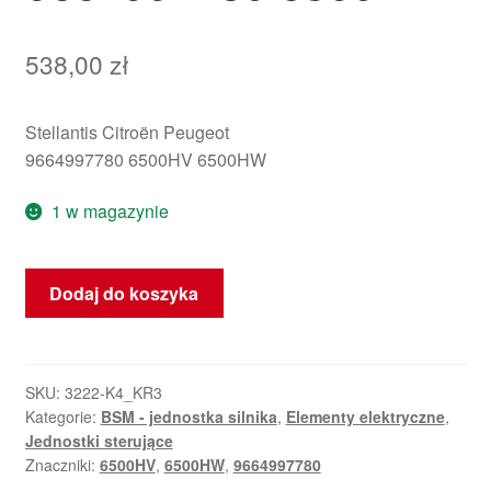
538,00
zł
Stellantis Citroën Peugeot
9664997780 6500HV 6500HW
1 w magazynie
ilość
Dodaj do koszyka
BSM
R07
Valeo
Citroën
SKU:
3222-K4_KR3
Kategorie:
BSM - jednostka silnika
,
Elementy elektryczne
,
Peugeot
Jednostki sterujące
9664997780
Znaczniki:
6500HV
,
6500HW
,
9664997780
6500HV