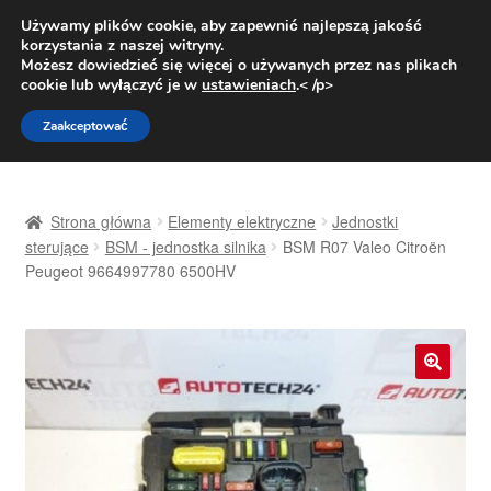
DOSTAWA od 31 zł
Używamy plików cookie, aby zapewnić najlepszą jakość
korzystania z naszej witryny.
Pn.-pt. 9:00-16:00
800 003 167
Możesz dowiedzieć się więcej o używanych przez nas plikach
cookie lub wyłączyć je w
ustawieniach
.< /p>
Przejdź
Przejdź
Menu
Zaakceptować
do
do
nawigacji
treści
Strona główna
Strona główna
Elementy elektryczne
Jednostki
Dostawa
sterujące
BSM - jednostka silnika
BSM R07 Valeo Citroën
Peugeot 9664997780 6500HV
Dostawa na cały świat
Kontakt
🔍
Moje konto
O nas