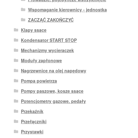
Wspomaganie kierownicy - jednostka
ZACZĄĆ ZAKOŃCZYĆ
Klapy ssące
Kondensator START STOP
Mechanizmy wycieraczek
Moduły zapłonowe
Nagrzewnice na olej napędowy
Pompa powietrza
Pompy paszowe, kosze ssące
Potencjometry gazowe. pedały
Przekaźnik
Przełączniki
Przystawki