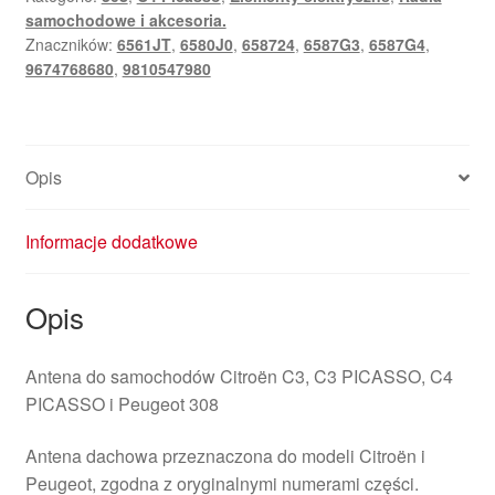
samochodowe i akcesoria.
Znaczników:
6561JT
,
6580J0
,
658724
,
6587G3
,
6587G4
,
9674768680
,
9810547980
Opis
Informacje dodatkowe
Opis
Antena do samochodów Citroën C3, C3 PICASSO, C4
PICASSO i Peugeot 308
Antena dachowa przeznaczona do modeli Citroën i
Peugeot, zgodna z oryginalnymi numerami części.