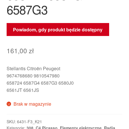
6587G3
Powiadom, gdy produkt będzie dostępny
161,00
zł
Stellantis Citroën Peugeot
9674768680 9810547980
658724 6587G4 6587G3 6580J0
6561JT 6561JS
Brak w magazynie
SKU:
6431-F3_K21
Kategorie:
308
,
C4 Picasso
,
Elementy elektryczne
,
Radia