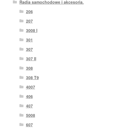
Radia samochodowe i akcesoria.
206
207
3008 I
301
307
307 II
308
308 T9
4007
406
407
5008
607