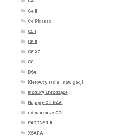
C4
C4 II
C4 Picasso
C5 I
C5 II
C5 X7
C8
DS4
Kierowcy radia i nawigacji
Moduły chłodzące
Napędy CD NAVI
odtwarzacze CD
PARTNER II
XSARA