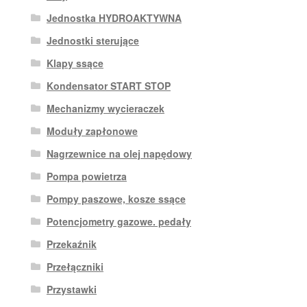
Jednostka HYDROAKTYWNA
Jednostki sterujące
Klapy ssące
Kondensator START STOP
Mechanizmy wycieraczek
Moduły zapłonowe
Nagrzewnice na olej napędowy
Pompa powietrza
Pompy paszowe, kosze ssące
Potencjometry gazowe. pedały
Przekaźnik
Przełączniki
Przystawki