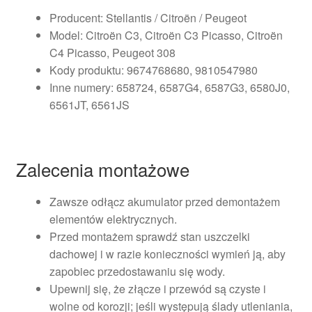
Producent: Stellantis / Citroën / Peugeot
Model: Citroën C3, Citroën C3 Picasso, Citroën
C4 Picasso, Peugeot 308
Kody produktu: 9674768680, 9810547980
Inne numery: 658724, 6587G4, 6587G3, 6580J0,
6561JT, 6561JS
Zalecenia montażowe
Zawsze odłącz akumulator przed demontażem
elementów elektrycznych.
Przed montażem sprawdź stan uszczelki
dachowej i w razie konieczności wymień ją, aby
zapobiec przedostawaniu się wody.
Upewnij się, że złącze i przewód są czyste i
wolne od korozji; jeśli występują ślady utleniania,