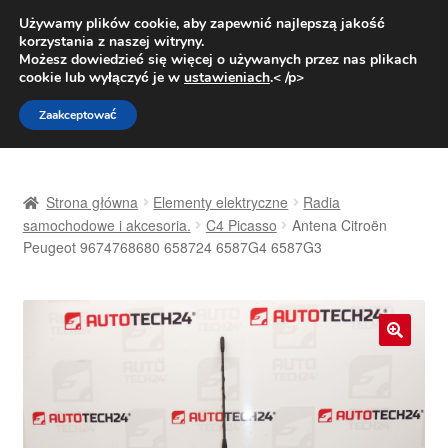
DOSTAWA od 31 zł
Używamy plików cookie, aby zapewnić najlepszą jakość
korzystania z naszej witryny.
Pn.-pt. 9:00-16:00
800 003 167
Możesz dowiedzieć się więcej o używanych przez nas plikach
cookie lub wyłączyć je w
ustawieniach
.< /p>
Przejdź
Przejdź
Menu
Zaakceptować
do
do
nawigacji
treści
Strona główna
Strona główna
Elementy elektryczne
Radia
Dostawa
samochodowe i akcesoria.
C4 Picasso
Antena Citroën
Peugeot 9674768680 658724 6587G4 6587G3
Dostawa na cały świat
Kontakt
🔍
Moje konto
O nas