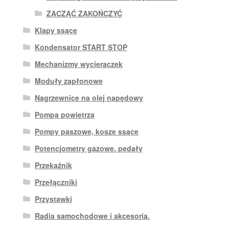
ZACZĄĆ ZAKOŃCZYĆ
Klapy ssące
Kondensator START STOP
Mechanizmy wycieraczek
Moduły zapłonowe
Nagrzewnice na olej napędowy
Pompa powietrza
Pompy paszowe, kosze ssące
Potencjometry gazowe. pedały
Przekaźnik
Przełączniki
Przystawki
Radia samochodowe i akcesoria.