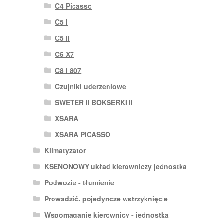
C4 Picasso
C5 I
C5 II
C5 X7
C8 i 807
Czujniki uderzeniowe
SWETER II BOKSERKI II
XSARA
XSARA PICASSO
Klimatyzator
KSENONOWY układ kierowniczy jednostka
Podwozie - tłumienie
Prowadzić. pojedyncze wstrzyknięcie
Wspomaganie kierownicy - jednostka