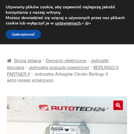
DOSTAWA od 31 zł
Używamy plików cookie, aby zapewnić najlepszą jakość
korzystania z naszej witryny.
Pn.-pt. 9:00-16:00
800 003 167
Możesz dowiedzieć się więcej o używanych przez nas plikach
cookie lub wyłączyć je w
ustawieniach
.< /p>
Przejdź
Przejdź
Menu
Zaakceptować
do
do
nawigacji
treści
Strona główna
Strona główna
Elementy elektryczne
Jednostki
Dostawa
sterujące
Jednostka poduszki powietrznej
BERLINGO II
PARTNER II
Jednostka Airbagów Citroën Berlingo II
9653190980 603602400
Dostawa na cały świat
Kontakt
Moje konto
🔍
O nas