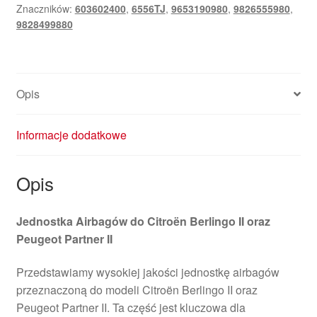
Znaczników:
603602400
,
6556TJ
,
9653190980
,
9826555980
,
9828499880
Opis
Informacje dodatkowe
Opis
Jednostka Airbagów do Citroën Berlingo II oraz
Peugeot Partner II
Przedstawiamy wysokiej jakości jednostkę airbagów
przeznaczoną do modeli Citroën Berlingo II oraz
Peugeot Partner II. Ta część jest kluczowa dla