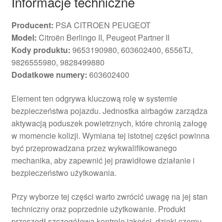
Informacje techniczne
Producent:
PSA CITROEN PEUGEOT
Model:
Citroën Berlingo II, Peugeot Partner II
Kody produktu:
9653190980, 603602400, 6556TJ,
9826555980, 9828499880
Dodatkowe numery:
603602400
Element ten odgrywa kluczową rolę w systemie
bezpieczeństwa pojazdu. Jednostka airbagów zarządza
aktywacją poduszek powietrznych, które chronią załogę
w momencie kolizji. Wymiana tej istotnej części powinna
być przeprowadzana przez wykwalifikowanego
mechanika, aby zapewnić jej prawidłowe działanie i
bezpieczeństwo użytkowania.
Przy wyborze tej części warto zwrócić uwagę na jej stan
techniczny oraz poprzednie użytkowanie. Produkt
przeszedł szczegółową kontrolę jakości, dzięki czemu