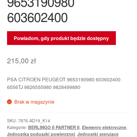
9653190980
603602400
Powiadom, gdy produkt będzie dostępny
215,00
zł
PSA CITROEN PEUGEOT 9653190980 603602400
6556TJ 9826555980 9828499880
Brak w magazynie
SKU:
7876-AD19_K14
Kategorie:
BERLINGO II PARTNER II
,
Elementy elektryczne
,
Jednostka poduszki powietrznej
,
Jednostki sterujące