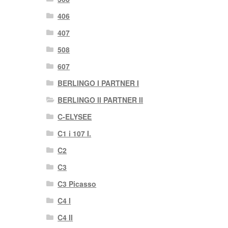
406
407
508
607
BERLINGO I PARTNER I
BERLINGO II PARTNER II
C-ELYSEE
C1 i 107 I.
C2
C3
C3 Picasso
C4 I
C4 II