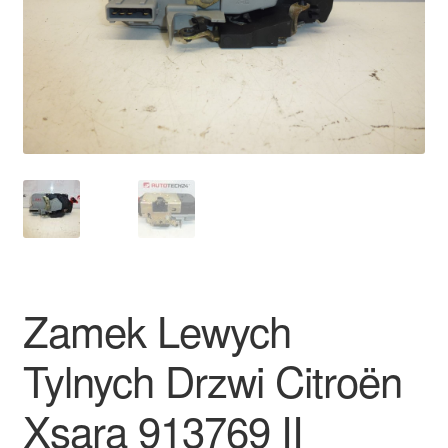
Płatności
Polityka prywatności
Procedura reklamacyjna
Skarga
Wózek
Zamówienia
Zamek Lewych
Zasady i warunki
Tylnych Drzwi Citroën
Xsara 913769 II