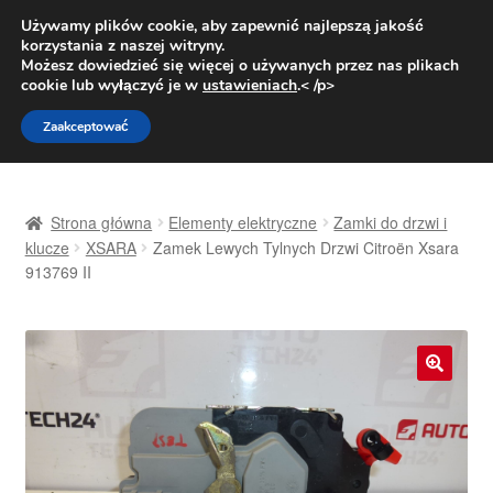
DOSTAWA od 31 zł
Używamy plików cookie, aby zapewnić najlepszą jakość
korzystania z naszej witryny.
Pn.-pt. 9:00-16:00
800 003 167
Możesz dowiedzieć się więcej o używanych przez nas plikach
cookie lub wyłączyć je w
ustawieniach
.< /p>
Przejdź
Przejdź
Menu
Zaakceptować
do
do
nawigacji
treści
Strona główna
Strona główna
Elementy elektryczne
Zamki do drzwi i
Dostawa
klucze
XSARA
Zamek Lewych Tylnych Drzwi Citroën Xsara
913769 II
Dostawa na cały świat
Kontakt
🔍
Moje konto
O nas