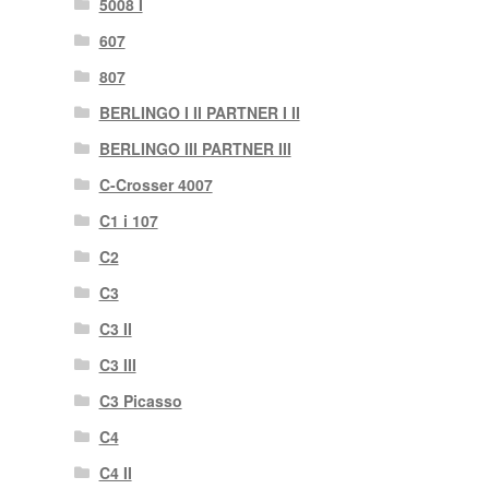
5008 I
607
807
BERLINGO I II PARTNER I II
BERLINGO III PARTNER III
C-Crosser 4007
C1 i 107
C2
C3
C3 II
C3 III
C3 Picasso
C4
C4 II