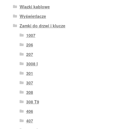
Wiązki kablowe
Wyświetlacze
Zamki do drzwi i klucze
1007
206
207
3008 I
301
307
308
308 T9
406
407