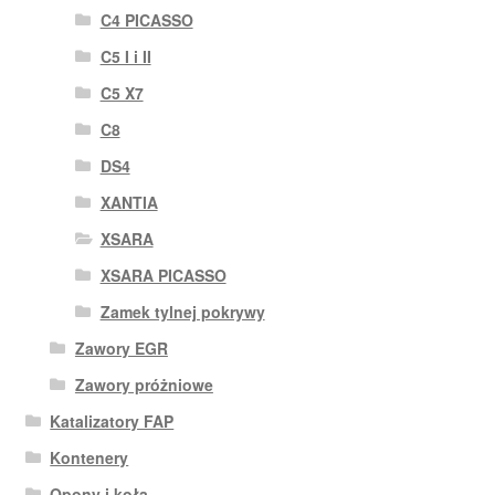
C4 PICASSO
C5 I i II
C5 X7
C8
DS4
XANTIA
XSARA
XSARA PICASSO
Zamek tylnej pokrywy
Zawory EGR
Zawory próżniowe
Katalizatory FAP
Kontenery
Opony i koła