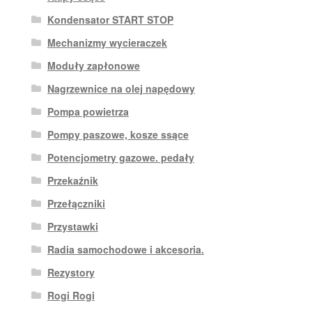
Kondensator START STOP
Mechanizmy wycieraczek
Moduły zapłonowe
Nagrzewnice na olej napędowy
Pompa powietrza
Pompy paszowe, kosze ssące
Potencjometry gazowe. pedały
Przekaźnik
Przełączniki
Przystawki
Radia samochodowe i akcesoria.
Rezystory
Rogi Rogi