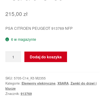
215,00
zł
PSA CITROEN PEUGEOT 913769 NFP
6 w magazynie
ilość
Dodaj do koszyka
Zamek
Lewych
Tylnych
Drzwi
SKU:
5705-C14_K5 M2355
Kategorie:
Elementy elektryczne
,
XSARA
,
Zamki do drzwi i
Citroën
klucze
Xsara
Znacznik:
913769
913769
II