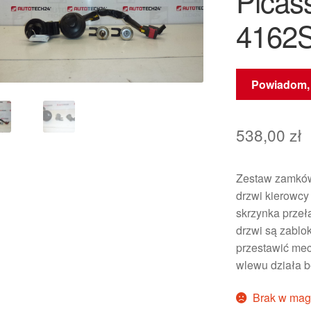
Picas
4162
Powiadom, 
538,00
zł
Zestaw zamkó
drzwi kierowcy
skrzynka przeł
drzwi są zablo
przestawić mec
wlewu działa b
Brak w mag