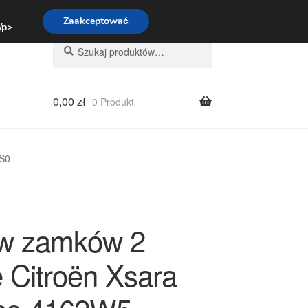
:00-16:00
800 003 167
Zaakceptować
 /p>
Szukaj:
Szukaj
0,00
zł
0 Produkt
2S0
w zamków 2
e Citroën Xsara