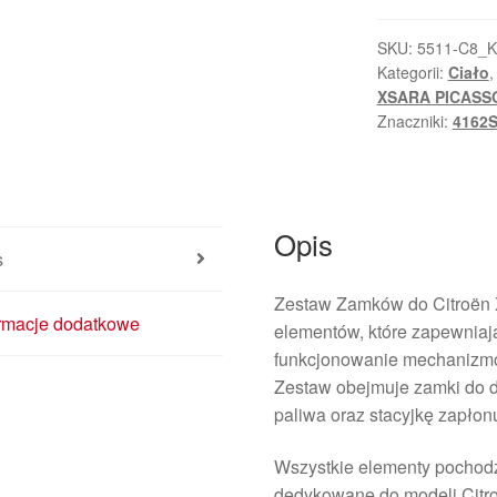
SKU:
5511-C8_K
Kategorii:
Ciało
XSARA PICASS
Znaczniki:
4162
Opis
s
Zestaw Zamków do Citroën X
ormacje dodatkowe
elementów, które zapewniaj
funkcjonowanie mechanizm
Zestaw obejmuje zamki do d
paliwa oraz stacyjkę zapłon
Wszystkie elementy pochod
dedykowane do modeli Citro