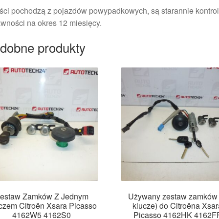
ści pochodzą z pojazdów powypadkowych, są starannie kontrol
wności na okres 12 miesięcy.
dobne produkty
estaw Zamków Z Jednym
Używany zestaw zamków 
czem Citroën Xsara Picasso
klucze) do Citroëna Xsar
4162W5 4162S0
Picasso 4162HK 4162F