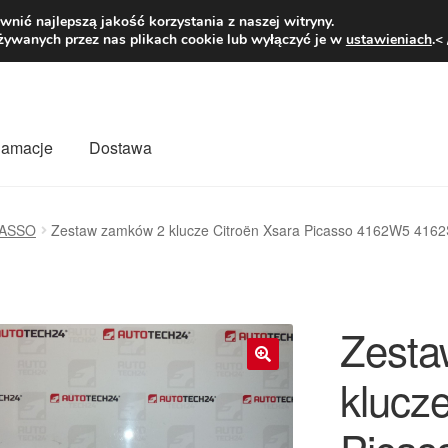
1 zł
Pn.-pt. 9
nić najlepszą jakość korzystania z naszej witryny.
żywanych przez nas plikach cookie lub wyłączyć je w
ustawieniach
.<
klamacje
Dostawa
wiat
Kontakt
Moje konto
O nas
Płatności
Polityka prywatności
CASSO
Zestaw zamków 2 klucze Citroën Xsara Picasso 4162W5 416
mówienia
Zasady i warunki
Zesta
klucz
🔍