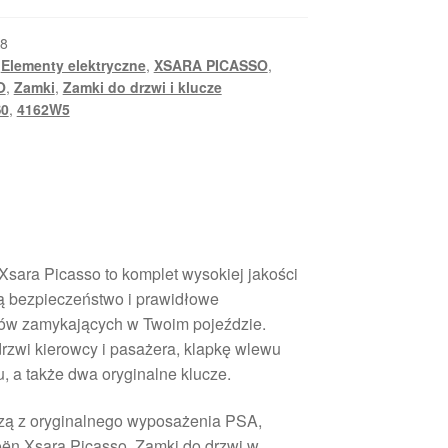
8
,
Elementy elektryczne
,
XSARA PICASSO
,
O
,
Zamki
,
Zamki do drzwi i klucze
S0
,
4162W5
sara Picasso to komplet wysokiej jakości
ą bezpieczeństwo i prawidłowe
ów zamykających w Twoim pojeździe.
rzwi kierowcy i pasażera, klapkę wlewu
u, a także dwa oryginalne klucze.
zą z oryginalnego wyposażenia PSA,
ën Xsara Picasso. Zamki do drzwi w