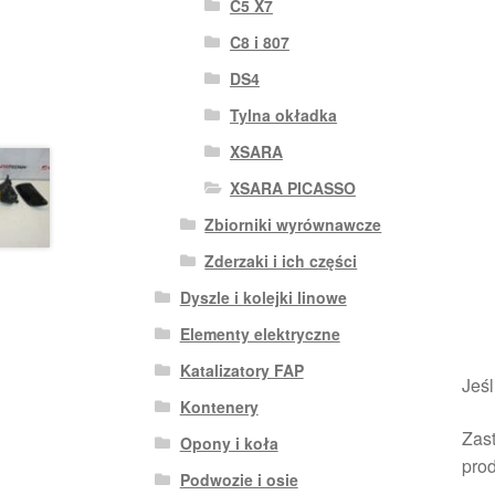
C5 X7
C8 i 807
DS4
Tylna okładka
XSARA
XSARA PICASSO
Zbiorniki wyrównawcze
Zderzaki i ich części
Dyszle i kolejki linowe
Elementy elektryczne
Katalizatory FAP
Jeśl
Kontenery
Zast
Opony i koła
pro
Podwozie i osie