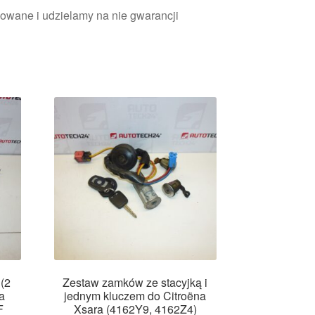
owane i udzielamy na nie gwarancji
(2
Zestaw zamków ze stacyjką i
a
jednym kluczem do Citroëna
F
Xsara (4162Y9, 4162Z4)