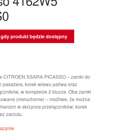
so 4162W5
S0
gdy produkt będzie dostępny
w CITROEN XSARA PICASSO – zamki do
 i pasażera, korek wlewu paliwa oraz
ączników, w komplecie 2 klucze. Oba zamki
kowane (nieruchome) – możliwe, że można
hanizm w skrzynce przełączników; korek
ez zarzutu.
azynie