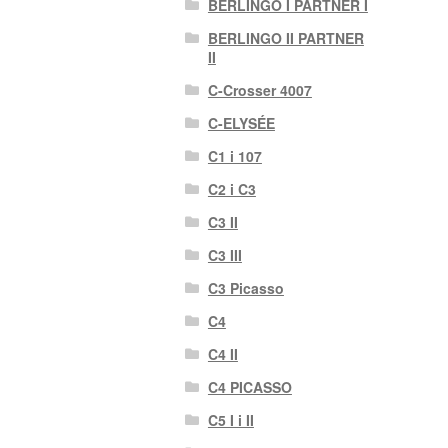
BERLINGO I PARTNER I
BERLINGO II PARTNER
II
C-Crosser 4007
C-ELYSÉE
C1 i 107
C2 i C3
C3 II
C3 III
C3 Picasso
C4
C4 II
C4 PICASSO
C5 I i II