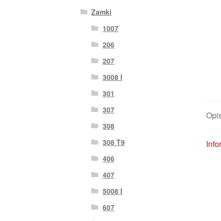
Zamki
1007
206
207
3008 I
301
307
Opi
308
308 T9
Inf
406
407
5008 I
607