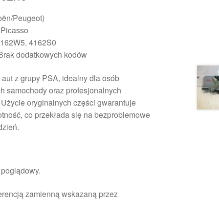
oën/Peugeot)
 Picasso
4162W5, 4162S0
Brak dodatkowych kodów
aut z grupy PSA, idealny dla osób
ch samochody oraz profesjonalnych
Użycie oryginalnych części gwarantuje
otność, co przekłada się na bezproblemowe
dzień.
r poglądowy.
ferencją zamienną wskazaną przez