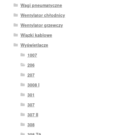
Wagi pneumatyczne
Wentylator chłodnicy
Wentylator grzewczy
Wiązki kablowe
Wyświetlacze
1007
206
207
3008 I
301
307
307 II
308
308 T9