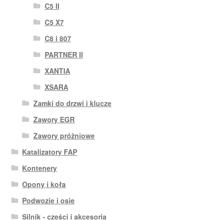
C5 II
C5 X7
C8 i 807
PARTNER II
XANTIA
XSARA
Zamki do drzwi i klucze
Zawory EGR
Zawory próżniowe
Katalizatory FAP
Kontenery
Opony i koła
Podwozie i osie
Silnik - części i akcesoria