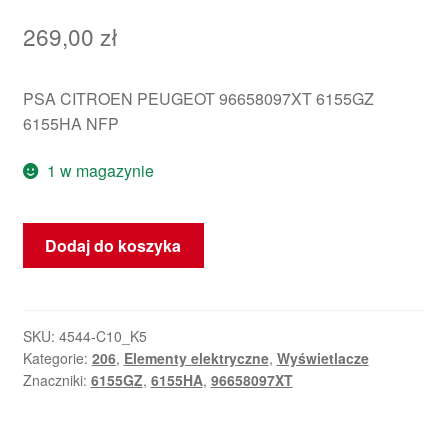
269,00
zł
PSA CITROEN PEUGEOT 96658097XT 6155GZ
6155HA NFP
1 w magazynie
ilość
Dodaj do koszyka
Wyświetlacz
Peugeot
206+
96658097XT
SKU:
4544-C10_K5
Kategorie:
206
,
Elementy elektryczne
,
Wyświetlacze
6155GZ
Znaczniki:
6155GZ
,
6155HA
,
96658097XT