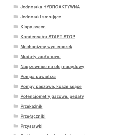
Jednostka HYDROAKTYWNA
Jednostki sterujące
Klapy ssące
Kondensator START STOP
Mechanizmy wycieraczek
Moduły zapłonowe
Nagrzewnice na olej napędowy
Pompa powietrza
Pompy paszowe, kosze ssące
Potencjometry gazowe. pedały
Przekaźnik
Przełączniki
Przystawki