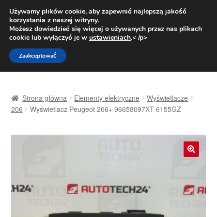
DOSTAWA od 31 zł
Używamy plików cookie, aby zapewnić najlepszą jakość
korzystania z naszej witryny.
Pn.-pt. 9:00-16:00
800 003 167
Możesz dowiedzieć się więcej o używanych przez nas plikach
cookie lub wyłączyć je w
ustawieniach
.< /p>
Przejdź
Przejdź
Menu
Zaakceptować
do
do
nawigacji
treści
Strona główna
Strona główna
Elementy elektryczne
Wyświetlacze
Dostawa
206
Wyświetlacz Peugeot 206+ 96658097XT 6155GZ
Dostawa na cały świat
Kontakt
🔍
Moje konto
O nas