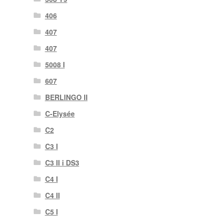
406
407
407
5008 I
607
BERLINGO II
C-Elysée
C2
C3 I
C3 II i DS3
C4 I
C4 II
C5 I