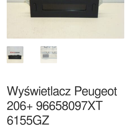
Płatności
Polityka prywatności
Procedura reklamacyjna
Skarga
Wózek
Wyświetlacz Peugeot
Zamówienia
206+ 96658097XT
Zasady i warunki
6155GZ