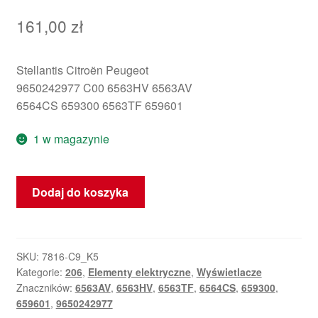
161,00
zł
Stellantis Citroën Peugeot
9650242977 C00 6563HV 6563AV
6564CS 659300 6563TF 659601
1 w magazynie
ilość
Dodaj do koszyka
Wyświetlacz
Peugeot
206
9650242977
SKU:
7816-C9_K5
Kategorie:
206
,
Elementy elektryczne
,
Wyświetlacze
C00
Znaczników:
6563AV
,
6563HV
,
6563TF
,
6564CS
,
659300
,
6563HV
659601
,
9650242977