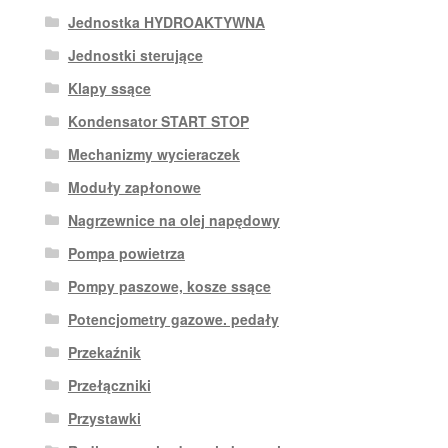
Jednostka HYDROAKTYWNA
Jednostki sterujące
Klapy ssące
Kondensator START STOP
Mechanizmy wycieraczek
Moduły zapłonowe
Nagrzewnice na olej napędowy
Pompa powietrza
Pompy paszowe, kosze ssące
Potencjometry gazowe. pedały
Przekaźnik
Przełączniki
Przystawki