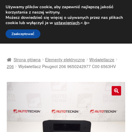
DOSTAWA od 31 zł
Używamy plików cookie, aby zapewnić najlepszą jakość
korzystania z naszej witryny.
Pn.-pt. 9:00-16:00
800 003 167
Możesz dowiedzieć się więcej o używanych przez nas plikach
cookie lub wyłączyć je w
ustawieniach
.< /p>
Przejdź
Przejdź
Menu
Zaakceptować
do
do
nawigacji
treści
Strona główna
Strona główna
Elementy elektryczne
Wyświetlacze
Dostawa
206
Wyświetlacz Peugeot 206 9650242977 C00 6563HV
Dostawa na cały świat
Kontakt
🔍
Moje konto
O nas