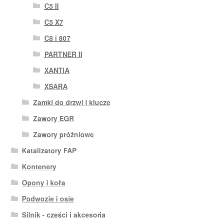
C5 II
C5 X7
C8 i 807
PARTNER II
XANTIA
XSARA
Zamki do drzwi i klucze
Zawory EGR
Zawory próżniowe
Katalizatory FAP
Kontenery
Opony i koła
Podwozie i osie
Silnik - części i akcesoria