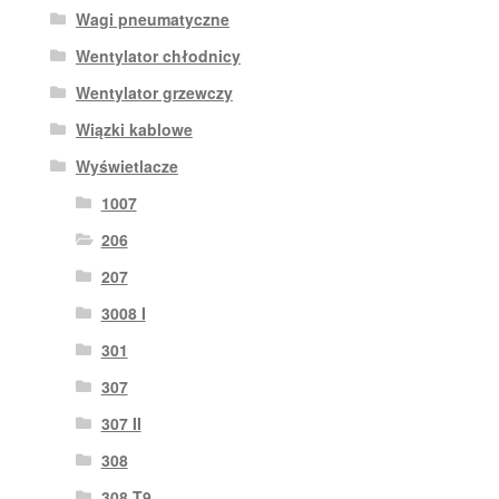
Wagi pneumatyczne
Wentylator chłodnicy
Wentylator grzewczy
Wiązki kablowe
Wyświetlacze
1007
206
207
3008 I
301
307
307 II
308
308 T9