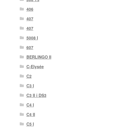
406
407
407
5008 I
607
BERLINGO II
C-Elysée
C2
C3 I
C3 II i DS3
C4 I
C4 II
C5 I