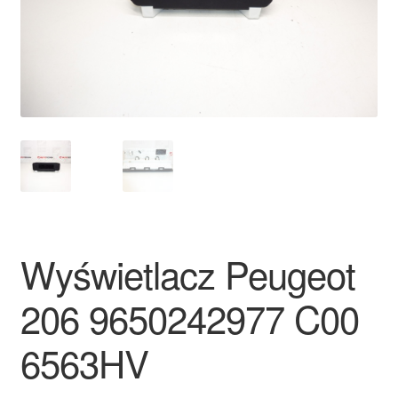
Płatności
Polityka prywatności
Procedura reklamacyjna
Skarga
Wózek
Wyświetlacz Peugeot
Zamówienia
206 9650242977 C00
Zasady i warunki
6563HV