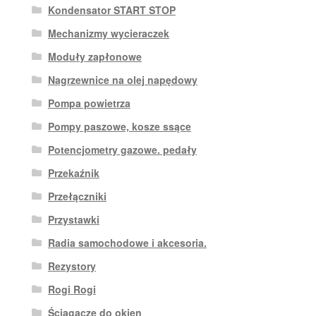
Kondensator START STOP
Mechanizmy wycieraczek
Moduły zapłonowe
Nagrzewnice na olej napędowy
Pompa powietrza
Pompy paszowe, kosze ssące
Potencjometry gazowe. pedały
Przekaźnik
Przełączniki
Przystawki
Radia samochodowe i akcesoria.
Rezystory
Rogi Rogi
Ściągacze do okien