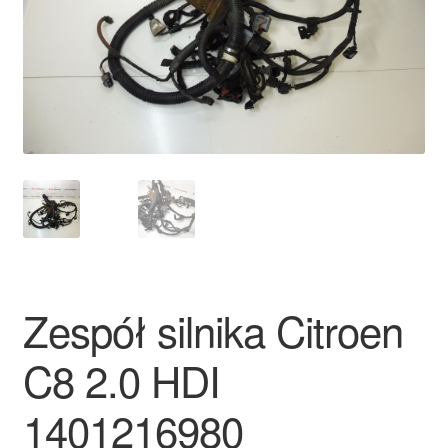
Płatności
Polityka prywatności
Procedura reklamacyjna
Skarga
Wózek
Zamówienia
Zespół silnika Citroen
Zasady i warunki
C8 2.0 HDI
1401216980