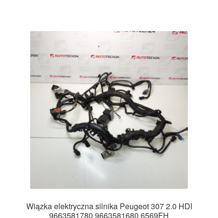
Wiązka elektryczna silnika Peugeot 307 2.0 HDI
9663581780 9663581680 6569FH