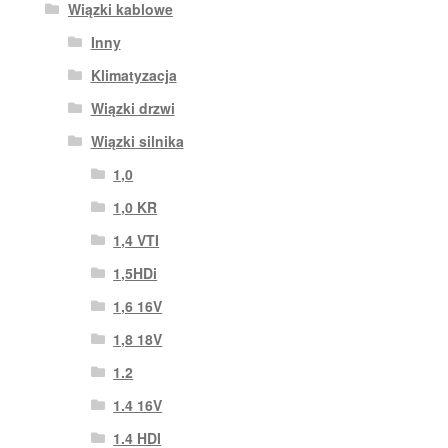
Wiązki kablowe
Inny
Klimatyzacja
Wiązki drzwi
Wiązki silnika
1,0
1,0 KR
1,4 VTI
1,5HDi
1,6 16V
1,8 18V
1.2
1.4 16V
1.4 HDI