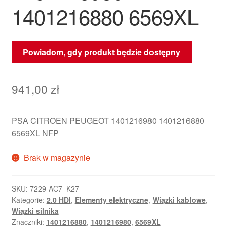
1401216880 6569XL
Powiadom, gdy produkt będzie dostępny
941,00
zł
PSA CITROEN PEUGEOT 1401216980 1401216880
6569XL NFP
Brak w magazynie
SKU:
7229-AC7_K27
Kategorie:
2.0 HDI
,
Elementy elektryczne
,
Wiązki kablowe
,
Wiązki silnika
Znaczniki:
1401216880
,
1401216980
,
6569XL