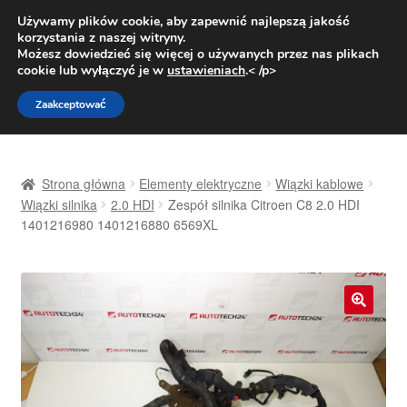
DOSTAWA od 31 zł
Używamy plików cookie, aby zapewnić najlepszą jakość
korzystania z naszej witryny.
Pn.-pt. 9:00-16:00
800 003 167
Możesz dowiedzieć się więcej o używanych przez nas plikach
cookie lub wyłączyć je w
ustawieniach
.< /p>
Przejdź
Przejdź
Menu
Zaakceptować
do
do
nawigacji
treści
Strona główna
Strona główna
Elementy elektryczne
Wiązki kablowe
Dostawa
Wiązki silnika
2.0 HDI
Zespół silnika Citroen C8 2.0 HDI
1401216980 1401216880 6569XL
Dostawa na cały świat
Kontakt
🔍
Moje konto
O nas