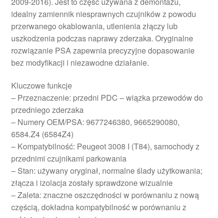
2009-2016). Jest to część używana z demontażu,
idealny zamiennik niesprawnych czujników z powodu
przerwanego okablowania, utlenienia złączy lub
uszkodzenia podczas naprawy zderzaka. Oryginalne
rozwiązanie PSA zapewnia precyzyjne dopasowanie
bez modyfikacji i niezawodne działanie.
Kluczowe funkcje
– Przeznaczenie: przedni PDC – wiązka przewodów do
przedniego zderzaka
– Numery OEM/PSA: 9677246380, 9665290080,
6584.Z4 (6584Z4)
– Kompatybilność: Peugeot 3008 I (T84), samochody z
przednimi czujnikami parkowania
– Stan: używany oryginał, normalne ślady użytkowania;
złącza i izolacja zostały sprawdzone wizualnie
– Zaleta: znaczne oszczędności w porównaniu z nową
częścią, dokładna kompatybilność w porównaniu z