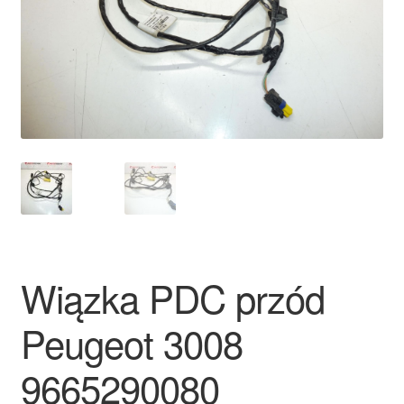
Płatności
Polityka prywatności
Procedura reklamacyjna
Skarga
Wózek
Zamówienia
Wiązka PDC przód
Zasady i warunki
Peugeot 3008
9665290080