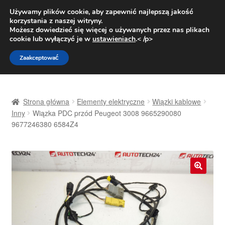
DOSTAWA od 31 zł
Używamy plików cookie, aby zapewnić najlepszą jakość
korzystania z naszej witryny.
Pn.-pt. 9:00-16:00
800 003 167
Możesz dowiedzieć się więcej o używanych przez nas plikach
cookie lub wyłączyć je w
ustawieniach
.< /p>
Przejdź
Przejdź
Menu
Zaakceptować
do
do
nawigacji
treści
Strona główna
Strona główna
Elementy elektryczne
Wiązki kablowe
Dostawa
Inny
Wiązka PDC przód Peugeot 3008 9665290080
9677246380 6584Z4
Dostawa na cały świat
Kontakt
🔍
Moje konto
O nas