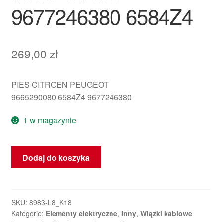
9677246380 6584Z4
269,00
zł
PIES CITROEN PEUGEOT
9665290080 6584Z4 9677246380
1 w magazynie
ilość
Dodaj do koszyka
Wiązka
PDC
przód
Peugeot
SKU:
8983-L8_K18
Kategorie:
Elementy elektryczne
,
Inny
,
Wiązki kablowe
3008