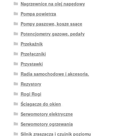
Nagrzewnice na olej napędowy
Pompa powietrza
Pompy paszowe, kosze ssące
Potencjometry gazowe. pedały
Przekaźnik
Przełączniki
Przystawki
Radia samochodowe i akcesoria.
Rezystory
Rogi Rogi
Ściągacze do okien
Serwomotory elektryczne
Serwomotory ogrzewania
Silnik zraszacza i czujnik poziomu