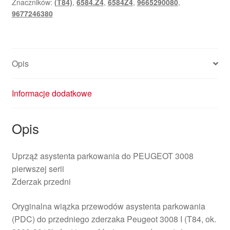
Znaczników:
(T84)
,
6584.Z4
,
6584Z4
,
9665290080
,
9665290080
9677246380
9677246380
6584Z4
Opis
Informacje dodatkowe
Opis
Uprząż asystenta parkowania do PEUGEOT 3008
pierwszej serii
Zderzak przedni
Oryginalna wiązka przewodów asystenta parkowania
(PDC) do przedniego zderzaka Peugeot 3008 I (T84, ok.