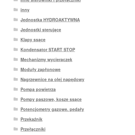
inny
Jednostka HYDROAKTYWNA
Jednostki sterujące
Klapy ssące
Kondensator START STOP
Mechanizmy wycieraczek
Moduły zapłonowe
Nagrzewnice na olej napędowy
Pompa powietrza
Pompy paszowe, kosze ssące
Potencjometry gazowe. pedały
Przekaźnik
Przełączniki