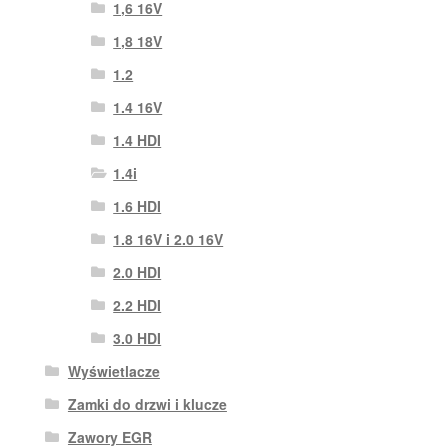
1,6 16V
1,8 18V
1.2
1.4 16V
1.4 HDI
1.4i
1.6 HDI
1.8 16V i 2.0 16V
2.0 HDI
2.2 HDI
3.0 HDI
Wyświetlacze
Zamki do drzwi i klucze
Zawory EGR