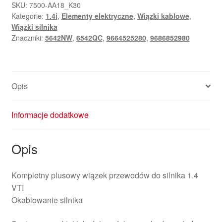
plusowych
SKU:
7500-AA18_K30
Kategorie:
1.4i
,
Elementy elektryczne
,
Wiązki kablowe
,
Peugeot
Wiązki silnika
207
Znaczniki:
5642NW
,
6542QC
,
9664525280
,
9686852980
1.4
VTI
9686852980
9664525280
Opis
5642NW
Informacje dodatkowe
Opis
Kompletny plusowy wiązek przewodów do silnika 1.4
VTI
Okablowanie silnika