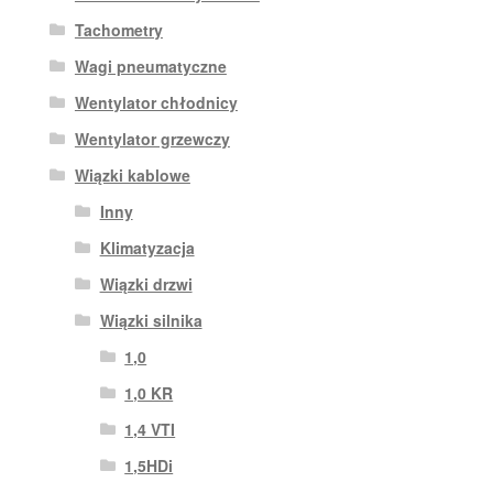
Tachometry
Wagi pneumatyczne
Wentylator chłodnicy
Wentylator grzewczy
Wiązki kablowe
Inny
Klimatyzacja
Wiązki drzwi
Wiązki silnika
1,0
1,0 KR
1,4 VTI
1,5HDi