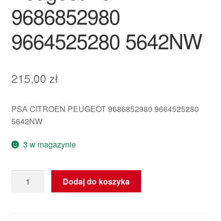
9686852980
9664525280 5642NW
215,00
zł
PSA CITROEN PEUGEOT 9686852980 9664525280
5642NW
3 w magazynie
ilość
Dodaj do koszyka
Plusowy
wiązek
przewodów