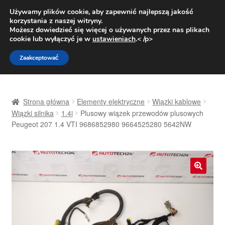
DOSTAWA od 31 zł
Używamy plików cookie, aby zapewnić najlepszą jakość
korzystania z naszej witryny.
Pn.-pt. 9:00-16:00
800 003 167
Możesz dowiedzieć się więcej o używanych przez nas plikach
cookie lub wyłączyć je w
ustawieniach
.< /p>
Przejdź
Przejdź
Menu
Zaakceptować
do
do
nawigacji
treści
Strona główna
Strona główna
Elementy elektryczne
Wiązki kablowe
Dostawa
Wiązki silnika
1.4i
Plusowy wiązek przewodów plusowych
Peugeot 207 1.4 VTI 9686852980 9664525280 5642NW
Dostawa na cały świat
Kontakt
🔍
Moje konto
O nas