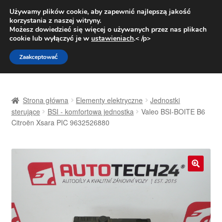
DOSTAWA od 31 zł
Używamy plików cookie, aby zapewnić najlepszą jakość
korzystania z naszej witryny.
Pn.-pt. 9:00-16:00
800 003 167
Możesz dowiedzieć się więcej o używanych przez nas plikach
cookie lub wyłączyć je w
ustawieniach
.< /p>
Przejdź
Przejdź
Menu
Zaakceptować
do
do
nawigacji
treści
Strona główna
Strona główna
Elementy elektryczne
Jednostki
Dostawa
sterujące
BSI - komfortowa jednostka
Valeo BSI-BOITE B6
Citroën Xsara PIC 9632526880
Dostawa na cały świat
Kontakt
🔍
Moje konto
O nas