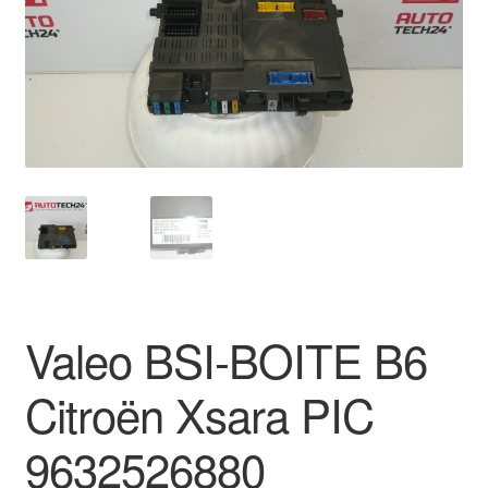
Płatności
Polityka prywatności
Procedura reklamacyjna
Skarga
Wózek
Zamówienia
Valeo BSI-BOITE B6
Zasady i warunki
Citroën Xsara PIC
9632526880