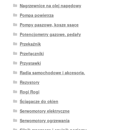
Nagrzewnice na olej napędowy
Pompa powietrza
Pompy paszowe, kosze ssące
Potencjometry gazowe. pedały
Przekaźnik
Przełączniki
Przystawki
Radia samochodowe i akcesoria.
Rezystory
Rogi Rogi
Ściągacze do okien
Serwomotory elektryczne
Serwomotory ogrzewania