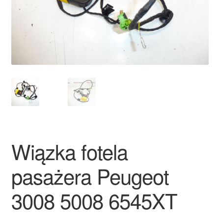
Płatności
Polityka prywatności
Procedura reklamacyjna
Skarga
Wózek
Wiązka fotela
Zamówienia
pasażera Peugeot
Zasady i warunki
3008 5008 6545XT