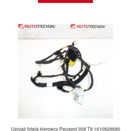
Uprząż fotela kierowcy Peugeot 308 T9 1610829680