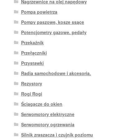
Nagrzewnice na olej napędowy
Pompa powietrza
Pompy paszowe, kosze ssące
Potencjometry gazowe. pedały
Przekaźnik
Przełączniki
Przystawki
Radia samochodowe i akcesoria.
Rezystory
Rogi Rogi
Ściągacze do okien
Serwomotory elektryczne
Serwomotory ogrzewania
Silnik zraszacza i czujnik poziomu