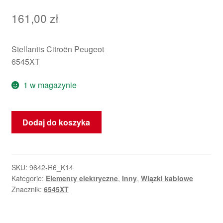
161,00
zł
Stellantis Citroën Peugeot
6545XT
1 w magazynie
ilość
Dodaj do koszyka
Wiązka
fotela
pasażera
Peugeot
SKU:
9642-R6_K14
Kategorie:
Elementy elektryczne
,
Inny
,
Wiązki kablowe
3008
Znacznik:
6545XT
5008
6545XT