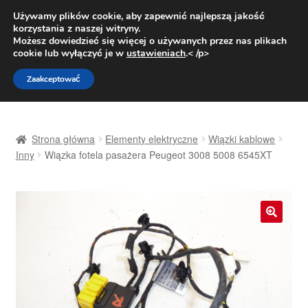
DOSTAWA od 31 zł
Używamy plików cookie, aby zapewnić najlepszą jakość
korzystania z naszej witryny.
Pn.-pt. 9:00-16:00
800 003 167
Możesz dowiedzieć się więcej o używanych przez nas plikach
cookie lub wyłączyć je w
ustawieniach
.< /p>
Przejdź
Przejdź
Menu
Zaakceptować
do
do
nawigacji
treści
Strona główna
Strona główna
Elementy elektryczne
Wiązki kablowe
Dostawa
Inny
Wiązka fotela pasażera Peugeot 3008 5008 6545XT
Dostawa na cały świat
Kontakt
🔍
Moje konto
O nas