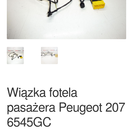
Płatności
Polityka prywatności
Procedura reklamacyjna
Skarga
Wózek
Wiązka fotela
Zamówienia
pasażera Peugeot 207
Zasady i warunki
6545GC