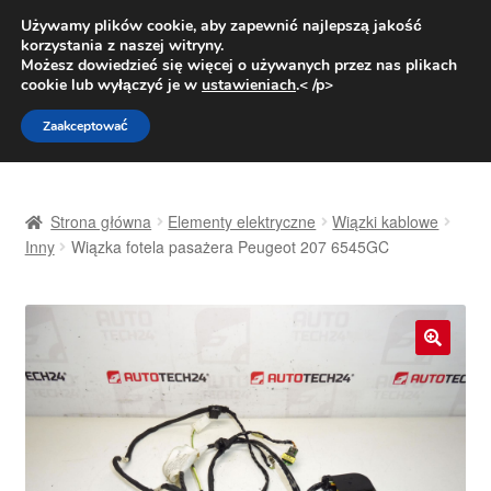
DOSTAWA od 31 zł
Używamy plików cookie, aby zapewnić najlepszą jakość
korzystania z naszej witryny.
Pn.-pt. 9:00-16:00
800 003 167
Możesz dowiedzieć się więcej o używanych przez nas plikach
cookie lub wyłączyć je w
ustawieniach
.< /p>
Przejdź
Przejdź
Menu
Zaakceptować
do
do
nawigacji
treści
Strona główna
Strona główna
Elementy elektryczne
Wiązki kablowe
Dostawa
Inny
Wiązka fotela pasażera Peugeot 207 6545GC
Dostawa na cały świat
Kontakt
🔍
Moje konto
O nas