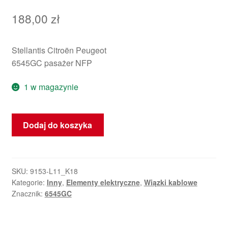
188,00
zł
Stellantis Citroën Peugeot
6545GC pasażer NFP
1 w magazynie
ilość
Dodaj do koszyka
Wiązka
fotela
pasażera
Peugeot
SKU:
9153-L11_K18
Kategorie:
Inny
,
Elementy elektryczne
,
Wiązki kablowe
207
Znacznik:
6545GC
6545GC