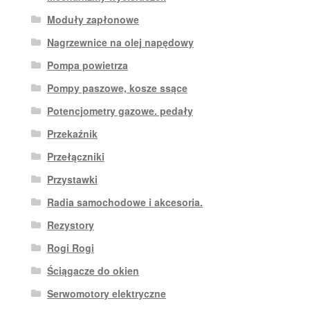
Moduły zapłonowe
Nagrzewnice na olej napędowy
Pompa powietrza
Pompy paszowe, kosze ssące
Potencjometry gazowe. pedały
Przekaźnik
Przełączniki
Przystawki
Radia samochodowe i akcesoria.
Rezystory
Rogi Rogi
Ściągacze do okien
Serwomotory elektryczne