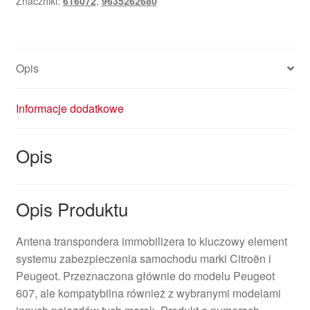
Znaczniki:
616072
,
9635262680
9635262680
616072
Opis
Informacje dodatkowe
Opis
Opis Produktu
Antena transpondera immobilizera to kluczowy element
systemu zabezpieczenia samochodu marki Citroën i
Peugeot. Przeznaczona głównie do modelu Peugeot
607, ale kompatybilna również z wybranymi modelami