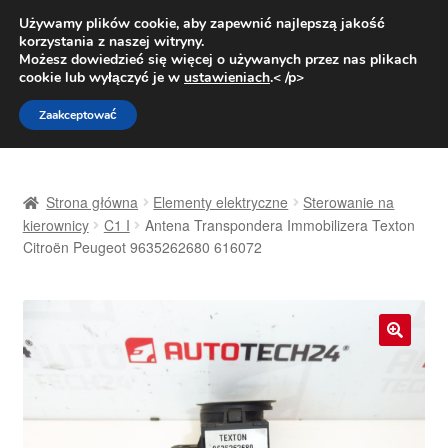
DOSTAWA od 31 zł
Używamy plików cookie, aby zapewnić najlepszą jakość
korzystania z naszej witryny.
Pn.-pt. 9:00-16:00
800 003 167
Możesz dowiedzieć się więcej o używanych przez nas plikach
cookie lub wyłączyć je w
ustawieniach
.< /p>
Przejdź
Przejdź
Menu
Zaakceptować
do
do
nawigacji
treści
Strona główna
Strona główna
Elementy elektryczne
Sterowanie na
Dostawa
kierownicy
C1 I
Antena Transpondera Immobilizera Texton
Citroën Peugeot 9635262680 616072
Dostawa na cały świat
Kontakt
🔍
Moje konto
O nas