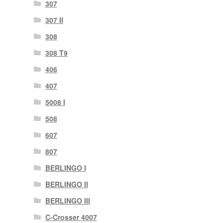
307
307 II
308
308 T9
406
407
5008 I
508
607
807
BERLINGO I
BERLINGO II
BERLINGO III
C-Crosser 4007