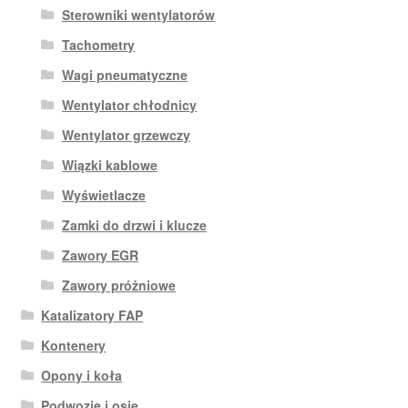
Sterowniki wentylatorów
Tachometry
Wagi pneumatyczne
Wentylator chłodnicy
Wentylator grzewczy
Wiązki kablowe
Wyświetlacze
Zamki do drzwi i klucze
Zawory EGR
Zawory próżniowe
Katalizatory FAP
Kontenery
Opony i koła
Podwozie i osie