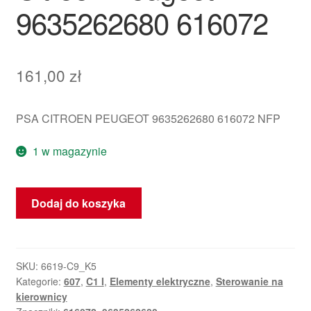
9635262680 616072
161,00
zł
PSA CITROEN PEUGEOT 9635262680 616072 NFP
1 w magazynie
ilość
Dodaj do koszyka
Antena
Transpondera
Immobilizera
Texton
SKU:
6619-C9_K5
Kategorie:
607
,
C1 I
,
Elementy elektryczne
,
Sterowanie na
Citroën
kierownicy
Peugeot