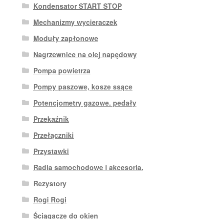
Kondensator START STOP
Mechanizmy wycieraczek
Moduły zapłonowe
Nagrzewnice na olej napędowy
Pompa powietrza
Pompy paszowe, kosze ssące
Potencjometry gazowe. pedały
Przekaźnik
Przełączniki
Przystawki
Radia samochodowe i akcesoria.
Rezystory
Rogi Rogi
Ściągacze do okien