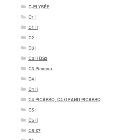
C-ELYSÉE
C1 I
C1 II
C2
C3 I
C3 II DS3
C3 Picasso
C4 I
C4 II
C4 PICASSO, C4 GRAND PICASSO
C5 I
C5 II
C5 X7