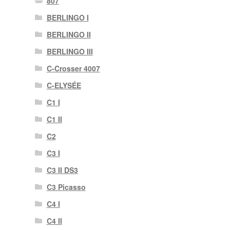
807
BERLINGO I
BERLINGO II
BERLINGO III
C-Crosser 4007
C-ELYSÉE
C1 I
C1 II
C2
C3 I
C3 II DS3
C3 Picasso
C4 I
C4 II