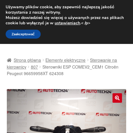
DOSTAWA od 31 zł
Używamy plików cookie, aby zapewnić najlepszą jakość
korzystania z naszej witryny.
Pn.-pt. 9:00-16:00
800 003 167
Możesz dowiedzieć się więcej o używanych przez nas plikach
cookie lub wyłączyć je w
ustawieniach
.< /p>
Przejdź
Przejdź
Menu
Zaakceptować
do
do
nawigacji
treści
Strona główna
Strona główna
Elementy elektryczne
Sterowanie na
Dostawa
kierownicy
807
Sterowniki ESP COMEV2_CEM1 Citroën
Peugeot 96659958XT 624308
Dostawa na cały świat
Kontakt
🔍
Moje konto
O nas