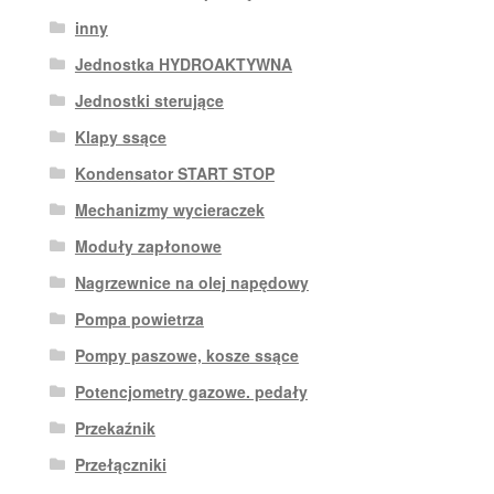
inny
Jednostka HYDROAKTYWNA
Jednostki sterujące
Klapy ssące
Kondensator START STOP
Mechanizmy wycieraczek
Moduły zapłonowe
Nagrzewnice na olej napędowy
Pompa powietrza
Pompy paszowe, kosze ssące
Potencjometry gazowe. pedały
Przekaźnik
Przełączniki