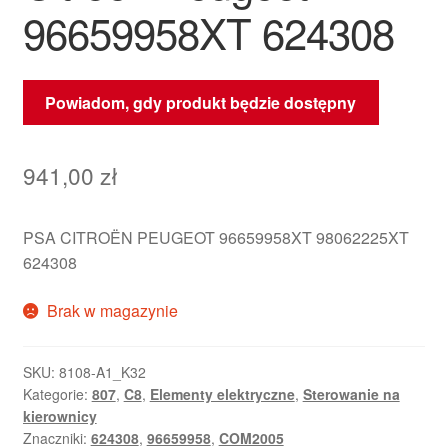
96659958XT 624308
Powiadom, gdy produkt będzie dostępny
941,00
zł
PSA CITROËN PEUGEOT 96659958XT 98062225XT
624308
Brak w magazynie
SKU:
8108-A1_K32
Kategorie:
807
,
C8
,
Elementy elektryczne
,
Sterowanie na
kierownicy
Znaczniki:
624308
,
96659958
,
COM2005