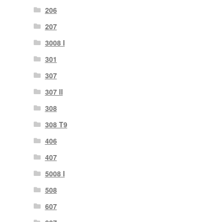
206
207
3008 I
301
307
307 II
308
308 T9
406
407
5008 I
508
607