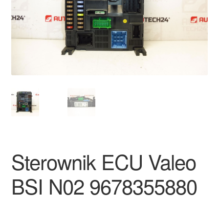
Płatności
Polityka prywatności
Procedura reklamacyjna
Skarga
Wózek
Zamówienia
Sterownik ECU Valeo
Zasady i warunki
BSI N02 9678355880