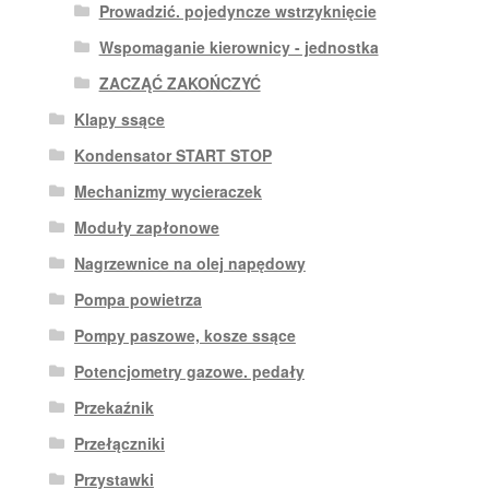
Prowadzić. pojedyncze wstrzyknięcie
Wspomaganie kierownicy - jednostka
ZACZĄĆ ZAKOŃCZYĆ
Klapy ssące
Kondensator START STOP
Mechanizmy wycieraczek
Moduły zapłonowe
Nagrzewnice na olej napędowy
Pompa powietrza
Pompy paszowe, kosze ssące
Potencjometry gazowe. pedały
Przekaźnik
Przełączniki
Przystawki