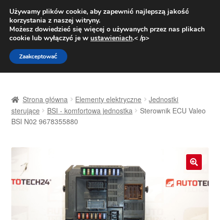
DOSTAWA od 31 zł
Używamy plików cookie, aby zapewnić najlepszą jakość
korzystania z naszej witryny.
Pn.-pt. 9:00-16:00
800 003 167
Możesz dowiedzieć się więcej o używanych przez nas plikach
cookie lub wyłączyć je w
ustawieniach
.< /p>
Przejdź
Przejdź
Menu
Zaakceptować
do
do
nawigacji
treści
Strona główna
Strona główna
Elementy elektryczne
Jednostki
Dostawa
sterujące
BSI - komfortowa jednostka
Sterownik ECU Valeo
BSI N02 9678355880
Dostawa na cały świat
Kontakt
🔍
Moje konto
O nas