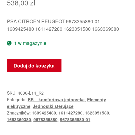
538,00
zł
PSA CITROEN PEUGEOT 9678355880-01
1609425480 1611427280 1623051580 1663369380
1 w magazynie
ilość
Dodaj do koszyka
Sterownik
ECU
Valeo
BSI
SKU:
4636-L14_K2
Kategorie:
BSI - komfortowa jednostka
,
Elementy
N02
elektryczne
,
Jednostki sterujące
9678355880
Znaczników:
1609425480
,
1611427280
,
1623051580
,
1663369380
,
9678355880
,
9678355880-01