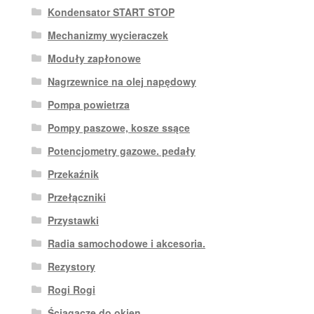
Kondensator START STOP
Mechanizmy wycieraczek
Moduły zapłonowe
Nagrzewnice na olej napędowy
Pompa powietrza
Pompy paszowe, kosze ssące
Potencjometry gazowe. pedały
Przekaźnik
Przełączniki
Przystawki
Radia samochodowe i akcesoria.
Rezystory
Rogi Rogi
Ściągacze do okien