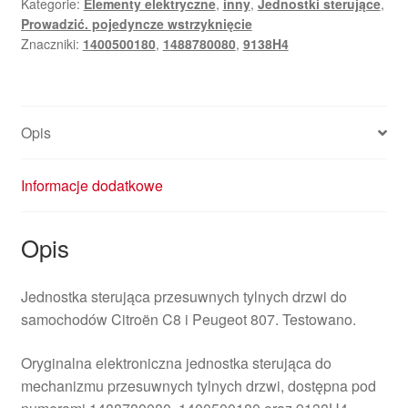
Kategorie:
Elementy elektryczne
,
inny
,
Jednostki sterujące
,
przesuwnych
Prowadzić. pojedyncze wstrzyknięcie
Citroën
Znaczniki:
1400500180
,
1488780080
,
9138H4
Peugeot
1488780080
9138H4
Opis
Informacje dodatkowe
Opis
Jednostka sterująca przesuwnych tylnych drzwi do
samochodów Citroën C8 i Peugeot 807. Testowano.
Oryginalna elektroniczna jednostka sterująca do
mechanizmu przesuwnych tylnych drzwi, dostępna pod