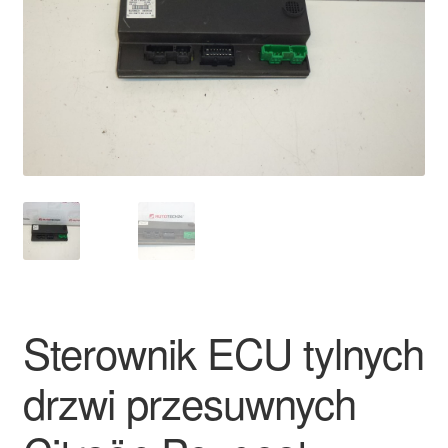
Płatności
Polityka prywatności
Procedura reklamacyjna
Skarga
Wózek
Zamówienia
Sterownik ECU tylnych
Zasady i warunki
drzwi przesuwnych