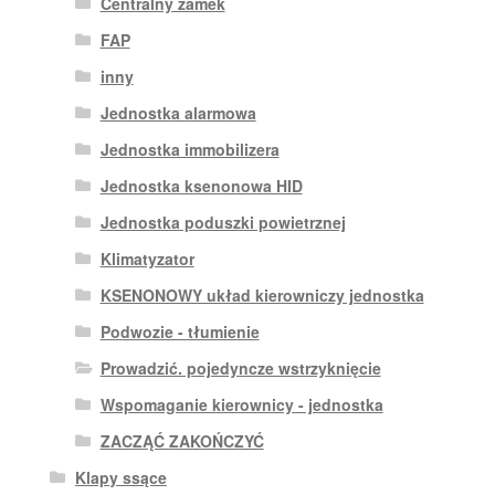
Centralny zamek
FAP
inny
Jednostka alarmowa
Jednostka immobilizera
Jednostka ksenonowa HID
Jednostka poduszki powietrznej
Klimatyzator
KSENONOWY układ kierowniczy jednostka
Podwozie - tłumienie
Prowadzić. pojedyncze wstrzyknięcie
Wspomaganie kierownicy - jednostka
ZACZĄĆ ZAKOŃCZYĆ
Klapy ssące