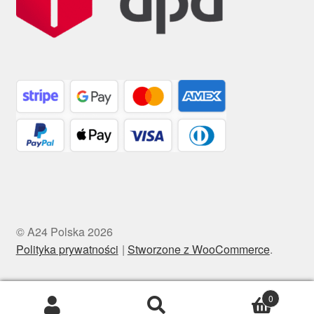
© A24 Polska 2026
Polityka prywatności
Stworzone z WooCommerce
.
0
Szukaj:
Szukaj