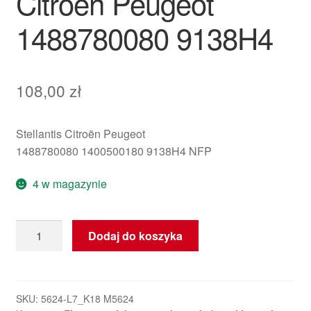
Citroën Peugeot
1488780080 9138H4
108,00
zł
Stellantis Citroën Peugeot
1488780080 1400500180 9138H4 NFP
4 w magazynie
ilość
Dodaj do koszyka
Sterownik
ECU
tylnych
drzwi
SKU:
5624-L7_K18 M5624