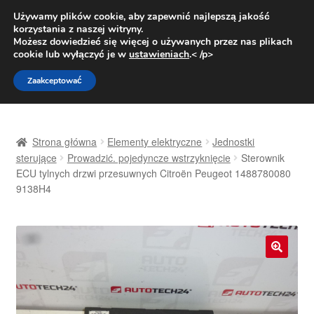
DOSTAWA od 31 zł
Używamy plików cookie, aby zapewnić najlepszą jakość
korzystania z naszej witryny.
Pn.-pt. 9:00-16:00
800 003 167
Możesz dowiedzieć się więcej o używanych przez nas plikach
cookie lub wyłączyć je w
ustawieniach
.< /p>
Przejdź
Przejdź
Menu
Zaakceptować
do
do
nawigacji
treści
Strona główna
Strona główna
Elementy elektryczne
Jednostki
Dostawa
sterujące
Prowadzić. pojedyncze wstrzyknięcie
Sterownik
ECU tylnych drzwi przesuwnych Citroën Peugeot 1488780080
9138H4
Dostawa na cały świat
Kontakt
Moje konto
🔍
O nas