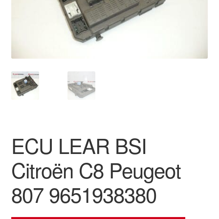
Płatności
Polityka prywatności
Procedura reklamacyjna
Skarga
Wózek
ECU LEAR BSI
Zamówienia
Citroën C8 Peugeot
Zasady i warunki
807 9651938380