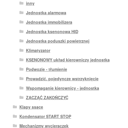
inny
Jednostka alarmowa
Jednostka immobilizera
Jednostka ksenonowa HID
Jednostka poduszki powietrznej
Klimatyzator
KSENONOWY układ kierowniczy jednostka
Podwozie - tłumienie
Prowadzić. pojedyncze wstrzyknięcie
Wspomaganie kierownicy - jednostka
ZACZĄĆ ZAKOŃCZYĆ
Klapy ssące
Kondensator START STOP
Mechanizmy wycieraczek