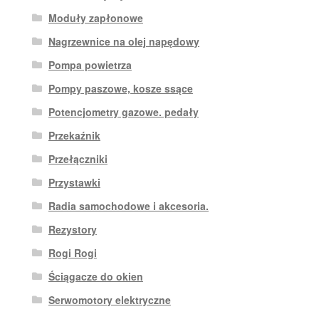
Moduły zapłonowe
Nagrzewnice na olej napędowy
Pompa powietrza
Pompy paszowe, kosze ssące
Potencjometry gazowe. pedały
Przekaźnik
Przełączniki
Przystawki
Radia samochodowe i akcesoria.
Rezystory
Rogi Rogi
Ściągacze do okien
Serwomotory elektryczne