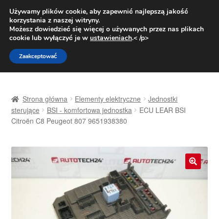
DOSTAWA od 31 zł
Używamy plików cookie, aby zapewnić najlepszą jakość
korzystania z naszej witryny.
Pn.-pt. 9:00-16:00
800 003 167
Możesz dowiedzieć się więcej o używanych przez nas plikach
cookie lub wyłączyć je w
ustawieniach
.< /p>
Przejdź
Przejdź
Menu
Zaakceptować
do
do
nawigacji
treści
Strona główna
Strona główna
Elementy elektryczne
Jednostki
Dostawa
sterujące
BSI - komfortowa jednostka
ECU LEAR BSI
Citroën C8 Peugeot 807 9651938380
Dostawa na cały świat
Kontakt
🔍
Moje konto
O nas