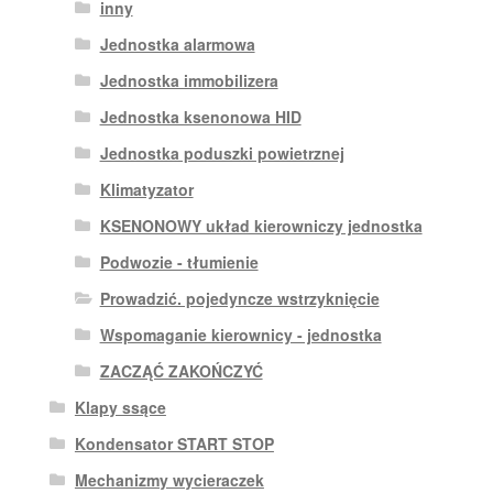
inny
Jednostka alarmowa
Jednostka immobilizera
Jednostka ksenonowa HID
Jednostka poduszki powietrznej
Klimatyzator
KSENONOWY układ kierowniczy jednostka
Podwozie - tłumienie
Prowadzić. pojedyncze wstrzyknięcie
Wspomaganie kierownicy - jednostka
ZACZĄĆ ZAKOŃCZYĆ
Klapy ssące
Kondensator START STOP
Mechanizmy wycieraczek