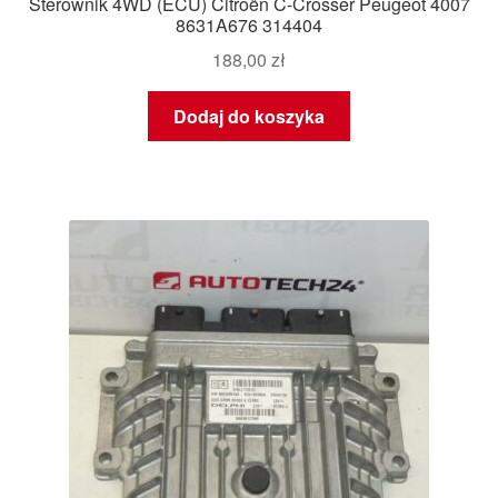
Sterownik 4WD (ECU) Citroën C-Crosser Peugeot 4007
8631A676 314404
188,00
zł
Dodaj do koszyka