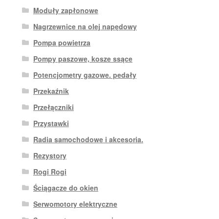
Moduły zapłonowe
Nagrzewnice na olej napędowy
Pompa powietrza
Pompy paszowe, kosze ssące
Potencjometry gazowe. pedały
Przekaźnik
Przełączniki
Przystawki
Radia samochodowe i akcesoria.
Rezystory
Rogi Rogi
Ściągacze do okien
Serwomotory elektryczne