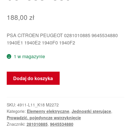
188,00
zł
PSA CITROEN PEUGEOT 0281010885 9645534880
1940E1 1940E2 1940F0 1940F2
1 w magazynie
ilość
Dodaj do koszyka
ECU
Bosch
EDC15C2
2.2
SKU:
4911-L11_K18 M2272
Kategorie:
Elementy elektryczne
,
Jednostki sterujące
,
HDI
Prowadzić. pojedyncze wstrzyknięcie
0281010885
Znaczniki:
281010885
,
9645534880
9645534880