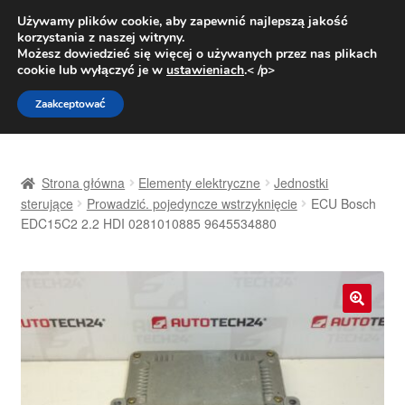
DOSTAWA od 31 zł
Używamy plików cookie, aby zapewnić najlepszą jakość
korzystania z naszej witryny.
Pn.-pt. 9:00-16:00
800 003 167
Możesz dowiedzieć się więcej o używanych przez nas plikach
cookie lub wyłączyć je w
ustawieniach
.< /p>
Przejdź
Przejdź
Menu
Zaakceptować
do
do
nawigacji
treści
Strona główna
Strona główna
Elementy elektryczne
Jednostki
Dostawa
sterujące
Prowadzić. pojedyncze wstrzyknięcie
ECU Bosch
EDC15C2 2.2 HDI 0281010885 9645534880
Dostawa na cały świat
Kontakt
🔍
Moje konto
O nas