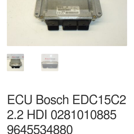
Płatności
Polityka prywatności
Procedura reklamacyjna
Skarga
Wózek
Zamówienia
ECU Bosch EDC15C2
Zasady i warunki
2.2 HDI 0281010885
9645534880