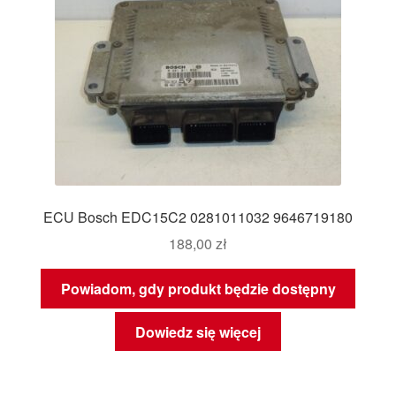
ECU Bosch EDC15C2 0281011032 9646719180
188,00
zł
Powiadom, gdy produkt będzie dostępny
Dowiedz się więcej