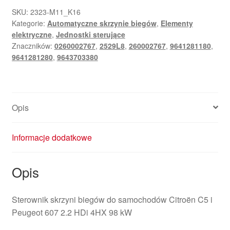
ECU
SKU:
2323-M11_K16
Kategorie:
Automatyczne skrzynie biegów
,
Elementy
Bosch
elektryczne
,
Jednostki sterujące
Citroën
Znaczników:
0260002767
,
2529L8
,
260002767
,
9641281180
,
C5
9641281280
,
9643703380
2.2
HDI
0260002767
9641281180
Opis
2529L8
Informacje dodatkowe
Opis
Sterownik skrzyni biegów do samochodów Citroën C5 i
Peugeot 607 2.2 HDi 4HX 98 kW