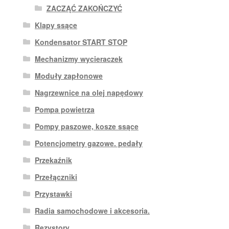
ZACZĄĆ ZAKOŃCZYĆ
Klapy ssące
Kondensator START STOP
Mechanizmy wycieraczek
Moduły zapłonowe
Nagrzewnice na olej napędowy
Pompa powietrza
Pompy paszowe, kosze ssące
Potencjometry gazowe. pedały
Przekaźnik
Przełączniki
Przystawki
Radia samochodowe i akcesoria.
Rezystory