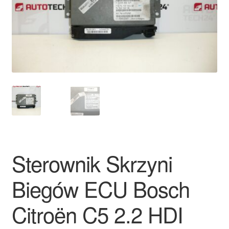
Płatności
Polityka prywatności
Procedura reklamacyjna
Skarga
Wózek
Zamówienia
Sterownik Skrzyni
Biegów ECU Bosch
Zasady i warunki
Citroën C5 2.2 HDI