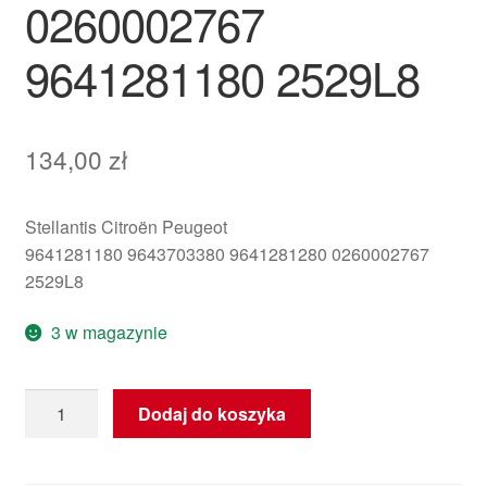
0260002767
9641281180 2529L8
134,00
zł
Stellantis Citroën Peugeot
9641281180 9643703380 9641281280 0260002767
2529L8
3 w magazynie
ilość
Dodaj do koszyka
Sterownik
Skrzyni
Biegów