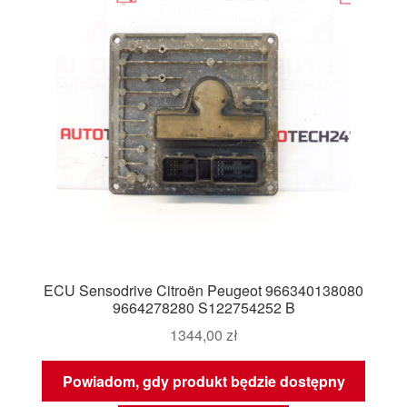
ECU Sensodrive Citroën Peugeot 966340138080
9664278280 S122754252 B
1344,00
zł
Powiadom, gdy produkt będzie dostępny