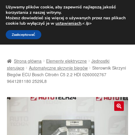
DOSTAWA od 31 zł
Używamy plików cookie, aby zapewnić najlepszą jakość
korzystania z naszej witryny.
Pn.-pt. 9:00-16:00
800 003 167
Możesz dowiedzieć się więcej o używanych przez nas plikach
cookie lub wyłączyć je w
ustawieniach
.< /p>
Przejdź
Przejdź
Menu
Zaakceptować
do
do
nawigacji
treści
Strona główna
Strona główna
Elementy elektryczne
Jednostki
Dostawa
sterujące
Automatyczne skrzynie biegów
Sterownik Skrzyni
Biegów ECU Bosch Citroën C5 2.2 HDI 0260002767
9641281180 2529L8
Dostawa na cały świat
Kontakt
Moje konto
🔍
O nas