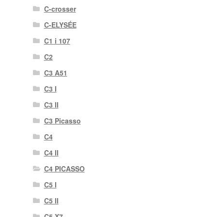
C-crosser
C-ELYSÉE
C1 i 107
C2
C3 A51
C3 I
C3 II
C3 Picasso
C4
C4 II
C4 PICASSO
C5 I
C5 II
C5 X7