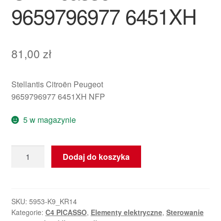
9659796977 6451XH
81,00
zł
Stellantis Citroën Peugeot
9659796977 6451XH NFP
5 w magazynie
ilość
Dodaj do koszyka
Panel
sterowania
klimatyzacją
Citroën
SKU:
5953-K9_KR14
Kategorie:
C4 PICASSO
,
Elementy elektryczne
,
Sterowanie
C4