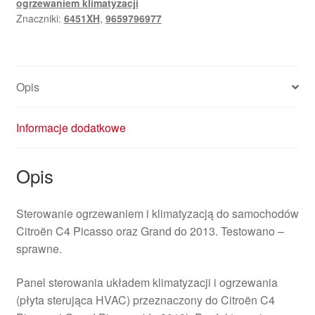
ogrzewaniem klimatyzacji
Picasso
Znaczniki:
6451XH
,
9659796977
9659796977
6451XH
Opis
Informacje dodatkowe
Opis
Sterowanie ogrzewaniem i klimatyzacją do samochodów
Citroën C4 Picasso oraz Grand do 2013. Testowano –
sprawne.
Panel sterowania układem klimatyzacji i ogrzewania
(płyta sterująca HVAC) przeznaczony do Citroën C4