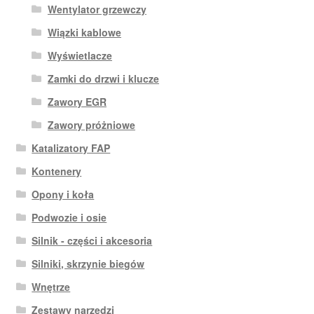
Wentylator grzewczy
Wiązki kablowe
Wyświetlacze
Zamki do drzwi i klucze
Zawory EGR
Zawory próżniowe
Katalizatory FAP
Kontenery
Opony i koła
Podwozie i osie
Silnik - części i akcesoria
Silniki, skrzynie biegów
Wnętrze
Zestawy narzędzi