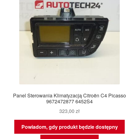
Panel Sterowania Klimatyzacją Citroën C4 Picasso
9672472877 6452S4
323,00
zł
Powiadom, gdy produkt będzie dostępny