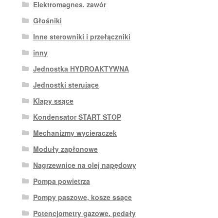
Elektromagnes. zawór
Głośniki
Inne sterowniki i przełączniki
inny
Jednostka HYDROAKTYWNA
Jednostki sterujące
Klapy ssące
Kondensator START STOP
Mechanizmy wycieraczek
Moduły zapłonowe
Nagrzewnice na olej napędowy
Pompa powietrza
Pompy paszowe, kosze ssące
Potencjometry gazowe. pedały