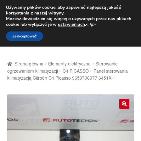
DOSTAWA od 31 zł
Używamy plików cookie, aby zapewnić najlepszą jakość
korzystania z naszej witryny.
Pn.-pt. 9:00-16:00
800 003 167
Możesz dowiedzieć się więcej o używanych przez nas plikach
cookie lub wyłączyć je w
ustawieniach
.< /p>
Przejdź
Przejdź
Menu
Zaakceptować
do
do
nawigacji
treści
Strona główna
Strona główna
Elementy elektryczne
Sterowanie
Dostawa
ogrzewaniem klimatyzacji
C4 PICASSO
Panel sterowania
klimatyzacją Citroën C4 Picasso 9659796977 6451XH
Dostawa na cały świat
Kontakt
🔍
Moje konto
O nas