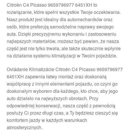
Citroën C4 Picasso 9659796977 6451XH to
Płatności
rozwiązanie, które spełni wszystkie Twoje oczekiwania.
Nasz produkt jest idealny dla automechaników oraz
Polityka prywatności
osób, które preferują samodzielne naprawy swojego
auta. Dzięki precyzyjnemu wykonaniu i zastosowaniu
Procedura reklamacyjna
najlepszych materiałów, możesz być pewien, że nasza
część jest nie tylko trwała, ale także skutecznie wpłynie
na działanie systemu klimatyzacji w Twoim pojeździe.
Skarga
Ovládanie Klimatizácie Citroën C4 Picasso 9659796977
Wózek
6451XH zapewnia łatwy montaż oraz doskonałą
współpracę z innymi elementami pojazdu, co czyni go
Zamówienia
doskonałym wyborem dla każdego, kto chce, aby jego
auto działało na najwyższych obrotach. Przy
Zasady i warunki
odpowiedniej konserwacji, nasza część z pewnością
posłuży Ci przez długi czas, a Ty będziesz cieszyć się
komfortem jazdy w każdych warunkach
atmosferycznych.