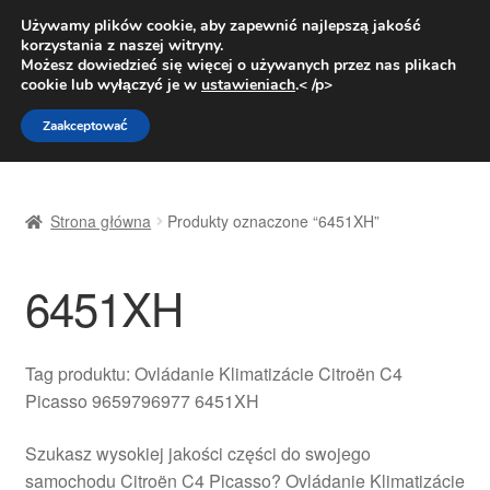
DOSTAWA od 31 zł
Używamy plików cookie, aby zapewnić najlepszą jakość
korzystania z naszej witryny.
Pn.-pt. 9:00-16:00
800 003 167
Możesz dowiedzieć się więcej o używanych przez nas plikach
cookie lub wyłączyć je w
ustawieniach
.< /p>
Przejdź
Przejdź
Menu
Zaakceptować
do
do
nawigacji
treści
Strona główna
Strona główna
Produkty oznaczone “6451XH”
Dostawa
6451XH
Dostawa na cały świat
Kontakt
Tag produktu: Ovládanie Klimatizácie Citroën C4
Picasso 9659796977 6451XH
Moje konto
Szukasz wysokiej jakości części do swojego
O nas
samochodu Citroën C4 Picasso? Ovládanie Klimatizácie