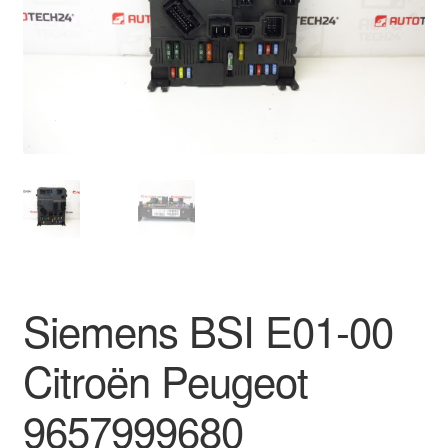
Płatności
Polityka prywatności
Procedura reklamacyjna
Skarga
Wózek
Zamówienia
Siemens BSI E01-00
Zasady i warunki
Citroën Peugeot
9657999680