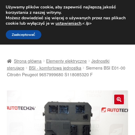
DOSTAWA od 31 zł
Używamy plików cookie, aby zapewnić najlepszą jakość
korzystania z naszej witryny.
Pn.-pt. 9:00-16:00
800 003 167
Możesz dowiedzieć się więcej o używanych przez nas plikach
cookie lub wyłączyć je w
ustawieniach
.< /p>
Przejdź
Przejdź
Menu
Zaakceptować
do
do
nawigacji
treści
Strona główna
Strona główna
Elementy elektryczne
Jednostki
Dostawa
sterujące
BSI - komfortowa jednostka
Siemens BSI E01-00
Citroën Peugeot 9657999680 S118085320 F
Dostawa na cały świat
Kontakt
🔍
Moje konto
O nas