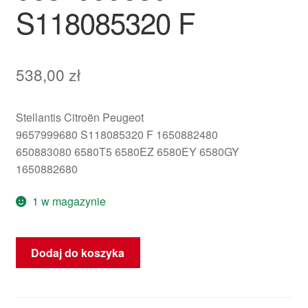
S118085320 F
538,00
zł
Stellantis Citroën Peugeot
9657999680 S118085320 F 1650882480
650883080 6580T5 6580EZ 6580EY 6580GY
1650882680
1 w magazynie
ilość
Dodaj do koszyka
Siemens
BSI
E01-