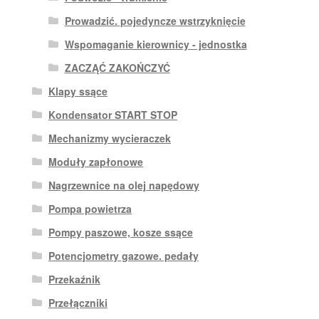
Prowadzić. pojedyncze wstrzyknięcie
Wspomaganie kierownicy - jednostka
ZACZĄĆ ZAKOŃCZYĆ
Klapy ssące
Kondensator START STOP
Mechanizmy wycieraczek
Moduły zapłonowe
Nagrzewnice na olej napędowy
Pompa powietrza
Pompy paszowe, kosze ssące
Potencjometry gazowe. pedały
Przekaźnik
Przełączniki