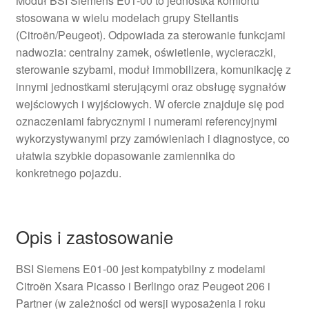
Moduł BSI Siemens E01-00 to jednostka komfortu
stosowana w wielu modelach grupy Stellantis
(Citroën/Peugeot). Odpowiada za sterowanie funkcjami
nadwozia: centralny zamek, oświetlenie, wycieraczki,
sterowanie szybami, moduł immobilizera, komunikację z
innymi jednostkami sterującymi oraz obsługę sygnałów
wejściowych i wyjściowych. W ofercie znajduje się pod
oznaczeniami fabrycznymi i numerami referencyjnymi
wykorzystywanymi przy zamówieniach i diagnostyce, co
ułatwia szybkie dopasowanie zamiennika do
konkretnego pojazdu.
Opis i zastosowanie
BSI Siemens E01-00 jest kompatybilny z modelami
Citroën Xsara Picasso i Berlingo oraz Peugeot 206 i
Partner (w zależności od wersji wyposażenia i roku