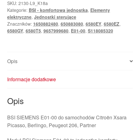
00
SKU:
2130-L9_K18a
Kategorie:
BSI - komfortowa jednostka
,
Elementy
Citroën
elektryczne
,
Jednostki sterujące
Peugeot
Znaczników:
1650882480
,
650883080
,
6580EY
,
6580EZ
,
9657999680
6580GY
,
6580T5
,
9657999680
,
E01-00
,
S118085320
S118085320
F
Opis
Informacje dodatkowe
Opis
BSI SIEMENS E01-00 do samochodów Citroën Xsara
Picasso, Berlingo, Peugeot 206, Partner