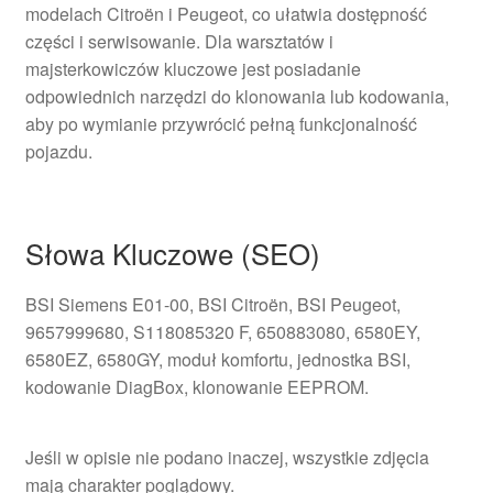
modelach Citroën i Peugeot, co ułatwia dostępność
części i serwisowanie. Dla warsztatów i
majsterkowiczów kluczowe jest posiadanie
odpowiednich narzędzi do klonowania lub kodowania,
aby po wymianie przywrócić pełną funkcjonalność
pojazdu.
Słowa Kluczowe (SEO)
BSI Siemens E01-00, BSI Citroën, BSI Peugeot,
9657999680, S118085320 F, 650883080, 6580EY,
6580EZ, 6580GY, moduł komfortu, jednostka BSI,
kodowanie DiagBox, klonowanie EEPROM.
Jeśli w opisie nie podano inaczej, wszystkie zdjęcia
mają charakter poglądowy.