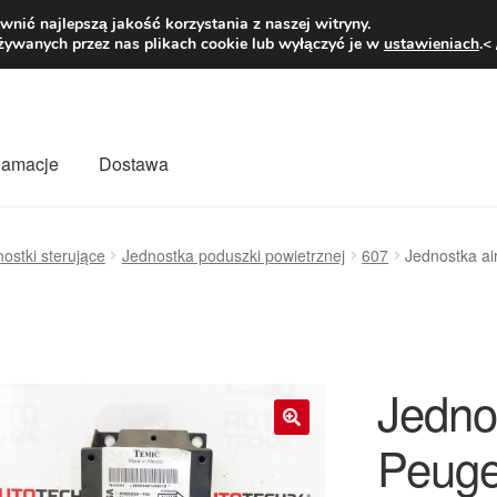
1 zł
Pn.-pt. 9
nić najlepszą jakość korzystania z naszej witryny.
żywanych przez nas plikach cookie lub wyłączyć je w
ustawieniach
.<
klamacje
Dostawa
wiat
Kontakt
Moje konto
O nas
Płatności
Polityka prywatności
ostki sterujące
Jednostka poduszki powietrznej
607
Jednostka a
mówienia
Zasady i warunki
Jedno
Peuge
🔍