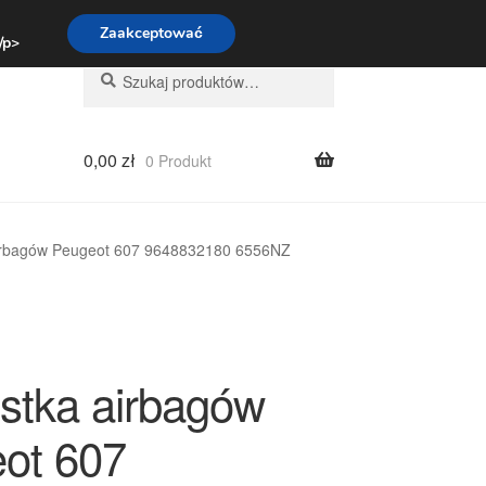
:00-16:00
800 003 167
Zaakceptować
 /p>
Szukaj:
Szukaj
0,00
zł
0 Produkt
irbagów Peugeot 607 9648832180 6556NZ
stka airbagów
ot 607