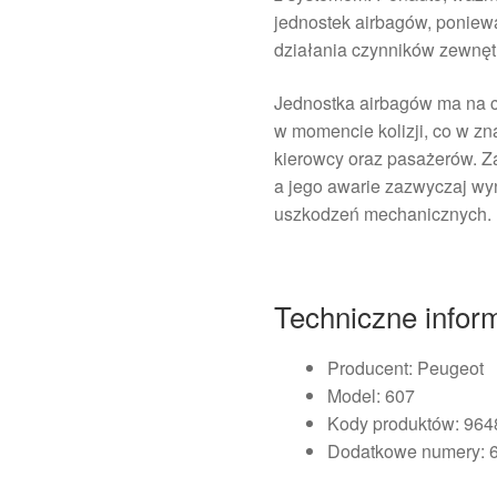
jednostek airbagów, ponie
działania czynników zewnęt
Jednostka airbagów ma na 
w momencie kolizji, co w z
kierowcy oraz pasażerów. Z
a jego awarie zazwyczaj wy
uszkodzeń mechanicznych.
Techniczne infor
Producent: Peugeot
Model: 607
Kody produktów: 96
Dodatkowe numery: 