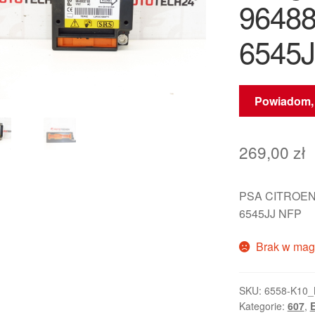
9648
6545
Powiadom, 
269,00
zł
PSA CITROEN
6545JJ NFP
Brak w mag
SKU:
6558-K10
Kategorie:
607
,
E