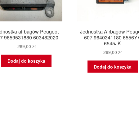
dnostka airbagów Peugeot
Jednostka Airbagów Peug
7 9659531880 603482020
607 9640341180 6556Y
6545JK
269,00
zł
269,00
zł
Dodaj do koszyka
Dodaj do koszyka