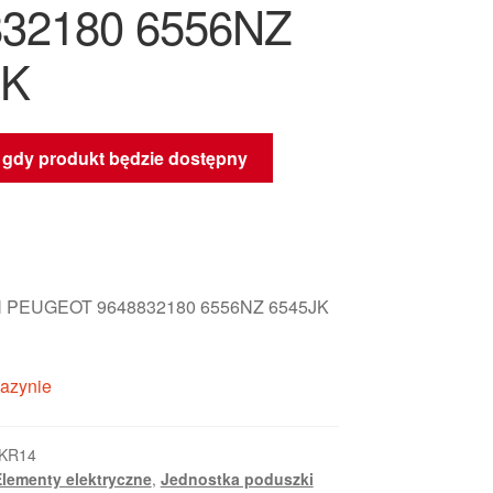
832180 6556NZ
JK
gdy produkt będzie dostępny
 PEUGEOT 9648832180 6556NZ 6545JK
azynie
_KR14
lementy elektryczne
,
Jednostka poduszki