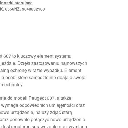
nostki sterujące
JK
,
6556NZ
,
9648832180
t 607 to kluczowy element systemu
jeździe. Dzięki zastosowaniu najnowszych
malną ochronę w razie wypadku. Element
 dla osób, które samodzielnie dbają o swoje
 mechanicy.
ona do modeli Peugeot 607, a także
ki wymaga odpowiednich umiejętności oraz
owe urządzenie, należy zdjąć starą
a oraz ponownie połączyć nowe urządzenie
 jest regularne sprawdzanie oraz wymiana