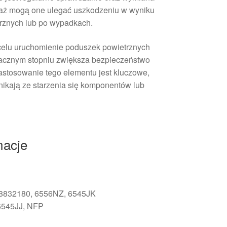
waż mogą one ulegać uszkodzeniu w wyniku
rznych lub po wypadkach.
celu uruchomienie poduszek powietrznych
nacznym stopniu zwiększa bezpieczeństwo
astosowanie tego elementu jest kluczowe,
nikają ze starzenia się komponentów lub
macje
48832180, 6556NZ, 6545JK
6545JJ, NFP