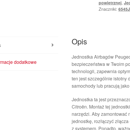
powietrznej
,
Jed
Znaczniki:
6545
Opis
s
Jednostka Airbagów Peugeo
ormacje dodatkowe
bezpieczeństwa w Twoim po
technologii, zapewnia opty
ten jest szczególnie istotny
samochody lub pracują jako
Jednostka ta jest przeznacz
Citroën. Montaż tej jednost
narzędzi. Aby zamontować n
jednostkę, rozłączyć złącz
z systemem. Ponadto, ważne