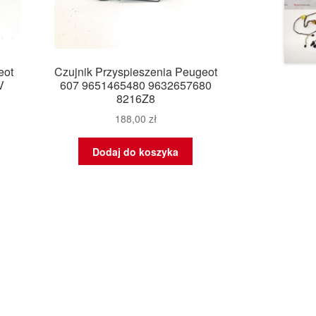
eot
Czujnik Przyspieszenia Peugeot
V
607 9651465480 9632657680
8216Z8
188,00
zł
Dodaj do koszyka