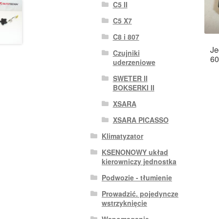
C5 II
C5 X7
C8 i 807
Je
Czujniki
60
uderzeniowe
SWETER II
BOKSERKI II
XSARA
XSARA PICASSO
Klimatyzator
KSENONOWY układ
kierowniczy jednostka
Podwozie - tłumienie
Prowadzić. pojedyncze
wstrzyknięcie
Wspomaganie