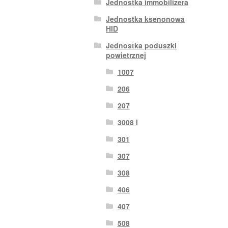
Jednostka immobilizera
Jednostka ksenonowa
HID
Jednostka poduszki
powietrznej
1007
206
207
3008 I
301
307
308
406
407
508