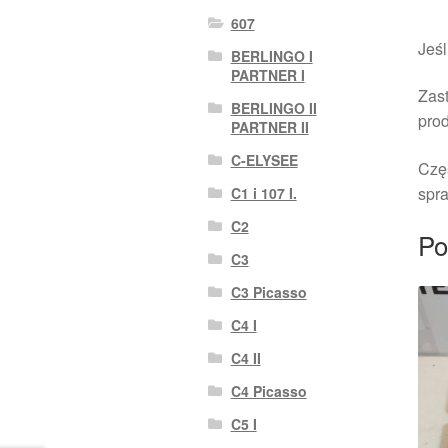
607
Jeśl
BERLINGO I
PARTNER I
Zast
BERLINGO II
pro
PARTNER II
C-ELYSEE
Czę
spra
C1 i 107 I.
C2
Po
C3
C3 Picasso
C4 I
C4 II
C4 Picasso
C5 I