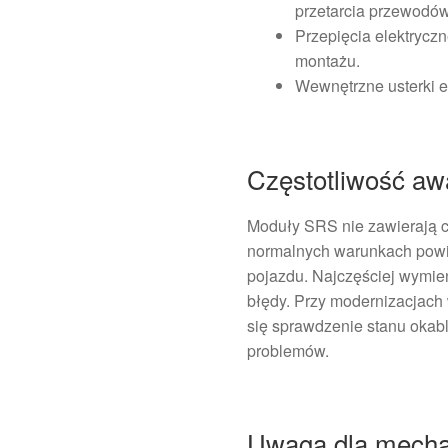
przetarcia przewodów
Przepięcia elektrycz
montażu.
Wewnętrzne usterki e
Częstotliwość awa
Moduły SRS nie zawierają c
normalnych warunkach powin
pojazdu. Najczęściej wymieni
błędy. Przy modernizacjach
się sprawdzenie stanu okab
problemów.
Uwaga dla mecha