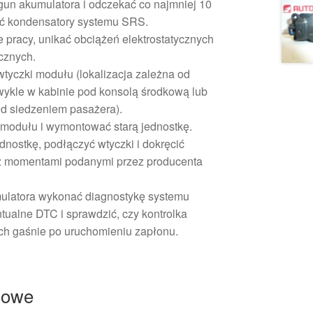
un akumulatora i odczekać co najmniej 10
ać kondensatory systemu SRS.
 pracy, unikać obciążeń elektrostatycznych
cznych.
wtyczki modułu (lokalizacja zależna od
ykle w kabinie pod konsolą środkową lub
d siedzeniem pasażera).
modułu i wymontować starą jednostkę.
ostkę, podłączyć wtyczki i dokręcić
z momentami podanymi przez producenta
ulatora wykonać diagnostykę systemu
ualne DTC i sprawdzić, czy kontrolka
ch gaśnie po uruchomieniu zapłonu.
żowe