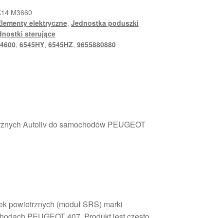
K14 M3660
lementy elektryczne
,
Jednostka poduszki
nostki sterujące
4600
,
6545HY
,
6545HZ
,
9655880880
trznych Autoliv do samochodów PEUGEOT
ek powietrznych (moduł SRS) marki
chodach PEUGEOT 407. Produkt jest często