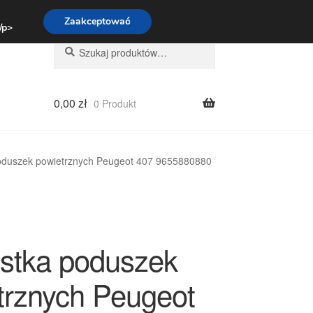
:00-16:00
800 003 167
Zaakceptować
 /p>
Szukaj:
Szukaj
0,00
zł
0 Produkt
oduszek powietrznych Peugeot 407 9655880880
stka poduszek
trznych Peugeot