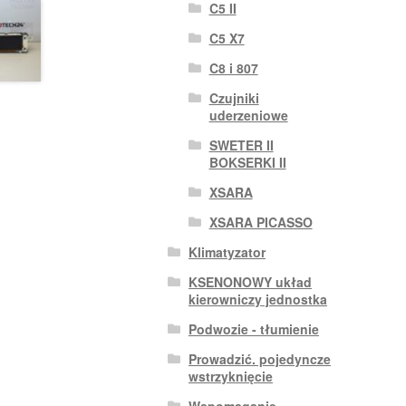
C5 II
C5 X7
C8 i 807
Czujniki
uderzeniowe
SWETER II
BOKSERKI II
XSARA
XSARA PICASSO
Klimatyzator
KSENONOWY układ
kierowniczy jednostka
Podwozie - tłumienie
Prowadzić. pojedyncze
wstrzyknięcie
Wspomaganie