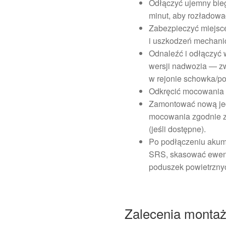
Odłączyć ujemny bieg
minut, aby rozładow
Zabezpieczyć miejsce
i uszkodzeń mechani
Odnaleźć i odłączyć 
wersji nadwozia — zw
w rejonie schowka/po
Odkręcić mocowania 
Zamontować nową jedn
mocowania zgodnie 
(jeśli dostępne).
Po podłączeniu akum
SRS, skasować ewent
poduszek powietrzny
Zalecenia monta