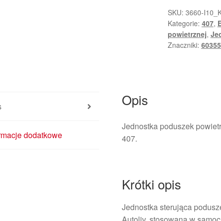
Peugeot
SKU:
3660-I10_
Kategorie:
407
,
E
407
powietrznej
,
Jed
9655880880
Znaczniki:
60355
6545HY
Opis
s
Jednostka poduszek powie
ormacje dodatkowe
407.
Krótki opis
Jednostka sterująca podusz
Autoliv, stosowana w samo