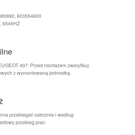
5880880, 603554600
Y, 6545HZ
ilne
EUGEOT 407. Przed montażem zweryfikuj
owych z wymontowaną jednostką.
ż
a przebiegać ostrożnie i według
ardowy przebieg prac: