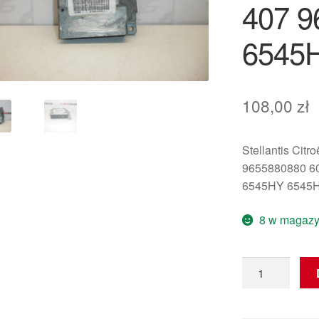
407 9
6545
108,00
zł
Stellantis Citr
9655880880 6
6545HY 6545
8 w magazy
ilość
Jednostka
poduszek
powietrznych