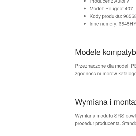
Producent: Autoliv
Model: Peugeot 407
Kody produktu: 965
Inne numery: 6545H
Modele kompatyb
Przeznaczone dla modeli P
zgodność numerów katalog
Wymiana i monta
Wymiana modułu SRS powinn
procedur producenta. Stand