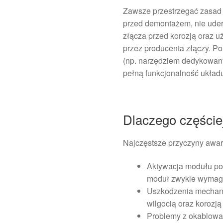
Zawsze przestrzegać zasad
przed demontażem, nie uder
złącza przed korozją oraz u
przez producenta złączy. P
(np. narzędziem dedykowan
pełną funkcjonalność układ
Dlaczego częściej
Najczęstsze przyczyny awar
Aktywacja modułu pod
moduł zwykle wymaga
Uszkodzenia mechan
wilgocią oraz korozją
Problemy z okablowan