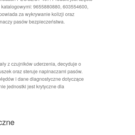
 katalogowymi: 9655880880, 603554600,
wiada za wykrywanie kolizji oraz
inaczy pasów bezpieczeństwa.
ły z czujników uderzenia, decyduje o
duszek oraz steruje napinaczami pasów.
błędów i dane diagnostyczne dotyczące
e jednostki jest krytyczne dla
iczne