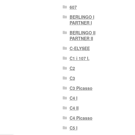
607
BERLINGO I
PARTNER I
BERLINGO II
PARTNER II
C-ELYSEE
C1 i 107 I.
C2
C3
C3 Picasso
C4 I
C4 II
C4 Picasso
C5 I