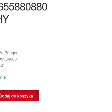
655880880
HY
oën Peugeot
03554600
HZ
nie
Dodaj do koszyka