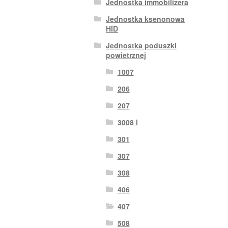
Jednostka immobilizera
Jednostka ksenonowa
HID
Jednostka poduszki
powietrznej
1007
206
207
3008 I
301
307
308
406
407
508