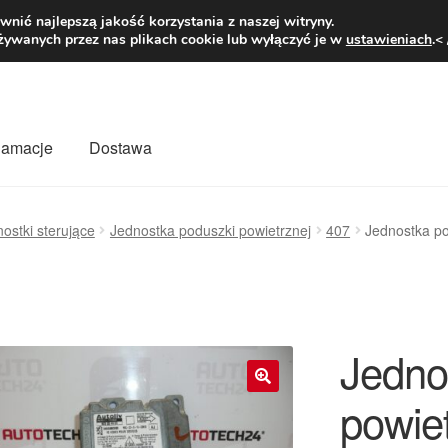
1 zł
Pn.-pt. 9
nić najlepszą jakość korzystania z naszej witryny.
żywanych przez nas plikach cookie lub wyłączyć je w
ustawieniach
.<
klamacje
Dostawa
wiat
Kontakt
Moje konto
O nas
Płatności
Polityka prywatności
ostki sterujące
Jednostka poduszki powietrznej
407
Jednostka p
mówienia
Zasady i warunki
Jedno
powie
🔍