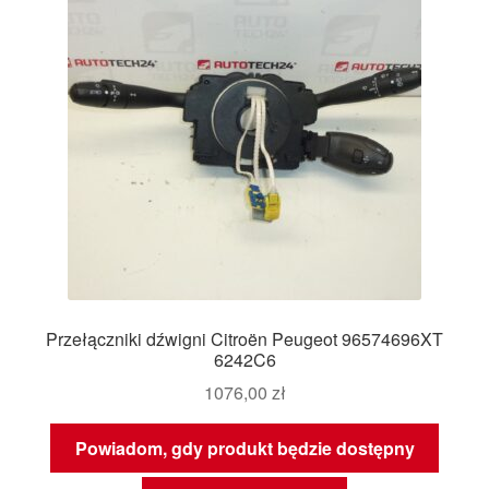
Przełączniki dźwigni Citroën Peugeot 96574696XT
6242C6
1076,00
zł
Powiadom, gdy produkt będzie dostępny