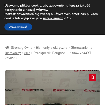
DOSTAWA od 31 zł
Używamy plików cookie, aby zapewnić najlepszą jakość
korzystania z naszej witryny.
Pn.-pt. 9:00-16:00
800 003 167
Możesz dowiedzieć się więcej o używanych przez nas plikach
cookie lub wyłączyć je w
ustawieniach
.< /p>
Przejdź
Przejdź
Menu
Zaakceptować
do
do
nawigacji
treści
Strona główna
Strona główna
Elementy elektryczne
Sterowanie na
Dostawa
kierownicy
307
Przełączniki Peugeot 307 96477544XT
624273
Dostawa na cały świat
Kontakt
🔍
Moje konto
O nas