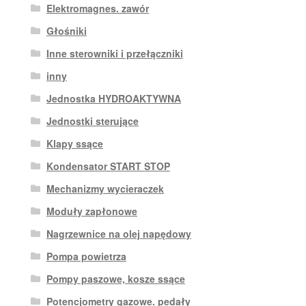
Elektromagnes. zawór
Głośniki
Inne sterowniki i przełączniki
inny
Jednostka HYDROAKTYWNA
Jednostki sterujące
Klapy ssące
Kondensator START STOP
Mechanizmy wycieraczek
Moduły zapłonowe
Nagrzewnice na olej napędowy
Pompa powietrza
Pompy paszowe, kosze ssące
Potencjometry gazowe. pedały