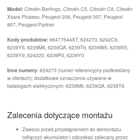
Model:
Citroën Berlingo, Citroën C5, Citroën C8, Citroën
Xsara Picasso, Peugeot 206, Peugeot 307, Peugeot
807, Peugeot Partner
Kody produktów:
96477544XT, 624273, 6242C6,
6239Y5, 6239M6, 6239QA, 6239T6, 6239W5, 6239X5,
6239Y9, 624220, 6239P0, 6239Y0
Inne numery:
624273 (numer referencyjny podkreślany
w ofertach); dodatkowe oznaczenia używane w
katalogach elektrycznych: 6239M6, 6239QA, 6239T6
Zalecenia dotyczące montażu
Zawsze przed przystąpieniem do demontażu
odłączyć akumulator i odczekać zalecany przez