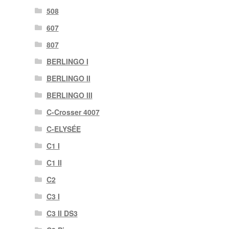
508
607
807
BERLINGO I
BERLINGO II
BERLINGO III
C-Crosser 4007
C-ELYSÉE
C1 I
C1 II
C2
C3 I
C3 II DS3