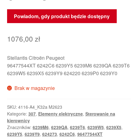
Powiadom, gdy produkt będzie dostępny
1076,00
zł
Stellantis Citroën Peugeot
96477544XT 6242C6 6239Y5 6239M6 6239QA 6239T6
6239W5 6239X5 6239Y9 624220 6239P0 6239Y0
Brak w magazynie
SKU:
4116-A4_K32a M2623
Kategorie:
307
,
Elementy elektryczne
,
Sterowanie na
kierownicy
Znaczników:
6239M6
,
6239QA
,
6239T6
,
6239W5
,
6239X5
,
6239Y5
,
6239Y9
,
624273
,
6242C6
,
96477544XT