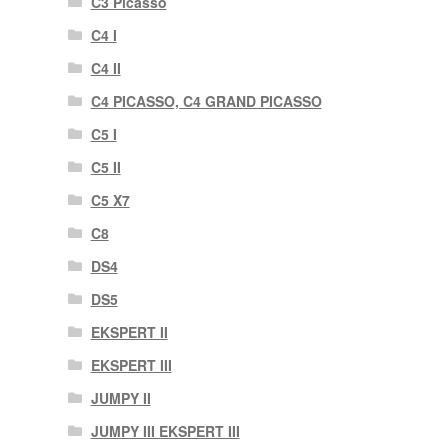
C3 Picasso
C4 I
C4 II
C4 PICASSO, C4 GRAND PICASSO
C5 I
C5 II
C5 X7
C8
DS4
DS5
EKSPERT II
EKSPERT III
JUMPY II
JUMPY III EKSPERT III