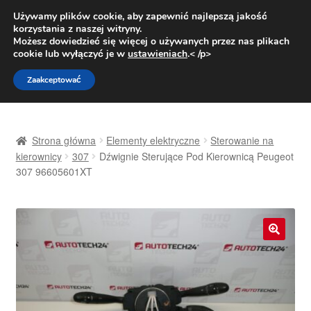
DOSTAWA od 31 zł
Używamy plików cookie, aby zapewnić najlepszą jakość
korzystania z naszej witryny.
Pn.-pt. 9:00-16:00
800 003 167
Możesz dowiedzieć się więcej o używanych przez nas plikach
cookie lub wyłączyć je w
ustawieniach
.< /p>
Przejdź
Przejdź
Menu
Zaakceptować
do
do
nawigacji
treści
Strona główna
Strona główna
Elementy elektryczne
Sterowanie na
Dostawa
kierownicy
307
Dźwignie Sterujące Pod Kierownicą Peugeot
307 96605601XT
Dostawa na cały świat
Kontakt
🔍
Moje konto
O nas