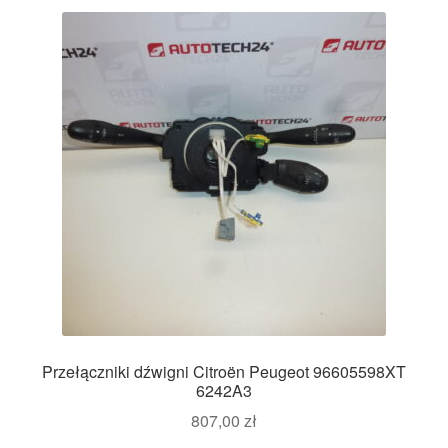
Przełączniki dźwigni Citroën Peugeot 96605598XT
6242A3
807,00
zł