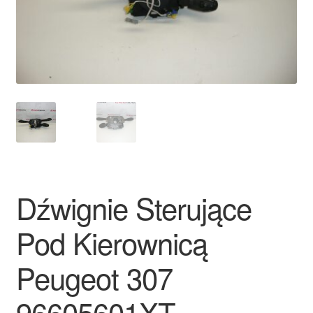
Płatności
Polityka prywatności
Procedura reklamacyjna
Skarga
Wózek
Dźwignie Sterujące
Zamówienia
Pod Kierownicą
Zasady i warunki
Peugeot 307
96605601XT