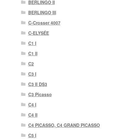
BERLINGO II
BERLINGO III
C-Crosser 4007
C-ELYSÉE
C1 I
C1 II
C2
C3 I
C3 II DS3
C3 Picasso
C4 I
C4 II
C4 PICASSO, C4 GRAND PICASSO
C5 I