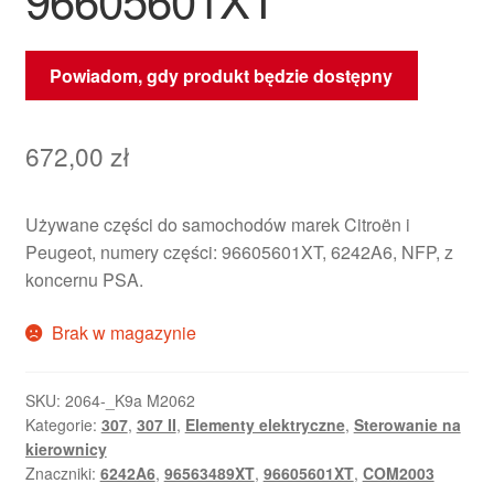
Powiadom, gdy produkt będzie dostępny
672,00
zł
Używane części do samochodów marek Citroën i
Peugeot, numery części: 96605601XT, 6242A6, NFP, z
koncernu PSA.
Brak w magazynie
SKU:
2064-_K9a M2062
Kategorie:
307
,
307 II
,
Elementy elektryczne
,
Sterowanie na
kierownicy
Znaczniki:
6242A6
,
96563489XT
,
96605601XT
,
COM2003