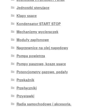
Jednostki sterujące
Klapy ssące
Kondensator START STOP
Mechanizmy wycieraczek
Moduły zapłonowe
Nagrzewnice na olej napędowy
Pompa powietrza
Pompy paszowe, kosze ssące
Potencjometry gazowe. pedały
Przekaźnik
Przełączniki
Przystawki
Radia samochodowe i akcesoria.