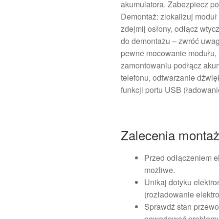
akumulatora. Zabezpiecz p
Demontaż: zlokalizuj moduł 
zdejmij osłony, odłącz wtyc
do demontażu – zwróć uwag
pewne mocowanie modułu, a
zamontowaniu podłącz akumu
telefonu, odtwarzanie dźwię
funkcji portu USB (ładowanie
Zalecenia monta
Przed odłączeniem el
możliwe.
Unikaj dotyku elektro
(rozładowanie elektro
Sprawdź stan przewo
powodować problemy