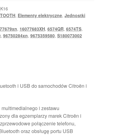
_K16
UTOOTH
,
Elementy elektryczne
,
Jednostki
77679xn
,
16077683XH
,
6574QR
,
6574TS
,
Q
,
96750284xn
,
9675359580
,
S180073002
Bluetooth i USB do samochodów Citroën i
 multimedialnego i zestawu
ony dla egzemplarzy marek Citroën i
ezprzewodowe połączenie telefonu,
Bluetooth oraz obsługę portu USB