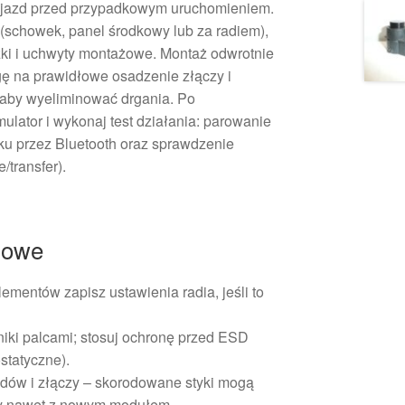
ojazd przed przypadkowym uruchomieniem.
(schowek, panel środkowy lub za radiem),
zki i uchwyty montażowe. Montaż odwrotnie
ę na prawidłowe osadzenie złączy i
by wyeliminować drgania. Po
lator i wykonaj test działania: parowanie
ku przez Bluetooth oraz sprawdzenie
/transfer).
żowe
ementów zapisz ustawienia radia, jeśli to
niki palcami; stosuj ochronę przed ESD
statyczne).
dów i złączy – skorodowane styki mogą
 nawet z nowym modułem.