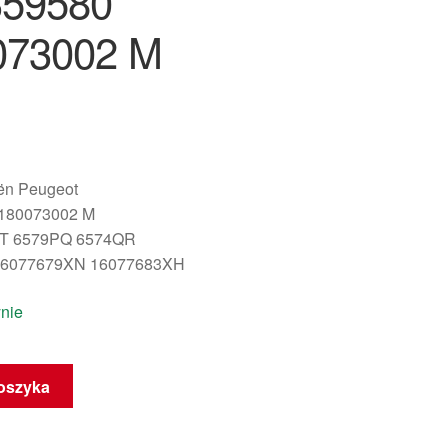
359580
073002 M
oën Peugeot
180073002 M
TT 6579PQ 6574QR
16077679XN 16077683XH
nie
oszyka