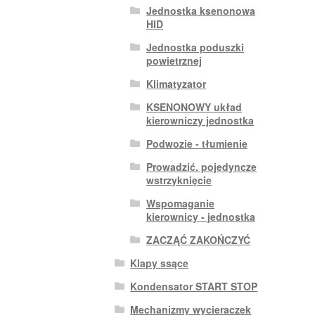
Jednostka ksenonowa
HID
Jednostka poduszki
powietrznej
Klimatyzator
KSENONOWY układ
kierowniczy jednostka
Podwozie - tłumienie
Prowadzić. pojedyncze
wstrzyknięcie
Wspomaganie
kierownicy - jednostka
ZACZĄĆ ZAKOŃCZYĆ
Klapy ssące
Kondensator START STOP
Mechanizmy wycieraczek