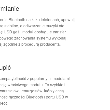
mianie
ie Bluetooth na kilku telefonach, upewnij
są stabilne, a odtwarzanie muzyki nie
ję USB (jeśli moduł obsługuje transfer
ardowego zachowania systemu wykonaj
nej zgodnie z procedurą producenta.
upić
 kompatybilność z popularnymi modelami
ację właściwego modułu. To szybkie i
warsztatów i entuzjastów, którzy chcą
ność łączności Bluetooth i portu USB w
geot.