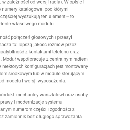
, w zależności od wersji radia). W opisie i
e numery katalogowe, pod którymi
częściej wyszukują ten element – to
zienie właściwego modułu.
lność połączeń głosowych i przesył
nacza to: lepszą jakość rozmów przez
atybilność z kontaktami telefonu oraz
. Moduł współpracuje z centralnym radiem
 w niektórych konfiguracjach jest montowany
lem środkowym lub w module sterującym
 od modelu i wersji wyposażenia.
produkt: mechanicy warsztatowi oraz osoby
prawy i modernizacje systemu
danym numerom części i zgodności z
sz zamiennik bez długiego sprawdzania