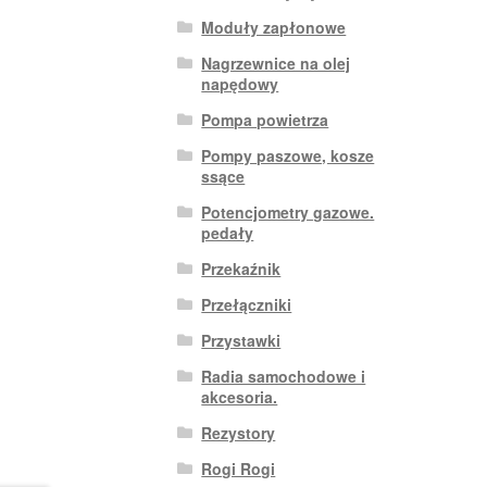
Moduły zapłonowe
Nagrzewnice na olej
napędowy
Pompa powietrza
Pompy paszowe, kosze
ssące
Potencjometry gazowe.
pedały
Przekaźnik
Przełączniki
Przystawki
Radia samochodowe i
akcesoria.
Rezystory
Rogi Rogi