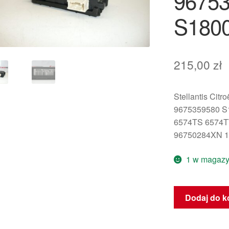
9675
S180
215,00
zł
Stellantis Citr
9675359580 S
6574TS 6574
96750284XN 
1 w magazy
ilość
Dodaj do k
Moduł
Bluetooth