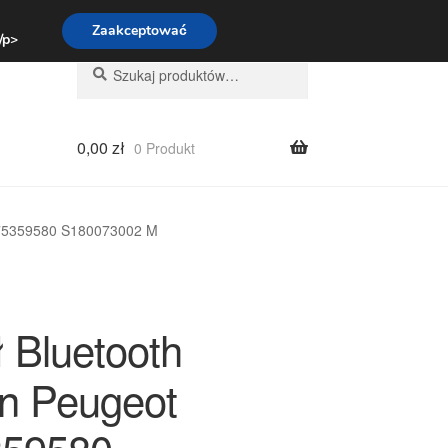
:00-16:00
800 003 167
Zaakceptować
 /p>
Szukaj:
Szukaj
0,00
zł
0 Produkt
675359580 S180073002 M
 Bluetooth
ën Peugeot