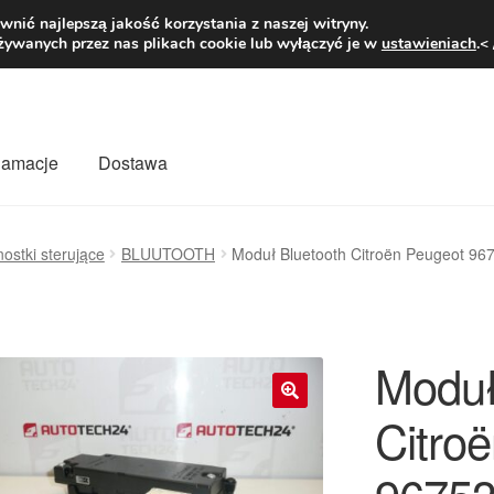
1 zł
Pn.-pt. 9
nić najlepszą jakość korzystania z naszej witryny.
żywanych przez nas plikach cookie lub wyłączyć je w
ustawieniach
.<
klamacje
Dostawa
wiat
Kontakt
Moje konto
O nas
Płatności
Polityka prywatności
ostki sterujące
BLUUTOOTH
Moduł Bluetooth Citroën Peugeot 9
mówienia
Zasady i warunki
Moduł
Citro
🔍