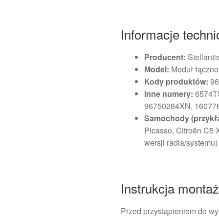
Informacje techn
Producent:
Stellanti
Model:
Moduł łącznoś
Kody produktów:
96
Inne numery:
6574TS
96750284XN, 16077
Samochody (przykł
Picasso, Citroën C5 
wersji radia/systemu)
Instrukcja monta
Przed przystąpieniem do w