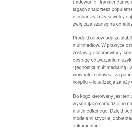
(ładowanie i transfer danych
tagach znajdziesz popularn
mechanicy i użytkownicy naj
zwiększa szansę na odnale
Produkt odpowiada za stabi
multimediów. W praktyce oz
zestaw głośnomówiący, komp
obsługę odtwarzania muzyki
/ jednostką multimedialną i
wewnątrz schowka, za pane
kokpitu – lokalizacja zależy
Do kogo kierowany jest ten 
wykonujące samodzielne na
multimedialnego. Dzięki po
modelami szybciej dobierze
dokumentacji.