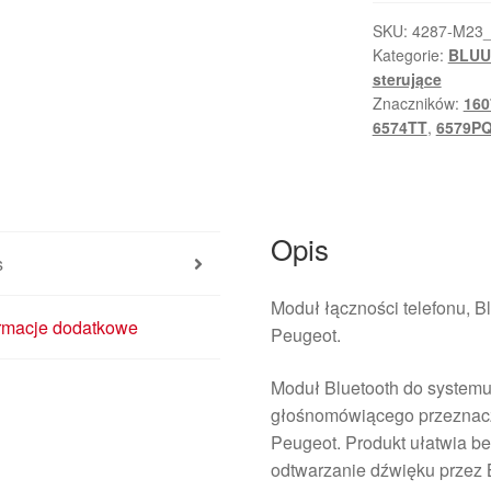
Citroën
Peugeot
SKU:
4287-M23
Kategorie:
BLU
9675359580
sterujące
S180073002
Znaczników:
160
M
6574TT
,
6579P
Opis
s
Moduł łączności telefonu, 
ormacje dodatkowe
Peugeot.
Moduł Bluetooth do systemu
głośnomówiącego przeznacz
Peugeot. Produkt ułatwia b
odtwarzanie dźwięku przez 