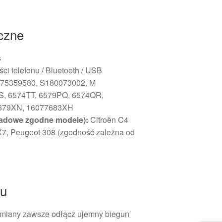
iczne
s
ci telefonu / Bluetooth / USB
75359580, S180073002, M
, 6574TT, 6579PQ, 6574QR,
679XN, 16077683XH
adowe zgodne modele):
Citroën C4
X7, Peugeot 308 (zgodność zależna od
żu
ymiany zawsze odłącz ujemny biegun