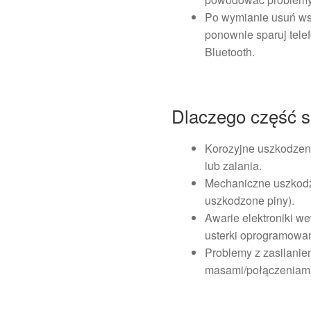
Po wymianie usuń ws
ponownie sparuj telefo
Bluetooth.
Dlaczego część si
Korozyjne uszkodzeni
lub zalania.
Mechaniczne uszkodz
uszkodzone piny).
Awarie elektroniki 
usterki oprogramowan
Problemy z zasilani
masami/połączeniami 