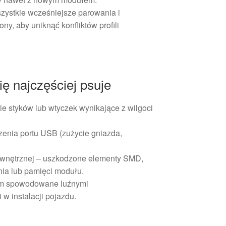
zystkie wcześniejsze parowania i
ny, aby uniknąć konfliktów profili
ę najczęściej psuje
e styków lub wtyczek wynikające z wilgoci
enia portu USB (zużycie gniazda,
wewnętrznej – uszkodzone elementy SMD,
ia lub pamięci modułu.
em spowodowane luźnymi
w instalacji pojazdu.