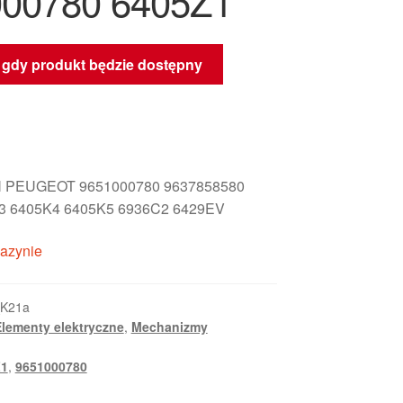
00780 6405Z1
gdy produkt będzie dostępny
 PEUGEOT 9651000780 9637858580
3 6405K4 6405K5 6936C2 6429EV
azynie
_K21a
lementy elektryczne
,
Mechanizmy
Z1
,
9651000780