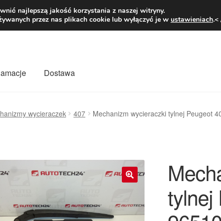
1 zł
Pn.-pt. 9
nić najlepszą jakość korzystania z naszej witryny.
żywanych przez nas plikach cookie lub wyłączyć je w
ustawieniach
.<
klamacje
Dostawa
wiat
Kontakt
Moje konto
O nas
Płatności
Polityka prywatności
hanizmy wycieraczek
407
Mechanizm wycieraczki tylnej Peugeot
mówienia
Zasady i warunki
Mecha
tylne
🔍