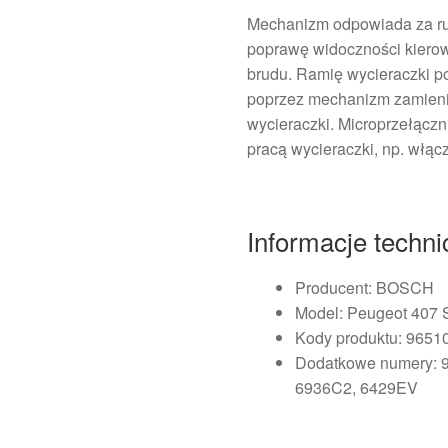
Mechanizm odpowiada za ruc
poprawę widoczności kierow
brudu. Ramię wycieraczki po
poprzez mechanizm zamieni
wycieraczki. Microprzełącz
pracą wycieraczki, np. włącz
Informacje techn
Producent: BOSCH
Model: Peugeot 407
Kody produktu: 9651
Dodatkowe numery: 
6936C2, 6429EV