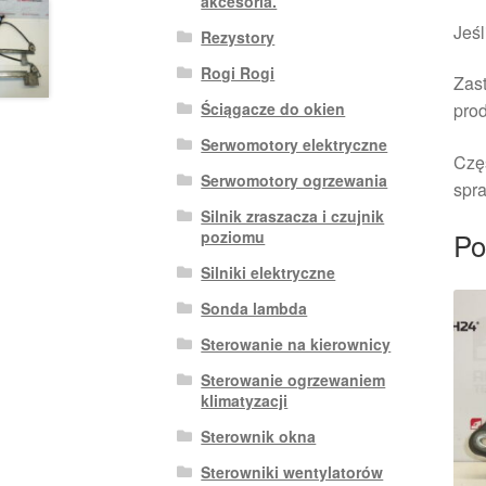
akcesoria.
Jeśl
Rezystory
Rogi Rogi
Zast
Ściągacze do okien
pro
Serwomotory elektryczne
Czę
Serwomotory ogrzewania
spra
Silnik zraszacza i czujnik
Po
poziomu
Silniki elektryczne
Sonda lambda
Sterowanie na kierownicy
Sterowanie ogrzewaniem
klimatyzacji
Sterownik okna
Sterowniki wentylatorów