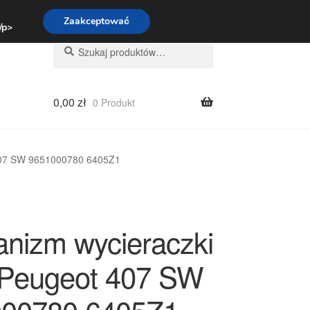
:00-16:00
800 003 167
Zaakceptować
 /p>
Szukaj:
Szukaj
0,00
zł
0 Produkt
 407 SW 9651000780 6405Z1
nizm wycieraczki
j Peugeot 407 SW