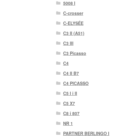
5008 I
C-crosser
C-ELYSÉE
C3 II (A51)
C3 III
C3 Picasso
C4
C4 II B7
C4 PICASSO
C5 I i II
C5 X7
C8 i 807
NR 1
PARTNER BERLINGO I