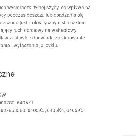
h wycieraczki tylnej szyby, co wpływa na
cy podczas deszczu lub osadzania się
łączone jest z elektrycznym silniczkiem
ający ruch obrotowy na wahadłowy
nik w zestawie odpowiada za sterowanie
anie i wyłączanie jej cyklu.
iczne
 SW
000780, 6405Z1
9637858580, 6405K3, 6405K4, 6405K5,