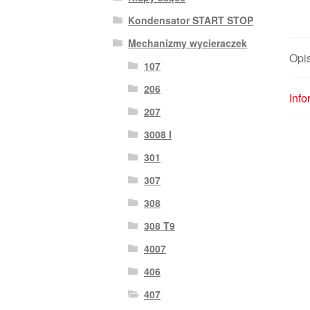
Kondensator START STOP
Mechanizmy wycieraczek
Opi
107
206
Inf
207
3008 I
301
307
308
308 T9
4007
406
407