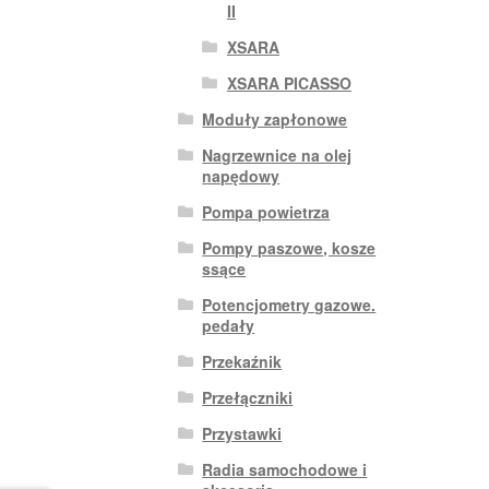
II
XSARA
XSARA PICASSO
Moduły zapłonowe
Nagrzewnice na olej
napędowy
Pompa powietrza
Pompy paszowe, kosze
ssące
Potencjometry gazowe.
pedały
Przekaźnik
Przełączniki
Przystawki
Radia samochodowe i