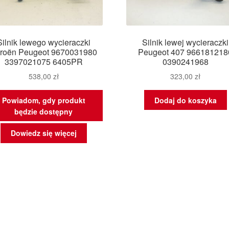
Silnik lewego wycieraczki
Silnik lewej wycieraczki
troën Peugeot 9670031980
Peugeot 407 966181218
3397021075 6405PR
0390241968
538,00
zł
323,00
zł
Powiadom, gdy produkt
Dodaj do koszyka
będzie dostępny
Dowiedz się więcej