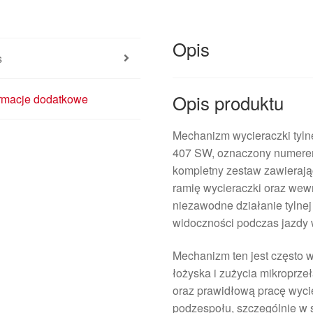
Opis
s
Opis produktu
ormacje dodatkowe
Mechanizm wycieraczki tyl
407 SW, oznaczony numerem
kompletny zestaw zawierając
ramię wycieraczki oraz wew
niezawodne działanie tylnej
widoczności podczas jazdy 
Mechanizm ten jest często 
łożyska i zużycia mikroprze
oraz prawidłową pracę wycie
podzespołu, szczególnie w