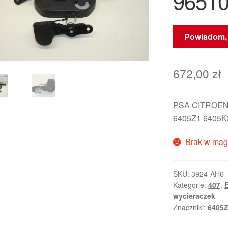
96510
Powiadom, 
672,00
zł
PSA CITROEN
6405Z1 6405K
Brak w mag
SKU:
3924-AH6
Kategorie:
407
,
E
wycieraczek
Znaczniki:
6405