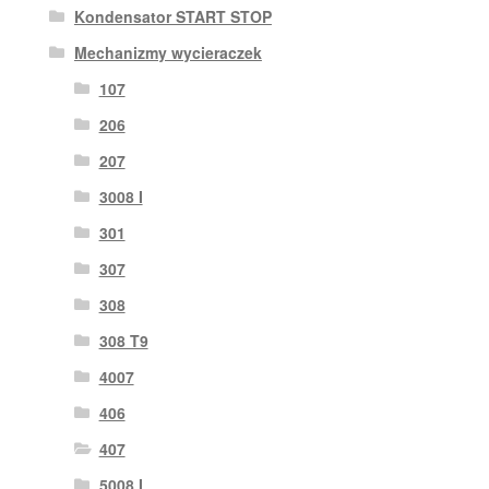
Kondensator START STOP
Mechanizmy wycieraczek
107
206
207
3008 I
301
307
308
308 T9
4007
406
407
5008 I