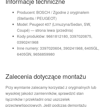
Informacje techniczne
Producent: BOSCH / Zgodne z oryginałem
(Stellantis / PEUGEOT)
Model: Peugeot 407 (Limuzyna/Sedan, SW,
Coupé) — strona lewa (przednia)
Kody produktów: 9661812180, 3397020875,
0390241968
Inne numery: 3397020604, 390241968, 6405GL,
6405GN, 9656859980
Zalecenia dotyczące montażu
Przy wymianie zalecamy korzystać z oryginalnych lub
wysokiej jakości zamienników, sprawdzić stan
łączników i przekładni oraz uszczelek
przeciwwilgociowych. Jeśli podczas demontażu