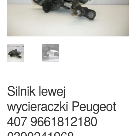
Płatności
Polityka prywatności
Procedura reklamacyjna
Skarga
Wózek
Silnik lewej
Zamówienia
wycieraczki Peugeot
Zasady i warunki
407 9661812180
0390241968