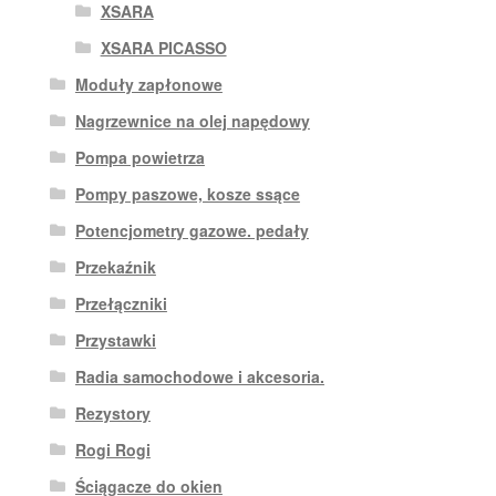
XSARA
XSARA PICASSO
Moduły zapłonowe
Nagrzewnice na olej napędowy
Pompa powietrza
Pompy paszowe, kosze ssące
Potencjometry gazowe. pedały
Przekaźnik
Przełączniki
Przystawki
Radia samochodowe i akcesoria.
Rezystory
Rogi Rogi
Ściągacze do okien