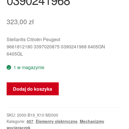
323,00
zł
Stellantis Citroën Peugeot
9661812180 3397020875 0390241968 6405GN
6405GL
1 w magazynie
ilość
Dodaj do koszyka
Silnik
lewej
wycieraczki
Peugeot
SKU:
2000-B19_K10 M2000
Kategorie:
407
,
Elementy elektryczne
,
Mechanizmy
407
wycieraczek
9661812180