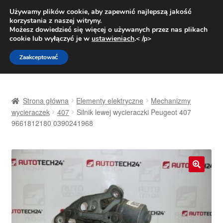
DOSTAWA od 31 zł
Używamy plików cookie, aby zapewnić najlepszą jakość
korzystania z naszej witryny.
Pn.-pt. 9:00-16:00
800 003 167
Możesz dowiedzieć się więcej o używanych przez nas plikach
cookie lub wyłączyć je w
ustawieniach
.< /p>
Przejdź
Przejdź
Menu
Zaakceptować
do
do
nawigacji
treści
Strona główna
Strona główna
Elementy elektryczne
Mechanizmy
Dostawa
wycieraczek
407
Silnik lewej wycieraczki Peugeot 407
9661812180 0390241968
Dostawa na cały świat
Kontakt
🔍
Moje konto
O nas