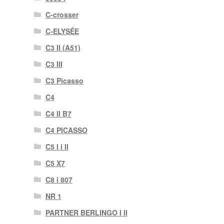
C-crosser
C-ELYSÉE
C3 II (A51)
C3 III
C3 Picasso
C4
C4 II B7
C4 PICASSO
C5 I i II
C5 X7
C8 i 807
NR 1
PARTNER BERLINGO I II