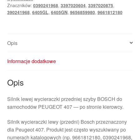
Znaczników:
0390241968
,
3397020604
,
3397020875
,
0390241968
390241968
,
6405GL
,
6405GN
,
9656859980
,
9661812180
Opis
Informacje dodatkowe
Opis
Silnik lewej wycieraczki przedniej szyby BOSCH do
samochodów PEUGEOT 407 — po stronie kierowcy.
Silnik wycieraczki lewy (przedni) Bosch przeznaczony
dla Peugeot 407. Produkt jest często wyszukiwany po
numerach katalogowych (np. 9661812180, 0390241968,