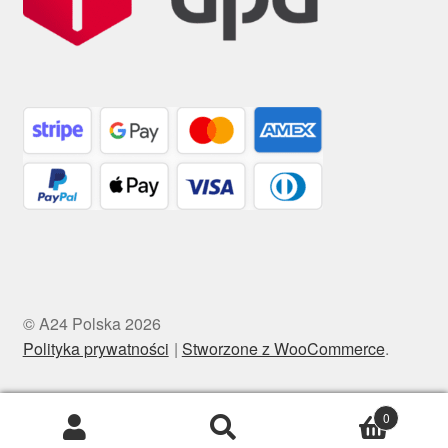
© A24 Polska 2026
Polityka prywatności
Stworzone z WooCommerce
.
0
Szukaj:
Szukaj