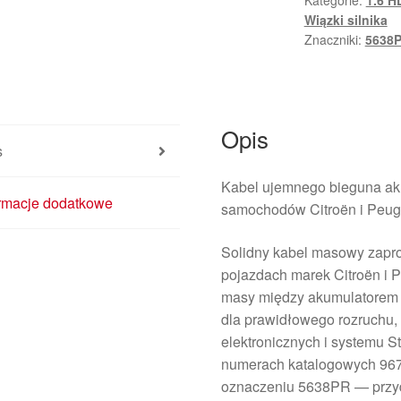
Kategorie:
1.6 H
AKU
Wiązki silnika
9676812480
Znaczniki:
5638
9802871680
5638PR
Opis
s
Kabel ujemnego bieguna aku
ormacje dodatkowe
samochodów Citroën i Peug
Solidny kabel masowy zapro
pojazdach marek Citroën i P
masy między akumulatorem a
dla prawidłowego rozruchu,
elektronicznych i systemu S
numerach katalogowych 96
oznaczeniu 5638PR — przyda