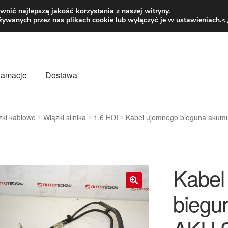
1 zł
Pn.-pt. 9
nić najlepszą jakość korzystania z naszej witryny.
żywanych przez nas plikach cookie lub wyłączyć je w
ustawieniach
.<
klamacje
Dostawa
wiat
Kontakt
Moje konto
O nas
Płatności
Polityka prywatności
zki kablowe
Wiązki silnika
1.6 HDI
Kabel ujemnego bieguna akum
mówienia
Zasady i warunki
Kabel
biegu
🔍