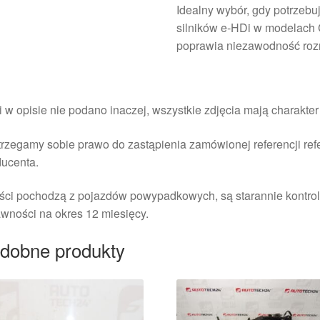
Idealny wybór, gdy potrze
silników e‑HDi w modelach
poprawia niezawodność rozr
i w opisie nie podano inaczej, wszystkie zdjęcia mają charakte
rzegamy sobie prawo do zastąpienia zamówionej referencji re
ducenta.
ści pochodzą z pojazdów powypadkowych, są starannie kontrol
wności na okres 12 miesięcy.
dobne produkty