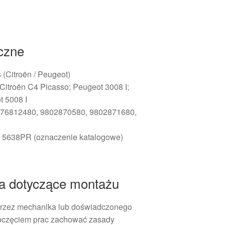
iczne
s (Citroën / Peugeot)
 Citroën C4 Picasso; Peugeot 3008 I;
t 5008 I
76812480, 9802870580, 9802871680,
:
5638PR (oznaczenie katalogowe)
ia dotyczące montażu
rzez mechanika lub doświadczonego
poczęciem prac zachować zasady