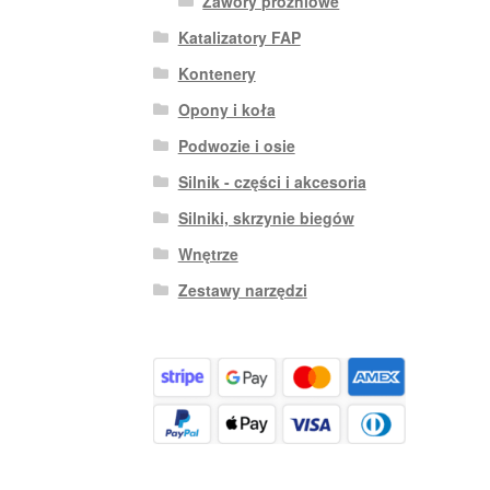
Zawory próżniowe
Katalizatory FAP
Kontenery
Opony i koła
Podwozie i osie
Silnik - części i akcesoria
Silniki, skrzynie biegów
Wnętrze
Zestawy narzędzi