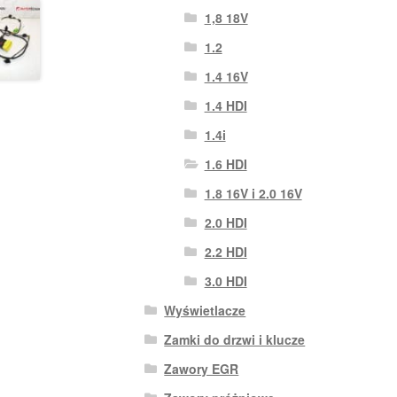
1,8 18V
1.2
1.4 16V
1.4 HDI
1.4i
1.6 HDI
1.8 16V i 2.0 16V
2.0 HDI
2.2 HDI
3.0 HDI
Wyświetlacze
Zamki do drzwi i klucze
Zawory EGR