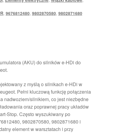
DI
,
Elementy elektryczne
,
Wiązki kablowe
,
PR
,
9676812480
,
9802870580
,
9802871680
mulatora (AKU) do silników e‑HDi do
eot.
jektowany z myślą o silnikach e‑HDi w
eugeot. Pełni kluczową funkcję połączenia
 nadwoziem/silnikiem, co jest niezbędne
 ładowania oraz poprawnej pracy układów
tart‑Stop. Często wyszukiwany po
76812480, 9802870580, 9802871680 i
tny element w warsztatach i przy