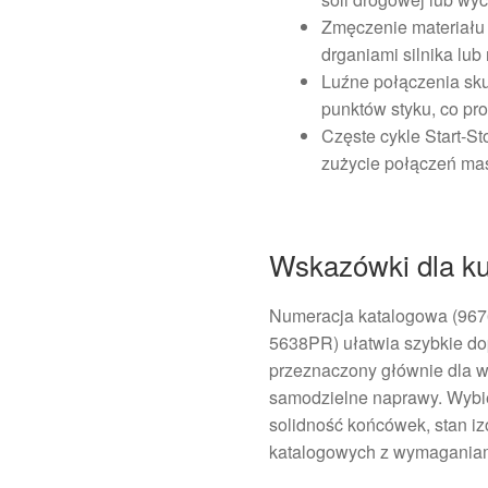
Zmęczenie materiał
drganiami silnika l
Luźne połączenia sk
punktów styku, co pr
Częste cykle Start‑S
zużycie połączeń ma
Wskazówki dla k
Numeracja katalogowa (96
5638PR) ułatwia szybkie do
przeznaczony głównie dla w
samodzielne naprawy. Wybi
solidność końcówek, stan i
katalogowych z wymagania