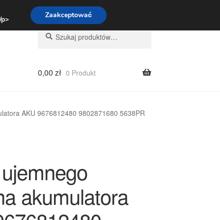
:00-16:00
800 003 167
Zaakceptować
 /p>
Szukaj:
Szukaj
0,00
zł
0 Produkt
ulatora AKU 9676812480 9802871680 5638PR
 ujemnego
na akumulatora