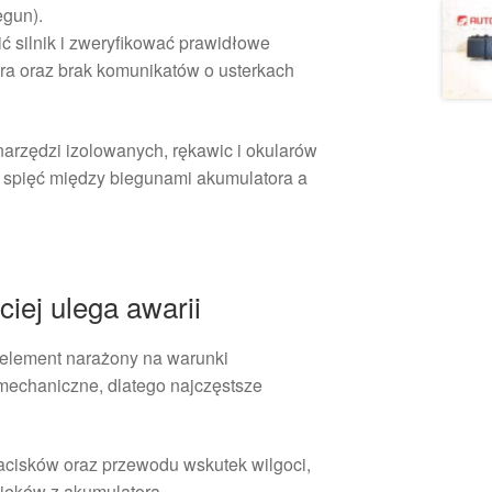
egun).
 silnik i zweryfikować prawidłowe
ra oraz brak komunikatów o usterkach
arzędzi izolowanych, rękawic i okularów
h spięć między biegunami akumulatora a
iej ulega awarii
element narażony na warunki
mechaniczne, dlatego najczęstsze
zacisków oraz przewodu wskutek wilgoci,
cieków z akumulatora.