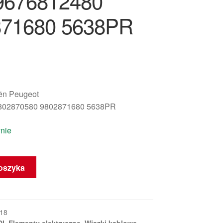
9676812480
871680 5638PR
oën Peugeot
802870580 9802871680 5638PR
nie
oszyka
18