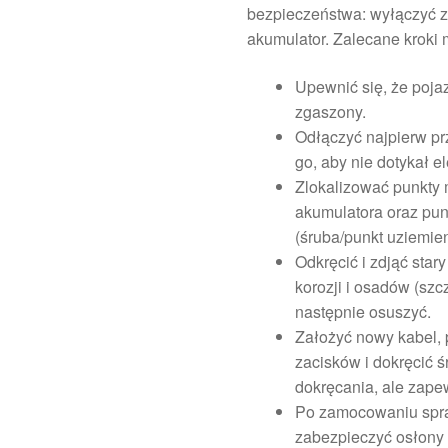
bezpieczeństwa: wyłączyć za
akumulator. Zalecane kroki
Upewnić się, że pojaz
zgaszony.
Odłączyć najpierw p
go, aby nie dotykał 
Zlokalizować punkty 
akumulatora oraz pun
(śruba/punkt uziemien
Odkręcić i zdjąć star
korozji i osadów (szc
następnie osuszyć.
Założyć nowy kabel,
zacisków i dokręcić 
dokręcania, ale zape
Po zamocowaniu spr
zabezpieczyć osłony