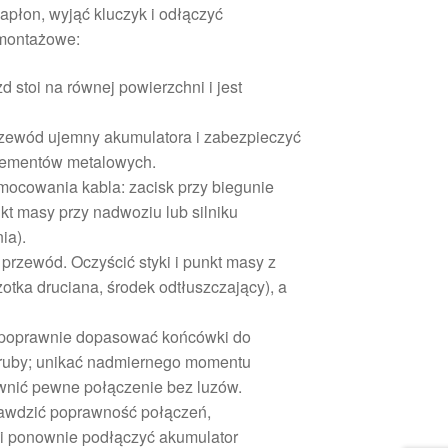
płon, wyjąć kluczyk i odłączyć
 montażowe:
d stoi na równej powierzchni i jest
rzewód ujemny akumulatora i zabezpieczyć
elementów metalowych.
mocowania kabla: zacisk przy biegunie
kt masy przy nadwoziu lub silniku
ia).
y przewód. Oczyścić styki i punkt masy z
zotka druciana, środek odtłuszczający), a
 poprawnie dopasować końcówki do
śruby; unikać nadmiernego momentu
wnić pewne połączenie bez luzów.
awdzić poprawność połączeń,
 i ponownie podłączyć akumulator