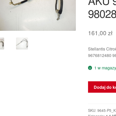
AKU 
9802
161,00
zł
Stellantis Citr
9676812480 9
1 w magazy
ilość
Dodaj do k
Kabel
ujemnego
bieguna
akumulatora
SKU:
9645-P5_K