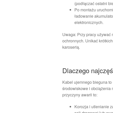
(podłączać ostatni bi
Po montażu uruchomić
ładowanie akumulato
elektronicznych.
Uwaga: Przy pracy używać n
ochronnych. Unikać krótkic
karoserią.
Dlaczego najczęśc
Kabel ujemnego bieguna to 
środowiskowe i obciążenia 
przyczyny awarii to:
Korozja i utlenianie 
soli drogowej lub wy