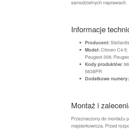
samodzielnych naprawach.
Informacje techn
Producent:
Stellanti
Model:
Citroen C4 II;
Peugeot 308; Peugeo
Kody produktów:
96
5638PR
Dodatkowe numery
Montaż i zalecen
Przeznaczony do montażu p
majsterkowicza. Przed roz