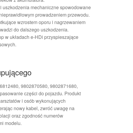
u i uszkodzenia mechaniczne spowodowane
ub nieprawidłowym prowadzeniem przewodu.
utkujące wzrostem oporu i nagrzewaniem
owadzi do dalszego uszkodzenia.
top w układach e‑HDi przyspieszające
sowych.
upującego
76812480, 9802870580, 9802871680,
pasowanie części do pojazdu. Produkt
arsztatów i osób wykonujących
erając nowy kabel, zwróć uwagę na
zolacji oraz zgodność numerów
mi modelu.