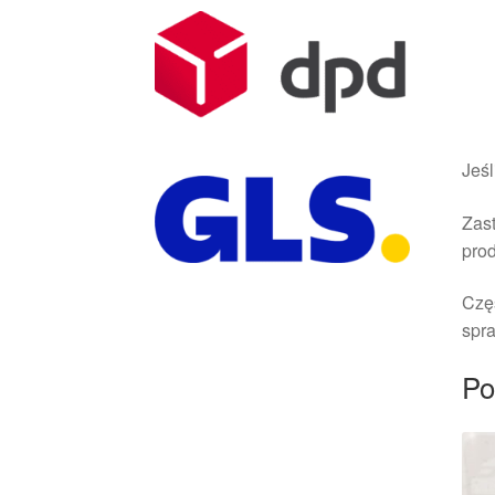
Jeśl
Zast
pro
Czę
spra
Po