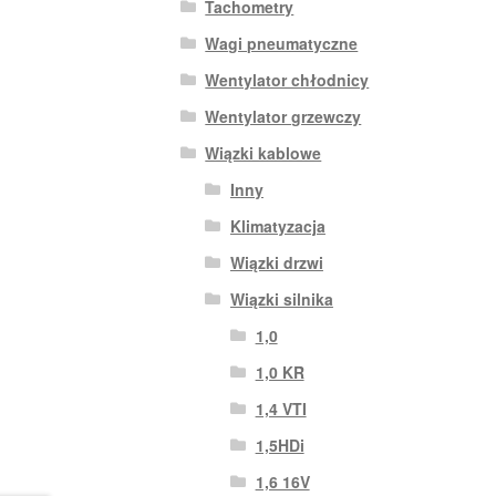
Tachometry
Wagi pneumatyczne
Wentylator chłodnicy
Wentylator grzewczy
Wiązki kablowe
Inny
Klimatyzacja
Wiązki drzwi
Wiązki silnika
1,0
1,0 KR
1,4 VTI
1,5HDi
1,6 16V