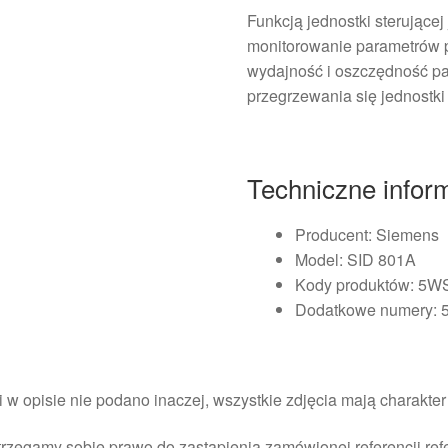
Funkcją jednostki sterującej
monitorowanie parametrów pr
wydajność i oszczędność pa
przegrzewania się jednostki
Techniczne infor
Producent: Siemens
Model: SID 801A
Kody produktów: 5W
Dodatkowe numery:
i w opisie nie podano inaczej, wszystkie zdjęcia mają charakte
rzegamy sobie prawo do zastąpienia zamówionej referencji re