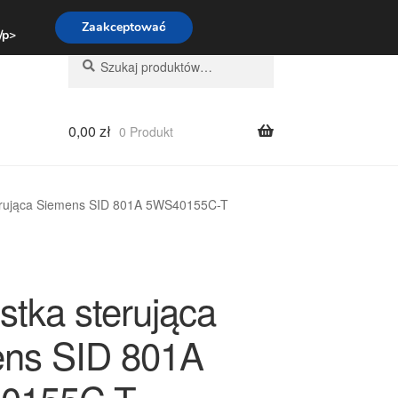
:00-16:00
800 003 167
Zaakceptować
 /p>
Szukaj:
Szukaj
0,00
zł
0 Produkt
erująca Siemens SID 801A 5WS40155C-T
stka sterująca
ns SID 801A