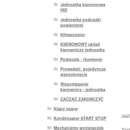
Jednostka ksenonowa
HID
Jednostka poduszki
powietrznej
Klimatyzator
KSENONOWY układ
kierowniczy jednostka
Podwozie - tłumienie
Prowadzić. pojedyncze
wstrzyknięcie
Wspomaganie
kierownicy - jednostka
ZACZĄĆ ZAKOŃCZYĆ
Klapy ssące
Jeśl
Kondensator START STOP
Mechanizmy wycieraczek
Zast