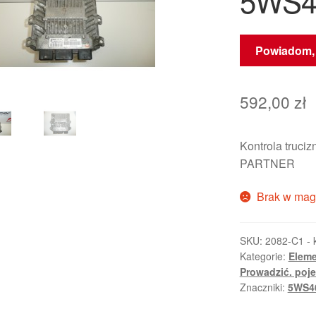
5WS4
Powiadom, 
592,00
zł
Kontrola truc
PARTNER
Brak w mag
SKU:
2082-C1 - 
Kategorie:
Eleme
Prowadzić. poj
Znaczniki:
5WS4