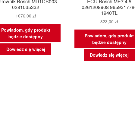
erownik Bosch MD1CS003
ECU Bosch ME7.4.5
0281035332
0261208908 965931778
1940TL
1076,00
zł
323,00
zł
Powiadom, gdy produkt
Powiadom, gdy produkt
będzie dostępny
będzie dostępny
Dowiedz się więcej
Dowiedz się więcej