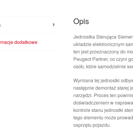
Opis
s
Jednostka Sterująca Sieme
ormacje dodatkowe
układzie elektronicznym sa
ten jest przeznaczony do mod
Peugeot Partner, co czyni 
osób, które samodzielnie se
Wymiana tej jednostki odby
następnie demontaż starej 
narzędzi. Proces ten powin
doświadczeniem w naprawac
kontrole stanu jednostki st
tego elementu może prowadz
osprzętu pojazdu.