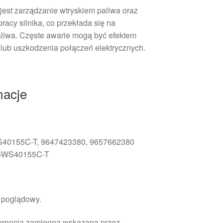
 jest zarządzanie wtryskiem paliwa oraz
acy silnika, co przekłada się na
liwa. Częste awarie mogą być efektem
 lub uszkodzenia połączeń elektrycznych.
macje
S40155C-T, 9647423380, 9657662380
 5WS40155C-T
r poglądowy.
ferencją zamienną wskazaną przez