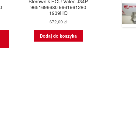
Sterownik ECU Valeo J34P
0
9651696680 9661961280
1939HQ
672,00
zł
Dodaj do koszyka