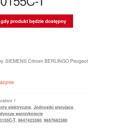
0155C-T
gdy produkt będzie dostępny
izny. SIEMENS Citroen BERLINGO Peugeot
azynie
krabice 1
nty elektryczne
,
Jednostki sterujące
,
edyncze wstrzyknięcie
0155C-T
,
9647423380
,
9657662380