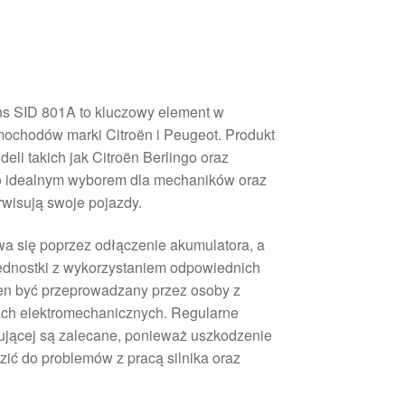
ns SID 801A to kluczowy element w
mochodów marki Citroën i Peugeot. Produkt
eli takich jak Citroën Berlingo oraz
go idealnym wyborem dla mechaników oraz
rwisują swoje pojazdy.
wa się poprzez odłączenie akumulatora, a
jednostki z wykorzystaniem odpowiednich
ien być przeprowadzany przez osoby z
h elektromechanicznych. Regularne
erującej są zalecane, ponieważ uszkodzenie
ić do problemów z pracą silnika oraz