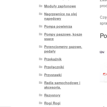
pro
Moduły zapłonowe
Nagrzewnice na olej
Czę
napędowy
spra
Pompa powietrza
Po
Pompy paszowe, kosze
ssące
Potencjometry gazowe.
pedały
Przekaźnik
Przełączniki
Przystawki
Radia samochodowe i
akcesoria.
Rezystory
Rogi Rogi