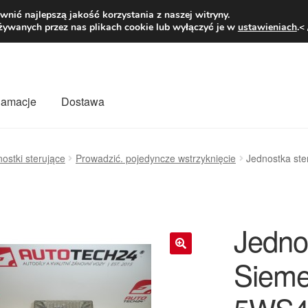
1 zł
Pn.-pt. 9
nić najlepszą jakość korzystania z naszej witryny.
żywanych przez nas plikach cookie lub wyłączyć je w
ustawieniach
.<
klamacje
Dostawa
wiat
Kontakt
Moje konto
O nas
Płatności
Polityka prywatności
ostki sterujące
Prowadzić. pojedyncze wstrzyknięcie
Jednostka st
mówienia
Zasady i warunki
Jedno
Sieme
🔍