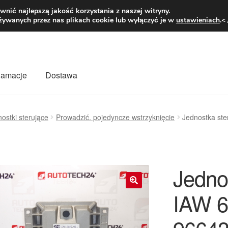
1 zł
Pn.-pt. 9
nić najlepszą jakość korzystania z naszej witryny.
żywanych przez nas plikach cookie lub wyłączyć je w
ustawieniach
.<
klamacje
Dostawa
wiat
Kontakt
Moje konto
O nas
Płatności
Polityka prywatności
ostki sterujące
Prowadzić. pojedyncze wstrzyknięcie
Jednostka st
mówienia
Zasady i warunki
Jedno
IAW 6
🔍