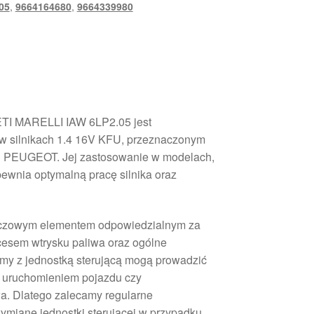
05
,
9664164680
,
9664339980
TI MARELLI IAW 6LP2.05 jest
w silnikach 1.4 16V KFU, przeznaczonym
PEUGEOT. Jej zastosowanie w modelach,
ewnia optymalną pracę silnika oraz
kluczowym elementem odpowiedzialnym za
cesem wtrysku paliwa oraz ogólne
emy z jednostką sterującą mogą prowadzić
i z uruchomieniem pojazdu czy
a. Dlatego zalecamy regularne
ymianę jednostki sterującej w przypadku