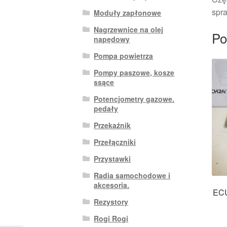
spra
Moduły zapłonowe
Nagrzewnice na olej
Po
napędowy
Pompa powietrza
Pompy paszowe, kosze
ssące
Potencjometry gazowe.
pedały
Przekaźnik
Przełączniki
Przystawki
Radia samochodowe i
akcesoria.
ECU
Rezystory
Rogi Rogi