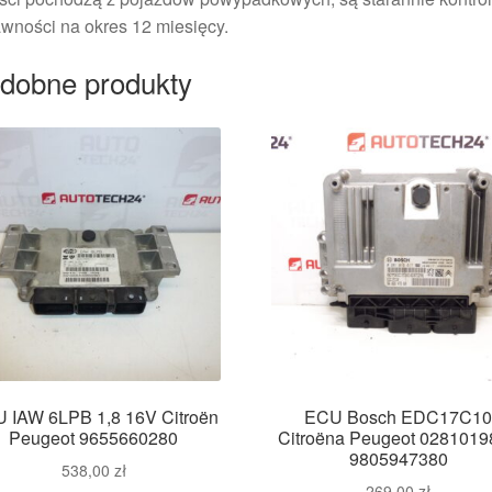
wności na okres 12 miesięcy.
dobne produkty
 IAW 6LPB 1,8 16V Citroën
ECU Bosch EDC17C1
Peugeot 9655660280
Citroëna Peugeot 0281019
9805947380
538,00
zł
269,00
zł