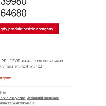
339980
164680
gdy produkt będzie dostępny
 PEUGEOT 9664339980 9664164680
.631.064 1940XH 1940XJ
azynie
_K16
nty elektryczne
,
Jednostki sterujące
,
edyncze wstrzyknięcie