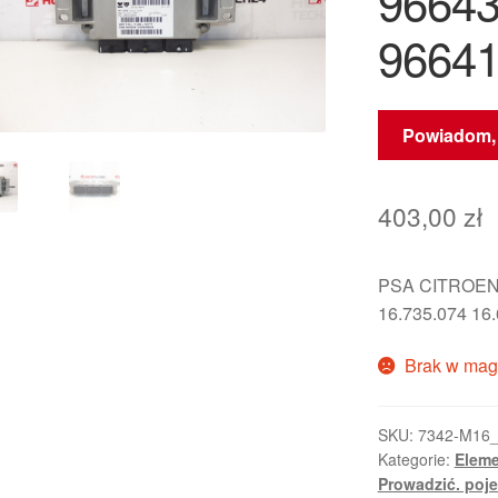
9664
9664
Powiadom, 
403,00
zł
PSA CITROEN
16.735.074 16
Brak w mag
SKU:
7342-M16
Kategorie:
Eleme
Prowadzić. poj