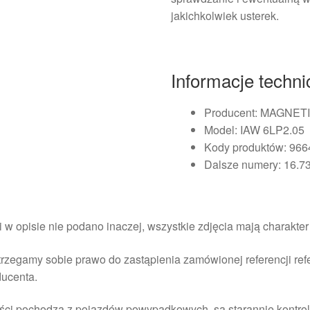
jakichkolwiek usterek.
Informacje techn
Producent: MAGNET
Model: IAW 6LP2.05
Kody produktów: 96
Dalsze numery: 16.7
i w opisie nie podano inaczej, wszystkie zdjęcia mają charakte
rzegamy sobie prawo do zastąpienia zamówionej referencji re
ducenta.
ści pochodzą z pojazdów powypadkowych, są starannie kontrol