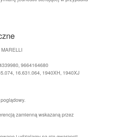
iczne
I MARELLI
64339980, 9664164680
35.074, 16.631.064, 1940XH, 1940XJ
r poglądowy.
ferencją zamienną wskazaną przez
owane i udzielamy na nie gwarancji