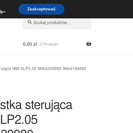
:00-16:00
800 003 167
Zaakceptować
 /p>
Szukaj:
Szukaj
0,00
zł
0 Produkt
erująca IAW 6LP2.05 9664339980 9664164680
stka sterująca
LP2.05