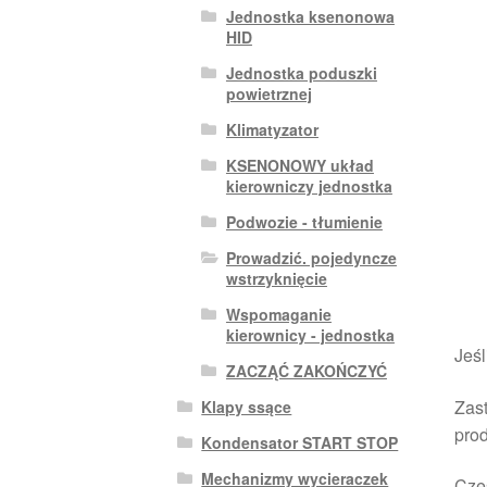
Jednostka ksenonowa
HID
Jednostka poduszki
powietrznej
Klimatyzator
KSENONOWY układ
kierowniczy jednostka
Podwozie - tłumienie
Prowadzić. pojedyncze
wstrzyknięcie
Wspomaganie
kierownicy - jednostka
Jeśl
ZACZĄĆ ZAKOŃCZYĆ
Zast
Klapy ssące
pro
Kondensator START STOP
Mechanizmy wycieraczek
Czę