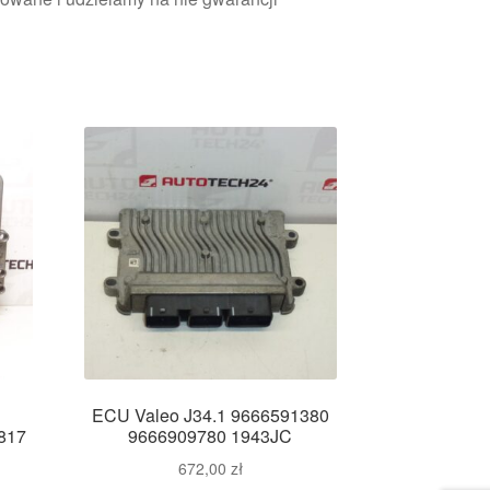
0
ECU Valeo J34.1 9666591380
817
9666909780 1943JC
672,00
zł