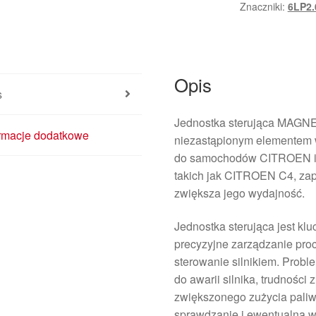
Znaczniki:
6LP2.
Opis
s
Jednostka sterująca MAGNE
ormacje dodatkowe
niezastąpionym elementem 
do samochodów CITROEN i 
takich jak CITROEN C4, zap
zwiększa jego wydajność.
Jednostka sterująca jest 
precyzyjne zarządzanie pro
sterowanie silnikiem. Probl
do awarii silnika, trudnośc
zwiększonego zużycia paliw
sprawdzanie i ewentualną w