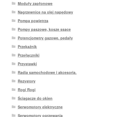
Moduły zapłonowe
Nagrzewnice na olej napędowy
Pompa powietrza
Pompy paszowe, kosze ssące
Potencjometry gazowe. pedały
Przekaźnik
Przełączniki
Przystawki
Radia samochodowe i akcesoria.
Rezystory
Rogi Rogi
Ściągacze do okien
Serwomotory elektryczne
Serwomotory ogrzewania