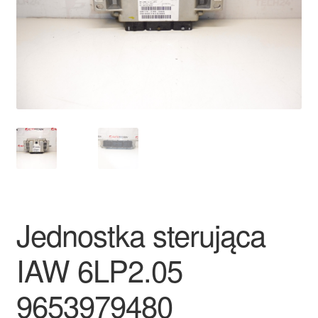
Płatności
Polityka prywatności
Procedura reklamacyjna
Skarga
Wózek
Zamówienia
Jednostka sterująca
Zasady i warunki
IAW 6LP2.05
9653979480