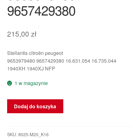
9657429380
215,00
zł
Stellantis citroën peugeot
9653979480 9657429380 16.631.054 16.735.044
1940XH 1940XJ NFP
1 w magazynie
ilość
Dodaj do koszyka
Jednostka
sterująca
IAW
6LP2.05
SKU:
8025-M20_K16