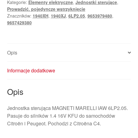
Kategorie:
Elementy elektryczne
,
Jednostki sterujące
,
9653979480
Prowadzić. pojedyncze wstrzyknięcie
9657429380
Znaczników:
1940XH
,
1940XJ
,
6LP2.05
,
9653979480
,
9657429380
Opis
Informacje dodatkowe
Opis
Jednostka sterująca MAGNETI MARELLI IAW 6LP2.05.
Pasuje do silników 1.4 16V KFU do samochodów
Citroën i Peugeot. Pochodzi z Citroëna C4.