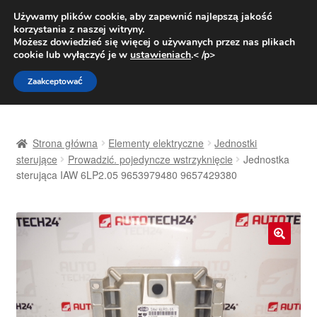
DOSTAWA od 31 zł
Używamy plików cookie, aby zapewnić najlepszą jakość
korzystania z naszej witryny.
Pn.-pt. 9:00-16:00
800 003 167
Możesz dowiedzieć się więcej o używanych przez nas plikach
cookie lub wyłączyć je w
ustawieniach
.< /p>
Przejdź
Przejdź
Menu
Zaakceptować
do
do
nawigacji
treści
Strona główna
Strona główna
Elementy elektryczne
Jednostki
Dostawa
sterujące
Prowadzić. pojedyncze wstrzyknięcie
Jednostka
sterująca IAW 6LP2.05 9653979480 9657429380
Dostawa na cały świat
Kontakt
🔍
Moje konto
O nas