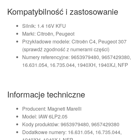
Kompatybilność i zastosowanie
Silnik: 1.4 16V KFU
Marki: Citroën, Peugeot
Przykładowe modele: Citroën C4, Peugeot 307
(sprawdź zgodność z numerami części)
Numery referencyjne: 9653979480, 9657429380,
16.631.054, 16.735.044, 1940XH, 1940XJ, NFP
Informacje techniczne
Producent: Magneti Marelli
Model: IAW 6LP2.05
Kody produktów: 9653979480, 9657429380
Dodatkowe numery: 16.631.054, 16.735.044,
1940XH, 1940XJ, NFP